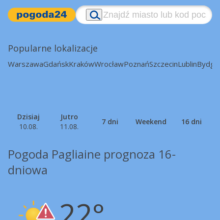
Popularne lokalizacje
Warszawa
Gdańsk
Kraków
Wrocław
Poznań
Szczecin
Lublin
Bydgo
Dzisiaj
Jutro
7 dni
Weekend
16 dni
10.08.
11.08.
Pogoda Pagliaine prognoza 16-
dniowa
22°