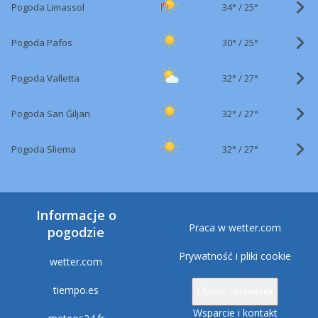
34°
/
Pogoda Limassol
25°
30°
/
Pogoda Pafos
25°
32°
/
Pogoda Valletta
27°
32°
/
Pogoda San Ġiljan
27°
32°
/
Pogoda Sliema
27°
Informacje o
Praca w wetter.com
pogodzie
Prywatność i pliki cookie
wetter.com
tiempo.es
Otwórz ustawienia
Wsparcie i kontakt