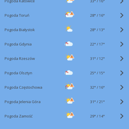
33°
/
Pogoda Katowice
16°
28°
/
Pogoda Toruń
16°
28°
/
Pogoda Białystok
13°
22°
/
Pogoda Gdynia
17°
31°
/
Pogoda Rzeszów
12°
25°
/
Pogoda Olsztyn
15°
32°
/
Pogoda Częstochowa
16°
31°
/
Pogoda Jelenia Góra
21°
29°
/
Pogoda Zamość
14°