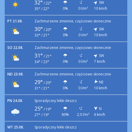
32°
SW
/
22°
0%
0 l/m²
10 km/h
35° / 22°
PT 21.08.
Zachmurzenie zmienne, częściowo słonecznie
30°
SW
/
20°
0%
0 l/m²
10 km/h
33° / 21°
SO 22.08.
Zachmurzenie zmienne, częściowo słonecznie
31°
SW
/
21°
0%
0 l/m²
7 km/h
34° / 23°
ND 23.08.
Zachmurzenie zmienne, częściowo słonecznie
29°
NE
/
20°
0%
0 l/m²
10 km/h
31° / 21°
PN 24.08.
Sporadyczny lekki deszcz
25°
N
/
19°
80%
2,0 l/m²
6 km/h
27° / 19°
WT 25.08.
Sporadyczny lekki deszcz