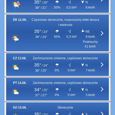
35°
N
/
20°
50%
0,5 l/m²
6 km/h
38° / 21°
ŚR 12.08.
Częściowo słonecznie, rozproszony lekki deszcz
i wietrznie
35°
NE
/
23°
50%
0,3 l/m²
8 km/h
39° / 24°
Podmuchy
41 km/h
CZ 13.08.
Zachmurzenie zmienne, częściowo słonecznie
35°
N
/
24°
0%
0 l/m²
7 km/h
38° / 25°
PT 14.08.
Zachmurzenie zmienne, częściowo słonecznie
34°
N
/
25°
0%
0 l/m²
5 km/h
37° / 27°
SO 15.08.
Słonecznie
35°
S
/
24°