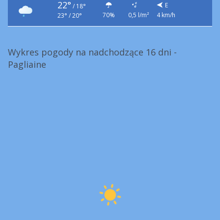
22°
E
/
18°
70%
0,5 l/m²
4 km/h
23° / 20°
Wykres pogody na nadchodzące 16 dni -
Pagliaine