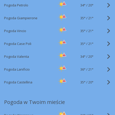
34°
/
Pogoda Petrolo
20°
35°
/
Pogoda Giampierone
21°
35°
/
Pogoda Vincio
21°
35°
/
Pogoda Case Poli
21°
34°
/
Pogoda Valenta
20°
36°
/
Pogoda Lanificio
21°
35°
/
Pogoda Castellina
20°
Pogoda w Twoim mieście