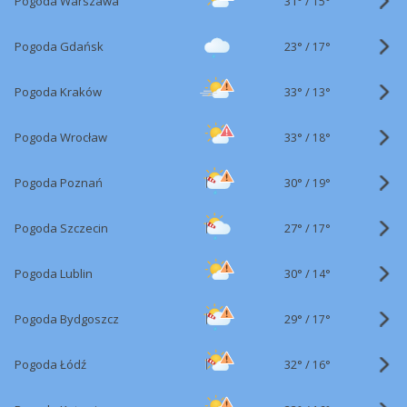
31°
/
Pogoda Warszawa
15°
23°
/
Pogoda Gdańsk
17°
33°
/
Pogoda Kraków
13°
33°
/
Pogoda Wrocław
18°
30°
/
Pogoda Poznań
19°
27°
/
Pogoda Szczecin
17°
30°
/
Pogoda Lublin
14°
29°
/
Pogoda Bydgoszcz
17°
32°
/
Pogoda Łódź
16°