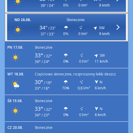
0%
0 l/m²
8 km/h
39° / 24°
ND 16.08.
Słonecznie
34°
SW
/
23°
0%
0 l/m²
9 km/h
37° / 23°
PN 17.08.
Słonecznie
33°
SW
/
22°
0%
0 l/m²
11 km/h
36° / 24°
WT 18.08.
Częściowo słonecznie, rozproszony lekki deszcz
30°
N
/
18°
70%
0,8 l/m²
8 km/h
33° / 18°
ŚR 19.08.
Słonecznie
33°
N
/
22°
0%
0 l/m²
8 km/h
36° / 23°
CZ 20.08.
Słonecznie