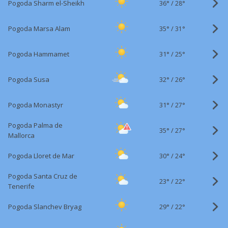
36°
/
Pogoda Sharm el-Sheikh
28°
35°
/
Pogoda Marsa Alam
31°
31°
/
Pogoda Hammamet
25°
32°
/
Pogoda Susa
26°
31°
/
Pogoda Monastyr
27°
Pogoda Palma de
35°
/
27°
Mallorca
30°
/
Pogoda Lloret de Mar
24°
Pogoda Santa Cruz de
23°
/
22°
Tenerife
29°
/
Pogoda Slanchev Bryag
22°