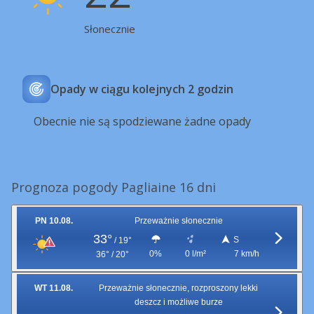
Słonecznie
Opady w ciągu kolejnych 2 godzin
Obecnie nie są spodziewane żadne opady
Prognoza pogody Pagliaine 16 dni
PN 10.08.
Przeważnie słonecznie
33°
S
/
19°
0%
0 l/m²
7 km/h
36° / 20°
WT 11.08.
Przeważnie słonecznie, rozproszony lekki
deszcz i możliwe burze