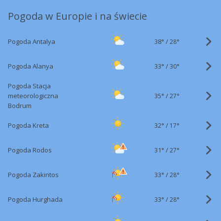
Pogoda w Europie i na świecie
38°
/
Pogoda Antalya
28°
33°
/
Pogoda Alanya
30°
Pogoda Stacja
35°
/
meteorologiczna
27°
Bodrum
32°
/
Pogoda Kreta
17°
31°
/
Pogoda Rodos
27°
33°
/
Pogoda Zakintos
28°
33°
/
Pogoda Hurghada
28°