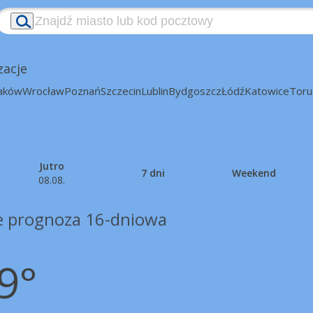
zacje
aków
Wrocław
Poznań
Szczecin
Lublin
Bydgoszcz
Łódź
Katowice
Toru
Jutro
7 dni
Weekend
08.08.
 prognoza 16-dniowa
9°