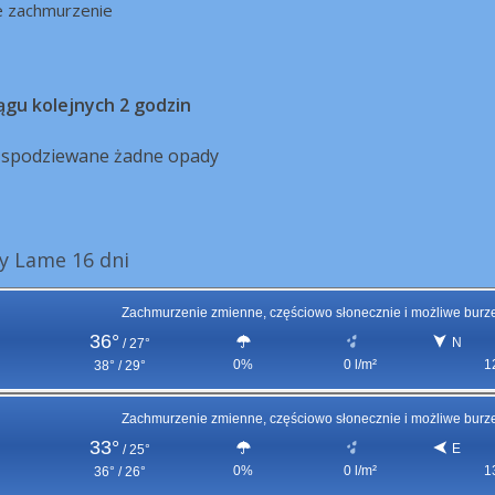
e zachmurzenie
ągu kolejnych 2 godzin
ą spodziewane żadne opady
y Lame 16 dni
Zachmurzenie zmienne, częściowo słonecznie i możliwe burz
36°
N
/
27°
0%
0 l/m²
1
38° / 29°
Zachmurzenie zmienne, częściowo słonecznie i możliwe burz
33°
E
/
25°
0%
0 l/m²
1
36° / 26°