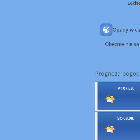
Lekki
Opady w ci
Obecnie nie s
Prognoza pogod
PT 07.08.
SO 08.08.