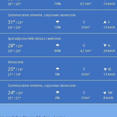
70%
0,1 l/m²
10 km/h
35° / 25°
Zachmurzenie zmienne, częściowo słonecznie
31°
S
/
23°
10%
0 l/m²
13 km/h
34° / 24°
Sporadyczny lekki deszcz i wietrznie
28°
N
/
20°
80%
4,1 l/m²
26 km/h
30° / 20°
Słonecznie
25°
SE
/
19°
0%
0 l/m²
13 km/h
27° / 19°
Zachmurzenie zmienne, częściowo słonecznie
24°
SW
/
20°
0%
0 l/m²
8 km/h
25° / 21°