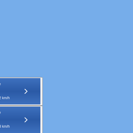
e
2 km/h
e
3 km/h