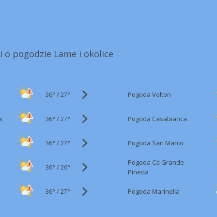
i o pogodzie Lame i okolice
36°
/
Pogoda Volton
27°
36°
/
a
Pogoda Casabianca
27°
36°
/
Pogoda San Marco
27°
Pogoda Ca Grande
36°
/
26°
Pineda
36°
/
Pogoda Marinella
27°