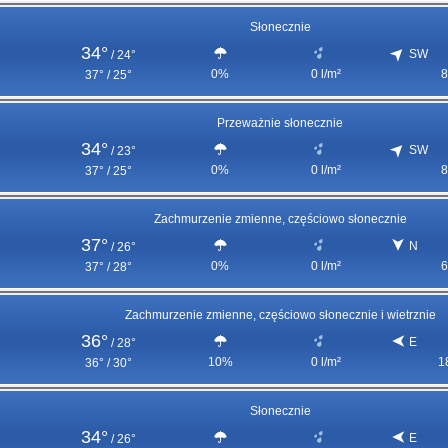
Słonecznie
34°
SW
/
24°
0%
0 l/m²
8
37° / 25°
Przeważnie słonecznie
34°
SW
/
23°
0%
0 l/m²
8
37° / 25°
Zachmurzenie zmienne, częściowo słonecznie
37°
N
/
26°
0%
0 l/m²
6
37° / 28°
Zachmurzenie zmienne, częściowo słonecznie i wietrznie
36°
E
/
28°
10%
0 l/m²
1
36° / 30°
Słonecznie
34°
E
/
26°