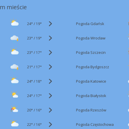
m mieście
24°
/
Pogoda Gdańsk
19°
23°
/
Pogoda Wrocław
19°
23°
/
Pogoda Szczecin
17°
21°
/
Pogoda Bydgoszcz
17°
24°
/
Pogoda Katowice
18°
24°
/
Pogoda Białystok
17°
20°
/
Pogoda Rzeszów
16°
22°
/
Pogoda Częstochowa
16°