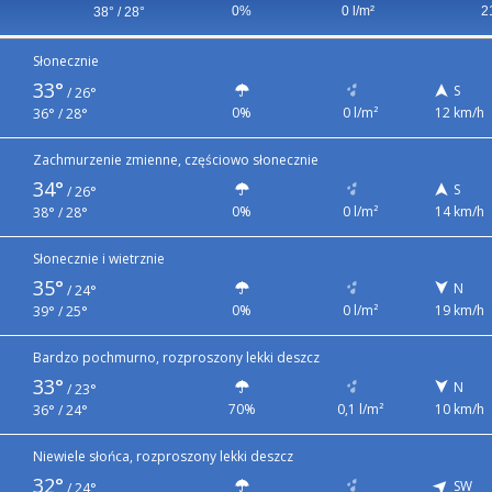
0%
0 l/m²
2
38° / 28°
Słonecznie
33°
S
/
26°
0%
0 l/m²
12 km/h
36° / 28°
Zachmurzenie zmienne, częściowo słonecznie
34°
S
/
26°
0%
0 l/m²
14 km/h
38° / 28°
Słonecznie i wietrznie
35°
N
/
24°
0%
0 l/m²
19 km/h
39° / 25°
Bardzo pochmurno, rozproszony lekki deszcz
33°
N
/
23°
70%
0,1 l/m²
10 km/h
36° / 24°
Niewiele słońca, rozproszony lekki deszcz
32°
SW
/
24°