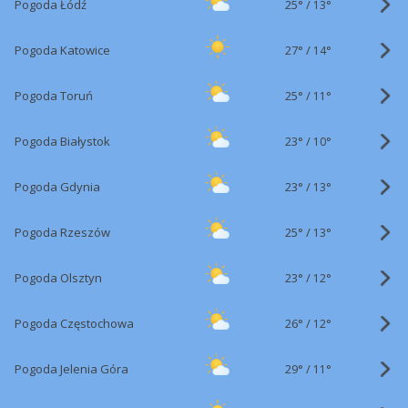
25°
/
Pogoda Łódź
13°
27°
/
Pogoda Katowice
14°
25°
/
Pogoda Toruń
11°
23°
/
Pogoda Białystok
10°
23°
/
Pogoda Gdynia
13°
25°
/
Pogoda Rzeszów
13°
23°
/
Pogoda Olsztyn
12°
26°
/
Pogoda Częstochowa
12°
29°
/
Pogoda Jelenia Góra
11°