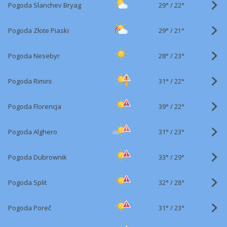
29°
/
Pogoda Slanchev Bryag
22°
29°
/
Pogoda Złote Piaski
21°
28°
/
Pogoda Nesebyr
23°
31°
/
Pogoda Rimini
22°
39°
/
Pogoda Florencja
22°
31°
/
Pogoda Alghero
23°
33°
/
Pogoda Dubrownik
29°
32°
/
Pogoda Split
28°
31°
/
Pogoda Poreč
23°