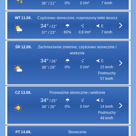
0%
0 l/m²
7 km/h
36° / 21°
WT 11.08.
Częściowo słonecznie, rozproszony lekki deszcz
34°
E
/
22°
60%
0,8 l/m²
7 km/h
37° / 23°
ŚR 12.08.
Zachmurzenie zmienne, częściowo słonecznie i
wietrznie
34°
E
/
26°
0%
0 l/m²
15 km/h
38° / 28°
Podmuchy
57 km/h
CZ 13.08.
Przeważnie słonecznie i wietrznie
34°
E
/
25°
0%
0 l/m²
14 km/h
38° / 26°
Podmuchy
48 km/h
PT 14.08.
Słonecznie