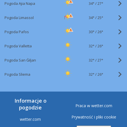
34°
/
Pogoda Ajia Napa
27°
34°
/
Pogoda Limassol
25°
30°
/
Pogoda Pafos
26°
32°
/
Pogoda Valletta
26°
32°
/
Pogoda San Ġiljan
27°
32°
/
Pogoda Sliema
26°
Informacje o
Praca w wetter.com
pogodzie
Prywatność i pliki cookie
wetter.com