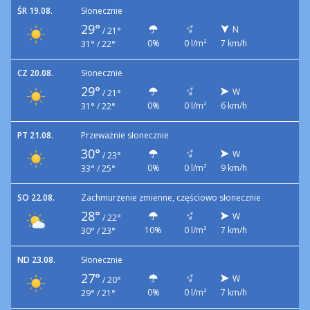
ŚR 19.08.
Słonecznie
29°
N
/
21°
0%
0 l/m²
7 km/h
31° / 22°
CZ 20.08.
Słonecznie
29°
W
/
21°
0%
0 l/m²
6 km/h
31° / 22°
PT 21.08.
Przeważnie słonecznie
30°
W
/
23°
0%
0 l/m²
9 km/h
33° / 25°
SO 22.08.
Zachmurzenie zmienne, częściowo słonecznie
28°
W
/
22°
10%
0 l/m²
7 km/h
30° / 23°
ND 23.08.
Słonecznie
27°
W
/
20°
0%
0 l/m²
7 km/h
29° / 21°