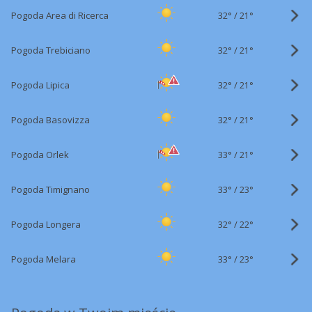
32°
/
Pogoda Area di Ricerca
21°
32°
/
Pogoda Trebiciano
21°
32°
/
Pogoda Lipica
21°
32°
/
Pogoda Basovizza
21°
33°
/
Pogoda Orlek
21°
33°
/
Pogoda Timignano
23°
32°
/
Pogoda Longera
22°
33°
/
Pogoda Melara
23°