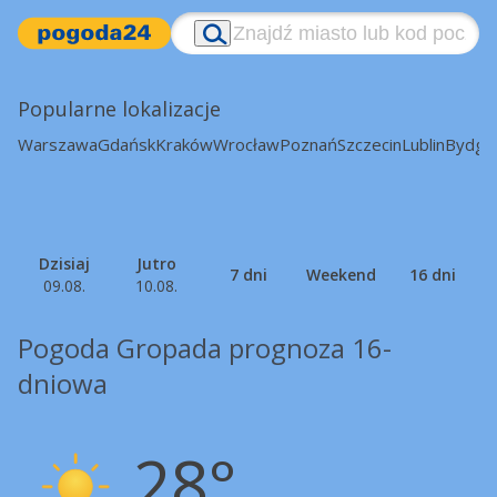
Popularne lokalizacje
Warszawa
Gdańsk
Kraków
Wrocław
Poznań
Szczecin
Lublin
Bydgo
Dzisiaj
Jutro
7 dni
Weekend
16 dni
09.08.
10.08.
Pogoda Gropada prognoza 16-
dniowa
28°