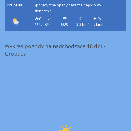
PN 24.08.
Sporadyczne opady deszczu, częściowo
słonecznie
26°
W
/
19°
90%
3,3 l/m²
9 km/h
28° / 19°
Wykres pogody na nadchodzące 16 dni -
Gropada