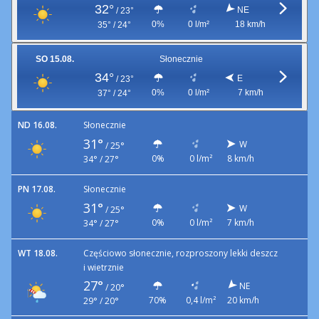
32°
NE
/
23°
0%
0 l/m²
18 km/h
35° / 24°
SO 15.08.
Słonecznie
34°
E
/
23°
0%
0 l/m²
7 km/h
37° / 24°
ND 16.08.
Słonecznie
31°
W
/
25°
0%
0 l/m²
8 km/h
34° / 27°
PN 17.08.
Słonecznie
31°
W
/
25°
0%
0 l/m²
7 km/h
34° / 27°
WT 18.08.
Częściowo słonecznie, rozproszony lekki deszcz
i wietrznie
27°
NE
/
20°
70%
0,4 l/m²
20 km/h
29° / 20°