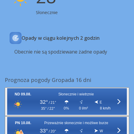
Słonecznie
Opady w ciągu kolejnych 2 godzin
Obecnie nie są spodziewane żadne opady
Prognoza pogody Gropada 16 dni
ND 09.08.
Słonecznie i wietrznie
32°
E
/
21°
0%
0 l/m²
8 km/h
35° / 22°
PN 10.08.
Przeważnie słonecznie i możliwe burze
33°
W
/
20°