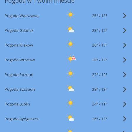
Pogoda w Twoim mieście
25°
/
Pogoda Warszawa
13°
23°
/
Pogoda Gdańsk
12°
26°
/
Pogoda Kraków
13°
28°
/
Pogoda Wrocław
12°
27°
/
Pogoda Poznań
12°
28°
/
Pogoda Szczecin
13°
24°
/
Pogoda Lublin
11°
26°
/
Pogoda Bydgoszcz
12°