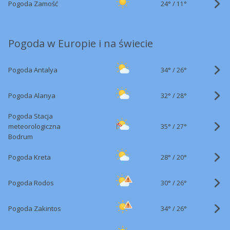
24°
/
Pogoda Zamość
11°
Pogoda w Europie i na świecie
34°
/
Pogoda Antalya
26°
32°
/
Pogoda Alanya
28°
Pogoda Stacja
35°
/
meteorologiczna
27°
Bodrum
28°
/
Pogoda Kreta
20°
30°
/
Pogoda Rodos
26°
34°
/
Pogoda Zakintos
26°