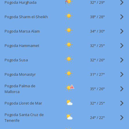
32°
/
Pogoda Hurghada
29°
38°
/
Pogoda Sharm el-Sheikh
28°
34°
/
Pogoda Marsa Alam
30°
32°
/
Pogoda Hammamet
25°
32°
/
Pogoda Susa
26°
31°
/
Pogoda Monastyr
27°
Pogoda Palma de
35°
/
26°
Mallorca
32°
/
Pogoda Lloret de Mar
25°
Pogoda Santa Cruz de
24°
/
22°
Tenerife