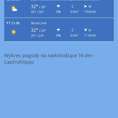
32°
W
/
28°
0%
0 l/m²
19 km/h
35° / 30°
PT 21.08.
Słonecznie
32°
N
/
23°
0%
0 l/m²
11 km/h
35° / 24°
Wykres pogody na nadchodzące 16 dni -
Castrofilippo