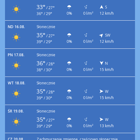
33°
S
/
27°
0%
0 l/m²
12 km/h
36° / 29°
ND 16.08.
Słonecznie
35°
SW
/
27°
0%
0 l/m²
12 km/h
39° / 29°
PN 17.08.
Słonecznie
36°
N
/
28°
0%
0 l/m²
15 km/h
38° / 30°
WT 18.08.
Słonecznie
35°
W
/
28°
0%
0 l/m²
15 km/h
39° / 30°
ŚR 19.08.
Słonecznie
35°
W
/
27°
0%
0 l/m²
13 km/h
39° / 29°
CZ 20.08.
Zachmurzenie zmienne, częściowo słonecznie