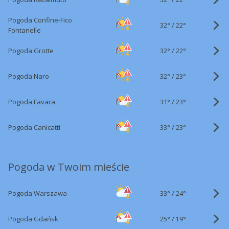
Pogoda Confine-Fico
32°
/
22°
Fontanelle
32°
/
Pogoda Grotte
22°
32°
/
Pogoda Naro
23°
31°
/
Pogoda Favara
23°
33°
/
Pogoda Canicattì
23°
Pogoda w Twoim mieście
33°
/
Pogoda Warszawa
24°
25°
/
Pogoda Gdańsk
19°