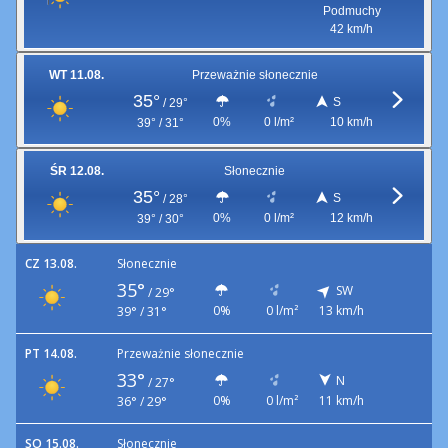
Podmuchy
42 km/h
WT 11.08.
Przeważnie słonecznie
35°
S
/
29°
0%
0 l/m²
10 km/h
39° / 31°
ŚR 12.08.
Słonecznie
35°
S
/
28°
0%
0 l/m²
12 km/h
39° / 30°
CZ 13.08.
Słonecznie
35°
SW
/
29°
0%
0 l/m²
13 km/h
39° / 31°
PT 14.08.
Przeważnie słonecznie
33°
N
/
27°
0%
0 l/m²
11 km/h
36° / 29°
SO 15.08.
Słonecznie