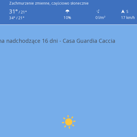
Zachmurzenie zmienne, częściowo słonecznie
31°
S
/
21°
10%
0 l/m²
17 km/h
34° / 21°
a nadchodzące 16 dni - Casa Guardia Caccia