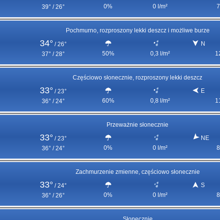
0%
0 l/m²
7
39° / 26°
Pochmurno, rozproszony lekki deszcz i możliwe burze
34°
N
/
26°
50%
0,3 l/m²
1
37° / 28°
Częściowo słonecznie, rozproszony lekki deszcz
33°
E
/
23°
60%
0,8 l/m²
1
36° / 24°
Przeważnie słonecznie
33°
NE
/
23°
0%
0 l/m²
8
36° / 24°
Zachmurzenie zmienne, częściowo słonecznie
33°
S
/
24°
0%
0 l/m²
8
36° / 26°
Słonecznie