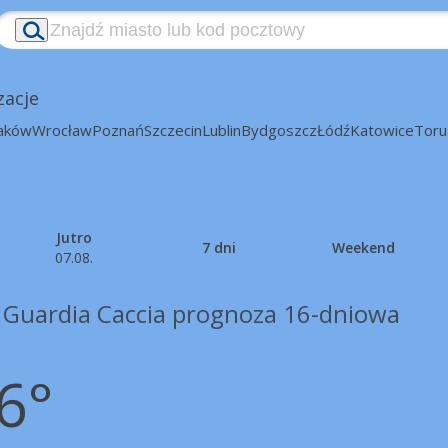
zacje
aków
Wrocław
Poznań
Szczecin
Lublin
Bydgoszcz
Łódź
Katowice
Toru
Jutro
7 dni
Weekend
07.08.
 Guardia Caccia prognoza 16-dniowa
6°