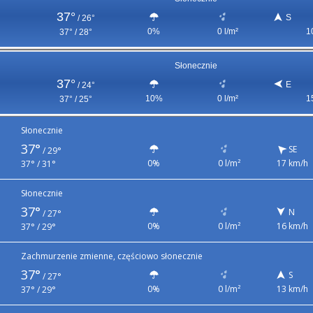
37°
S
/
26°
0%
0 l/m²
1
37° / 28°
Słonecznie
37°
E
/
24°
10%
0 l/m²
1
37° / 25°
Słonecznie
37°
SE
/
29°
0%
0 l/m²
17 km/h
37° / 31°
Słonecznie
37°
N
/
27°
0%
0 l/m²
16 km/h
37° / 29°
Zachmurzenie zmienne, częściowo słonecznie
37°
S
/
27°
0%
0 l/m²
13 km/h
37° / 29°