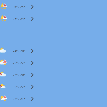
35°
/
25°
36°
/
24°
24°
/
20°
29°
/
22°
26°
/
20°
30°
/
22°
34°
/
21°