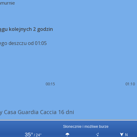
hmurnie
ągu kolejnych 2 godzin
ego deszczu od 01:05
00:15
01:10
 Casa Guardia Caccia 16 dni
Słonecznie i możliwe burze
35°
N
/
24°