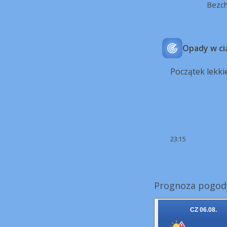
Bezc
Opady w ci
Początek lekki
23:15
Prognoza pogody
CZ 06.08.