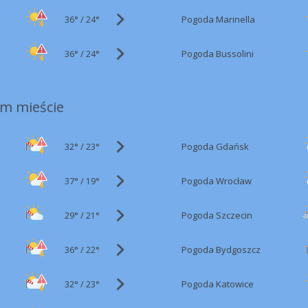
36°
/
Pogoda Marinella
24°
36°
/
Pogoda Bussolini
24°
m mieście
32°
/
Pogoda Gdańsk
23°
37°
/
Pogoda Wrocław
19°
29°
/
Pogoda Szczecin
21°
36°
/
Pogoda Bydgoszcz
22°
32°
/
Pogoda Katowice
23°