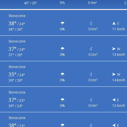
0%
0 l/m²
1
40° / 25°
Słonecznie
38°
S
/
24°
0%
0 l/m²
11 km/h
38° / 26°
Słonecznie
37°
W
/
24°
0%
0 l/m²
13 km/h
37° / 26°
Słonecznie
35°
W
/
24°
0%
0 l/m²
14 km/h
39° / 26°
Słonecznie
37°
E
/
23°
0%
0 l/m²
12 km/h
39° / 24°
Słonecznie
38°
E
/
23°