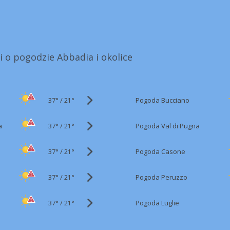
i o pogodzie Abbadia i okolice
37°
/
Pogoda Bucciano
21°
37°
/
a
Pogoda Val di Pugna
21°
37°
/
Pogoda Casone
21°
37°
/
Pogoda Peruzzo
21°
37°
/
Pogoda Luglie
21°