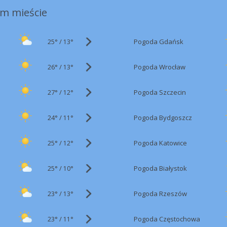
m mieście
25°
/
Pogoda Gdańsk
13°
26°
/
Pogoda Wrocław
13°
27°
/
Pogoda Szczecin
12°
24°
/
Pogoda Bydgoszcz
11°
25°
/
Pogoda Katowice
12°
25°
/
Pogoda Białystok
10°
23°
/
Pogoda Rzeszów
13°
23°
/
Pogoda Częstochowa
11°