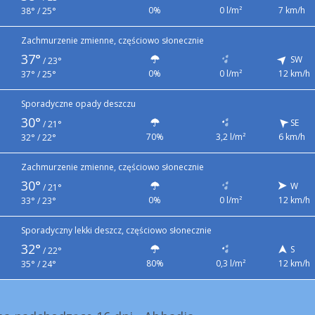
0%
0 l/m²
7 km/h
38° / 25°
Zachmurzenie zmienne, częściowo słonecznie
37°
SW
/
23°
0%
0 l/m²
12 km/h
37° / 25°
Sporadyczne opady deszczu
30°
SE
/
21°
70%
3,2 l/m²
6 km/h
32° / 22°
Zachmurzenie zmienne, częściowo słonecznie
30°
W
/
21°
0%
0 l/m²
12 km/h
33° / 23°
Sporadyczny lekki deszcz, częściowo słonecznie
32°
S
/
22°
80%
0,3 l/m²
12 km/h
35° / 24°