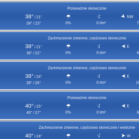
Przeważnie słonecznie
38°
NW
/
21°
0%
0 l/m²
7
39° / 23°
Zachmurzenie zmienne, częściowo słonecznie
38°
E
/
21°
0%
0 l/m²
6
38° / 22°
Zachmurzenie zmienne, częściowo słonecznie
38°
E
/
24°
0%
0 l/m²
1
38° / 26°
Przeważnie słonecznie
40°
E
/
25°
0%
0 l/m²
8
40° / 27°
Zachmurzenie zmienne, częściowo słonecznie i wietrznie
40°
W
/
24°