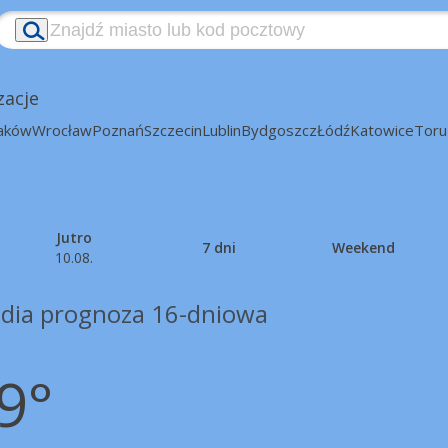
zacje
aków
Wrocław
Poznań
Szczecin
Lublin
Bydgoszcz
Łódź
Katowice
Toru
Jutro
7 dni
Weekend
10.08.
dia prognoza 16-dniowa
9°