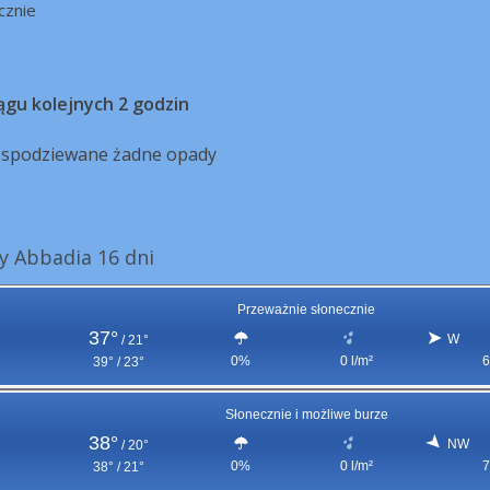
cznie
ągu kolejnych 2 godzin
ą spodziewane żadne opady
 Abbadia 16 dni
Przeważnie słonecznie
37°
W
/
21°
0%
0 l/m²
6
39° / 23°
Słonecznie i możliwe burze
38°
NW
/
20°
0%
0 l/m²
7
38° / 21°