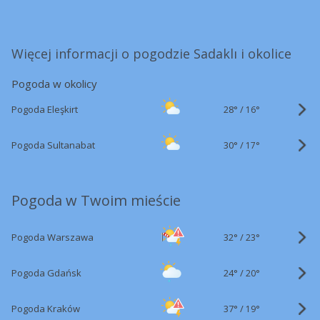
Więcej informacji o pogodzie Sadaklı i okolice
Pogoda w okolicy
28°
/
Pogoda Eleşkirt
16°
30°
/
Pogoda Sultanabat
17°
Pogoda w Twoim mieście
32°
/
Pogoda Warszawa
23°
24°
/
Pogoda Gdańsk
20°
37°
/
Pogoda Kraków
19°