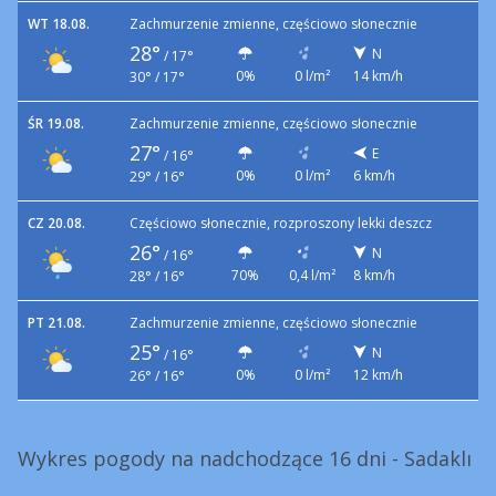
WT 18.08.
Zachmurzenie zmienne, częściowo słonecznie
28°
N
/
17°
0%
0 l/m²
14 km/h
30° / 17°
ŚR 19.08.
Zachmurzenie zmienne, częściowo słonecznie
27°
E
/
16°
0%
0 l/m²
6 km/h
29° / 16°
CZ 20.08.
Częściowo słonecznie, rozproszony lekki deszcz
26°
N
/
16°
70%
0,4 l/m²
8 km/h
28° / 16°
PT 21.08.
Zachmurzenie zmienne, częściowo słonecznie
25°
N
/
16°
0%
0 l/m²
12 km/h
26° / 16°
Wykres pogody na nadchodzące 16 dni - Sadaklı