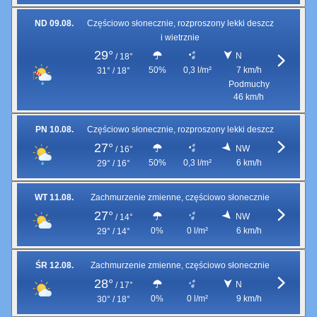
ND 09.08.
Częściowo słonecznie, rozproszony lekki deszcz
i wietrznie
29°
N
/
18°
50%
0,3 l/m²
7 km/h
31° / 18°
Podmuchy
46 km/h
PN 10.08.
Częściowo słonecznie, rozproszony lekki deszcz
27°
NW
/
16°
50%
0,3 l/m²
6 km/h
29° / 16°
WT 11.08.
Zachmurzenie zmienne, częściowo słonecznie
27°
NW
/
14°
0%
0 l/m²
6 km/h
29° / 14°
ŚR 12.08.
Zachmurzenie zmienne, częściowo słonecznie
28°
N
/
17°
0%
0 l/m²
9 km/h
30° / 18°