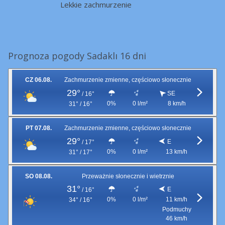
Lekkie zachmurzenie
Prognoza pogody Sadaklı 16 dni
CZ 06.08.
Zachmurzenie zmienne, częściowo słonecznie
29°
SE
/
16°
0%
0 l/m²
8 km/h
31° / 16°
PT 07.08.
Zachmurzenie zmienne, częściowo słonecznie
29°
E
/
17°
0%
0 l/m²
13 km/h
31° / 17°
SO 08.08.
Przeważnie słonecznie i wietrznie
31°
E
/
16°
0%
0 l/m²
11 km/h
34° / 16°
Podmuchy
46 km/h