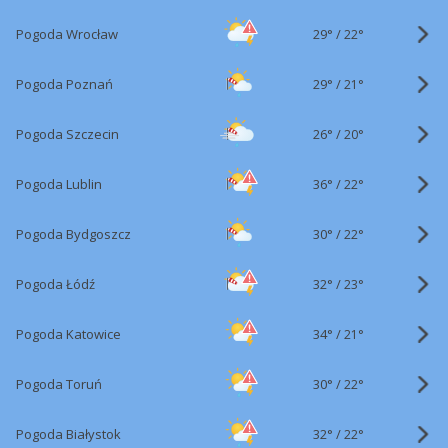
29°
/
Pogoda Wrocław
22°
29°
/
Pogoda Poznań
21°
26°
/
Pogoda Szczecin
20°
36°
/
Pogoda Lublin
22°
30°
/
Pogoda Bydgoszcz
22°
32°
/
Pogoda Łódź
23°
34°
/
Pogoda Katowice
21°
30°
/
Pogoda Toruń
22°
32°
/
Pogoda Białystok
22°