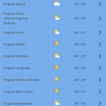
31°
/
Pogoda Alanya
28°
Pogoda Stacja
33°
/
meteorologiczna
25°
Bodrum
34°
/
Pogoda Kreta
18°
29°
/
Pogoda Rodos
26°
34°
/
Pogoda Zakintos
26°
34°
/
Pogoda Hurghada
30°
36°
/
Pogoda Sharm el-Sheikh
29°
35°
/
Pogoda Marsa Alam
31°
34°
/
Pogoda Hammamet
26°