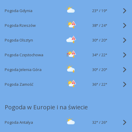
23°
/
Pogoda Gdynia
19°
38°
/
Pogoda Rzeszów
24°
30°
/
Pogoda Olsztyn
20°
34°
/
Pogoda Częstochowa
22°
30°
/
Pogoda Jelenia Góra
20°
36°
/
Pogoda Zamość
22°
Pogoda w Europie i na świecie
32°
/
Pogoda Antalya
26°