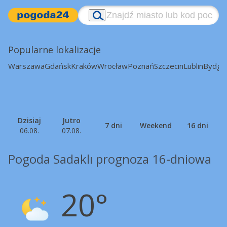
Popularne lokalizacje
Warszawa
Gdańsk
Kraków
Wrocław
Poznań
Szczecin
Lublin
Bydgo
Dzisiaj
Jutro
7 dni
Weekend
16 dni
06.08.
07.08.
Pogoda Sadaklı prognoza 16-dniowa
20°