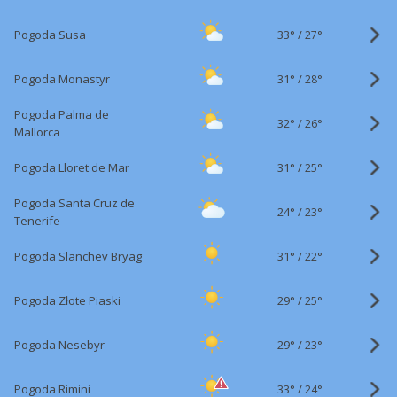
33°
/
Pogoda Susa
27°
31°
/
Pogoda Monastyr
28°
Pogoda Palma de
32°
/
26°
Mallorca
31°
/
Pogoda Lloret de Mar
25°
Pogoda Santa Cruz de
24°
/
23°
Tenerife
31°
/
Pogoda Slanchev Bryag
22°
29°
/
Pogoda Złote Piaski
25°
29°
/
Pogoda Nesebyr
23°
33°
/
Pogoda Rimini
24°