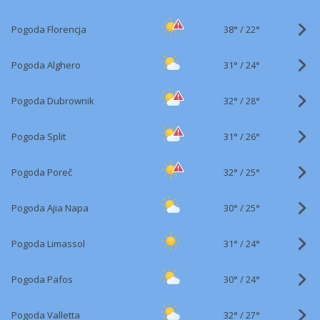
38°
/
Pogoda Florencja
22°
31°
/
Pogoda Alghero
24°
32°
/
Pogoda Dubrownik
28°
31°
/
Pogoda Split
26°
32°
/
Pogoda Poreč
25°
30°
/
Pogoda Ajia Napa
25°
31°
/
Pogoda Limassol
24°
30°
/
Pogoda Pafos
24°
32°
/
Pogoda Valletta
27°