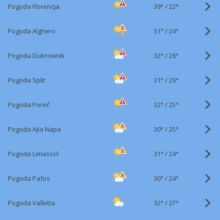
39°
/
Pogoda Florencja
22°
31°
/
Pogoda Alghero
24°
32°
/
Pogoda Dubrownik
28°
31°
/
Pogoda Split
26°
32°
/
Pogoda Poreč
25°
30°
/
Pogoda Ajia Napa
25°
31°
/
Pogoda Limassol
24°
30°
/
Pogoda Pafos
24°
32°
/
Pogoda Valletta
27°