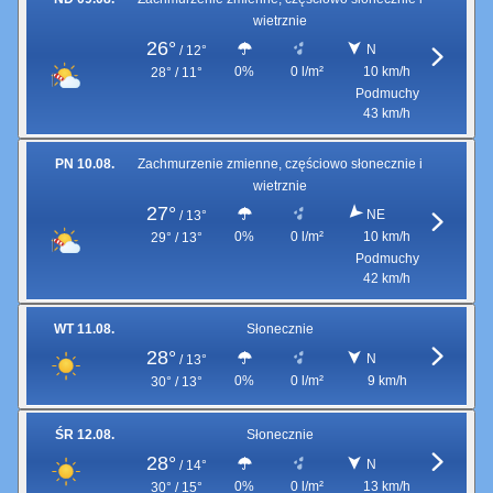
wietrznie
26°
N
/
12°
0%
0 l/m²
10 km/h
28° / 11°
Podmuchy
43 km/h
PN 10.08.
Zachmurzenie zmienne, częściowo słonecznie i
wietrznie
27°
NE
/
13°
0%
0 l/m²
10 km/h
29° / 13°
Podmuchy
42 km/h
WT 11.08.
Słonecznie
28°
N
/
13°
0%
0 l/m²
9 km/h
30° / 13°
ŚR 12.08.
Słonecznie
28°
N
/
14°
0%
0 l/m²
13 km/h
30° / 15°