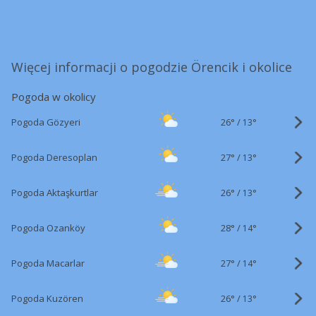
Więcej informacji o pogodzie Örencik i okolice
Pogoda w okolicy
26°
/
Pogoda Gözyeri
13°
27°
/
Pogoda Deresoplan
13°
26°
/
Pogoda Aktaşkurtlar
13°
28°
/
Pogoda Ozanköy
14°
27°
/
Pogoda Macarlar
14°
26°
/
Pogoda Kuzören
13°