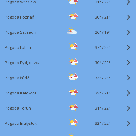
31°
/
Pogoda Wrocław
22°
30°
/
Pogoda Poznań
21°
26°
/
Pogoda Szczecin
19°
37°
/
Pogoda Lublin
22°
30°
/
Pogoda Bydgoszcz
22°
32°
/
Pogoda Łódź
23°
35°
/
Pogoda Katowice
21°
31°
/
Pogoda Toruń
22°
32°
/
Pogoda Białystok
22°