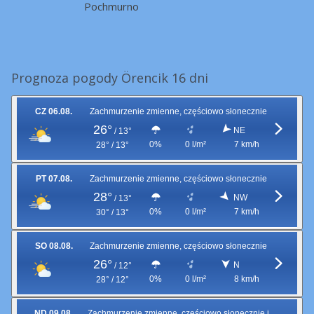
Pochmurno
Prognoza pogody Örencik 16 dni
CZ 06.08.
Zachmurzenie zmienne, częściowo słonecznie
26°
NE
/
13°
0%
0 l/m²
7 km/h
28° / 13°
PT 07.08.
Zachmurzenie zmienne, częściowo słonecznie
28°
NW
/
13°
0%
0 l/m²
7 km/h
30° / 13°
SO 08.08.
Zachmurzenie zmienne, częściowo słonecznie
26°
N
/
12°
0%
0 l/m²
8 km/h
28° / 12°
ND 09.08.
Zachmurzenie zmienne, częściowo słonecznie i