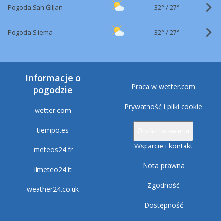
32°
/
Pogoda San Ġiljan
27°
32°
/
Pogoda Sliema
27°
Informacje o
Praca w wetter.com
pogodzie
Prywatność i pliki cookie
wetter.com
tiempo.es
Otwórz ustawienia
Wsparcie i kontakt
meteos24.fr
Nota prawna
ilmeteo24.it
Zgodność
weather24.co.uk
Dostępność