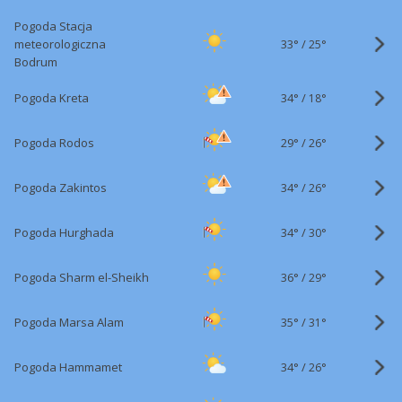
Pogoda Stacja
33°
/
meteorologiczna
25°
Bodrum
34°
/
Pogoda Kreta
18°
29°
/
Pogoda Rodos
26°
34°
/
Pogoda Zakintos
26°
34°
/
Pogoda Hurghada
30°
36°
/
Pogoda Sharm el-Sheikh
29°
35°
/
Pogoda Marsa Alam
31°
34°
/
Pogoda Hammamet
26°