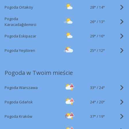
28°
/
Pogoda Ortaköy
14°
Pogoda
26°
/
13°
Karacadağdemirci
29°
/
Pogoda Eskipazar
16°
25°
/
Pogoda Yeşilören
12°
Pogoda w Twoim mieście
33°
/
Pogoda Warszawa
24°
24°
/
Pogoda Gdańsk
20°
37°
/
Pogoda Kraków
19°