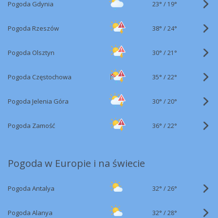
23°
/
Pogoda Gdynia
19°
38°
/
Pogoda Rzeszów
24°
30°
/
Pogoda Olsztyn
21°
35°
/
Pogoda Częstochowa
22°
30°
/
Pogoda Jelenia Góra
20°
36°
/
Pogoda Zamość
22°
Pogoda w Europie i na świecie
32°
/
Pogoda Antalya
26°
32°
/
Pogoda Alanya
28°