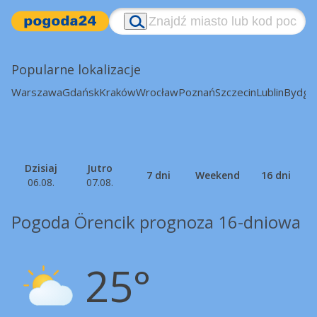
Popularne lokalizacje
Warszawa
Gdańsk
Kraków
Wrocław
Poznań
Szczecin
Lublin
Bydgo
Dzisiaj
Jutro
7 dni
Weekend
16 dni
06.08.
07.08.
Pogoda Örencik prognoza 16-dniowa
25°