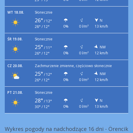
WT 18.08.
Słonecznie
26°
N
/
12°
0%
0 l/m²
13 km/h
28° / 12°
ŚR 19.08.
Słonecznie
25°
NW
/
11°
0%
0 l/m²
12 km/h
26° / 12°
CZ 20.08.
Zachmurzenie zmienne, częściowo słonecznie
25°
NW
/
12°
0%
0 l/m²
12 km/h
26° / 12°
PT 21.08.
Słonecznie
28°
N
/
13°
0%
0 l/m²
13 km/h
30° / 12°
Wykres pogody na nadchodzące 16 dni - Örencik