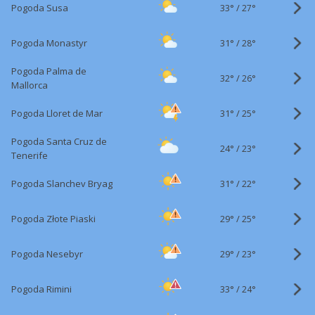
33°
/
Pogoda Susa
27°
31°
/
Pogoda Monastyr
28°
Pogoda Palma de
32°
/
26°
Mallorca
31°
/
Pogoda Lloret de Mar
25°
Pogoda Santa Cruz de
24°
/
23°
Tenerife
31°
/
Pogoda Slanchev Bryag
22°
29°
/
Pogoda Złote Piaski
25°
29°
/
Pogoda Nesebyr
23°
33°
/
Pogoda Rimini
24°