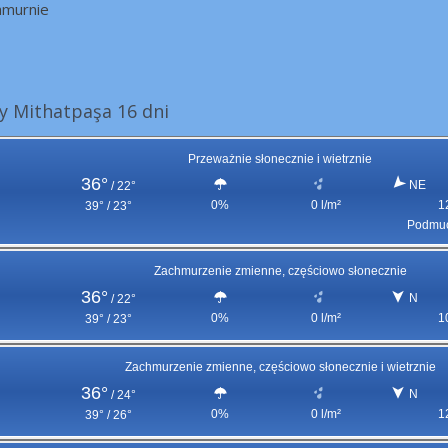
hmurnie
 Mithatpaşa 16 dni
Przeważnie słonecznie i wietrznie
36°
NE
/
22°
0%
0 l/m²
1
39° / 23°
Podmuc
Zachmurzenie zmienne, częściowo słonecznie
36°
N
/
22°
0%
0 l/m²
1
39° / 23°
Zachmurzenie zmienne, częściowo słonecznie i wietrznie
36°
N
/
24°
0%
0 l/m²
1
39° / 26°