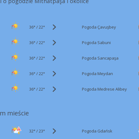
i o pogodzie Mithatpaşa i okolice
36°
/
Pogoda Çavuşbey
22°
36°
/
Pogoda Sabuni
22°
36°
/
Pogoda Sancapaşa
22°
36°
/
Pogoda Meydan
22°
36°
/
Pogoda Medrese Alibey
22°
m mieście
32°
/
Pogoda Gdańsk
23°