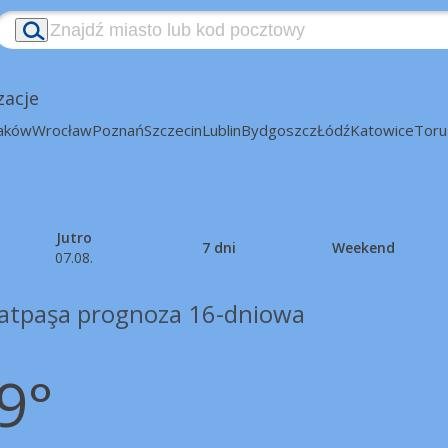
zacje
aków
Wrocław
Poznań
Szczecin
Lublin
Bydgoszcz
Łódź
Katowice
Toru
Jutro
7 dni
Weekend
07.08.
atpaşa prognoza 16-dniowa
9°