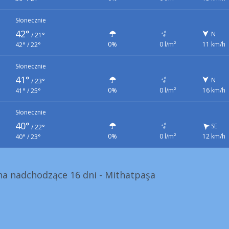
Słonecznie
42°
N
/
21°
0%
0 l/m²
11 km/h
42° / 22°
Słonecznie
41°
N
/
23°
0%
0 l/m²
16 km/h
41° / 25°
Słonecznie
40°
SE
/
22°
0%
0 l/m²
12 km/h
40° / 23°
a nadchodzące 16 dni - Mithatpaşa