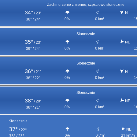
Zachmurzenie zmienne, częściowo słonecznie
34°
N
/
23°
0%
0 l/m²
1
38° / 24°
Słonecznie
35°
NE
/
23°
0%
0 l/m²
1
39° / 24°
Słonecznie
36°
N
/
21°
0%
0 l/m²
1
38° / 22°
Słonecznie
38°
NE
/
20°
0%
0 l/m²
1
38° / 21°
Słonecznie
37°
NE
/
22°
0%
0 l/m²
21 km/h
38° / 23°