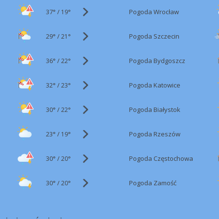
37°
/
Pogoda Wrocław
19°
29°
/
Pogoda Szczecin
21°
36°
/
Pogoda Bydgoszcz
22°
32°
/
Pogoda Katowice
23°
30°
/
Pogoda Białystok
22°
23°
/
Pogoda Rzeszów
19°
30°
/
Pogoda Częstochowa
20°
30°
/
Pogoda Zamość
20°