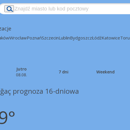
zacje
aków
Wrocław
Poznań
Szczecin
Lublin
Bydgoszcz
Łódź
Katowice
Toru
Jutro
7 dni
Weekend
08.08.
ağaç prognoza 16-dniowa
9°