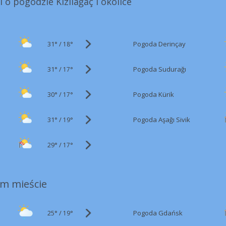
 o pogodzie Kızılağaç i okolice
31°
/
Pogoda Derinçay
18°
31°
/
Pogoda Sudurağı
17°
30°
/
Pogoda Kürik
17°
31°
/
Pogoda Aşağı Sivik
19°
29°
/
17°
m mieście
25°
/
Pogoda Gdańsk
19°