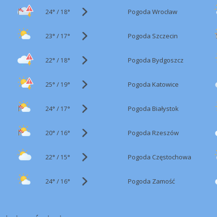
24°
/
Pogoda Wrocław
18°
23°
/
Pogoda Szczecin
17°
22°
/
Pogoda Bydgoszcz
18°
25°
/
Pogoda Katowice
19°
24°
/
Pogoda Białystok
17°
20°
/
Pogoda Rzeszów
16°
22°
/
Pogoda Częstochowa
15°
24°
/
Pogoda Zamość
16°