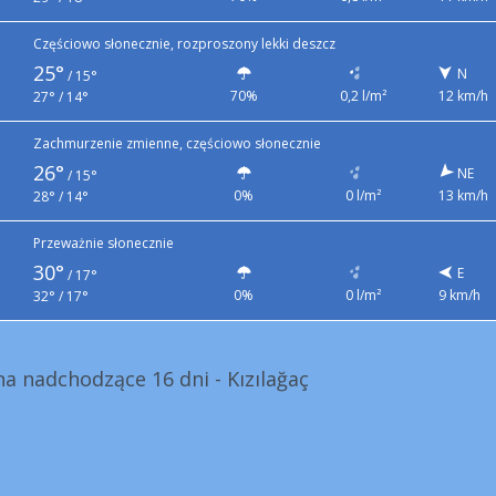
Częściowo słonecznie, rozproszony lekki deszcz
25°
N
/
15°
70%
0,2 l/m²
12 km/h
27° / 14°
Zachmurzenie zmienne, częściowo słonecznie
26°
NE
/
15°
0%
0 l/m²
13 km/h
28° / 14°
Przeważnie słonecznie
30°
E
/
17°
0%
0 l/m²
9 km/h
32° / 17°
 nadchodzące 16 dni - Kızılağaç