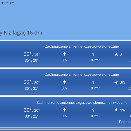
hmurnie
Kızılağaç 16 dni
Zachmurzenie zmienne, częściowo słonecznie
32°
S
/
19°
0%
0 l/m²
1
35° / 20°
Zachmurzenie zmienne, częściowo słonecznie
32°
SW
/
20°
0%
0 l/m²
1
35° / 21°
Zachmurzenie zmienne, częściowo słonecznie i wietrznie
30°
NW
/
20°
0%
0 l/m²
1
33° / 21°
Podmuc