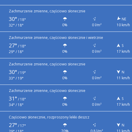
Zachmurzenie zmienne, częściowo słonecznie
30°
NE
/
18°
0%
0 l/m²
10 km/h
32° / 18°
Zachmurzenie zmienne, częściowo słonecznie i wietrznie
27°
S
/
18°
0%
0 l/m²
17 km/h
29° / 18°
Zachmurzenie zmienne, częściowo słonecznie
30°
N
/
19°
0%
0 l/m²
11 km/h
33° / 19°
Zachmurzenie zmienne, częściowo słonecznie
31°
S
/
18°
0%
0 l/m²
17 km/h
34° / 18°
Częściowo słonecznie, rozproszony lekki deszcz
27°
N
/
17°
70%
0,8 l/m²
11 km/h
29° / 18°