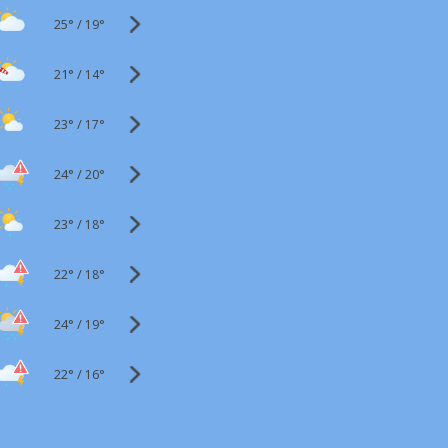
25°
/
19°
21°
/
14°
23°
/
17°
24°
/
20°
23°
/
18°
22°
/
18°
24°
/
19°
22°
/
16°