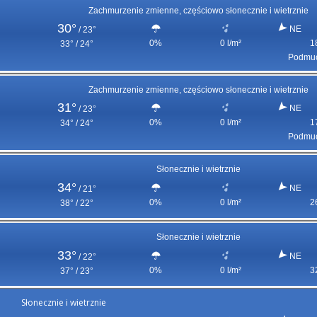
Zachmurzenie zmienne, częściowo słonecznie i wietrznie
30°
NE
/
23°
0%
0 l/m²
1
33° / 24°
Podmuc
Zachmurzenie zmienne, częściowo słonecznie i wietrznie
31°
NE
/
23°
0%
0 l/m²
1
34° / 24°
Podmuc
Słonecznie i wietrznie
34°
NE
/
21°
0%
0 l/m²
2
38° / 22°
Słonecznie i wietrznie
33°
NE
/
22°
0%
0 l/m²
3
37° / 23°
Słonecznie i wietrznie