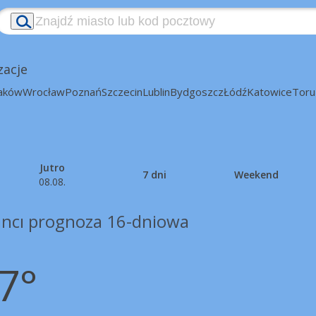
zacje
aków
Wrocław
Poznań
Szczecin
Lublin
Bydgoszcz
Łódź
Katowice
Toru
Jutro
7 dni
Weekend
08.08.
ncı prognoza 16-dniowa
7°