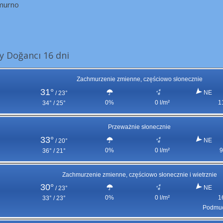
murno
 Doğancı 16 dni
Zachmurzenie zmienne, częściowo słonecznie
31°
NE
/
23°
0%
0 l/m²
1
34° / 25°
Przeważnie słonecznie
33°
NE
/
20°
0%
0 l/m²
9
36° / 21°
Zachmurzenie zmienne, częściowo słonecznie i wietrznie
30°
NE
/
23°
0%
0 l/m²
1
33° / 23°
Podmuc