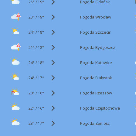
25°
/
Pogoda Gdańsk
19°
23°
/
Pogoda Wrocław
19°
24°
/
Pogoda Szczecin
18°
21°
/
Pogoda Bydgoszcz
18°
24°
/
Pogoda Katowice
18°
24°
/
Pogoda Białystok
17°
20°
/
Pogoda Rzeszów
16°
22°
/
Pogoda Częstochowa
16°
23°
/
Pogoda Zamość
17°