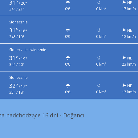
31°
NE
/
20°
0%
0 l/m²
17 km/h
34° / 21°
Słonecznie
31°
NE
/
18°
0%
0 l/m²
18 km/h
34° / 19°
Słonecznie i wietrznie
31°
NE
/
19°
0%
0 l/m²
23 km/h
34° / 20°
Słonecznie
32°
NE
/
17°
0%
0 l/m²
17 km/h
35° / 18°
a nadchodzące 16 dni - Doğancı