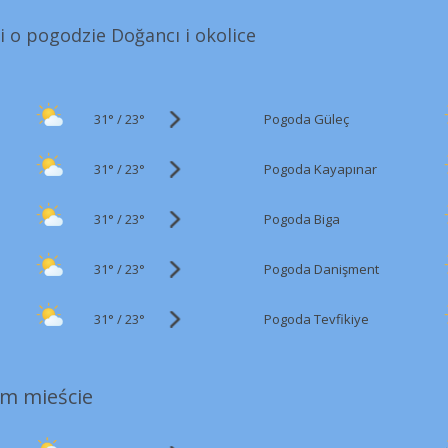
i o pogodzie Doğancı i okolice
31°
/
Pogoda Güleç
23°
31°
/
Pogoda Kayapınar
23°
31°
/
Pogoda Biga
23°
31°
/
Pogoda Danişment
23°
31°
/
Pogoda Tevfikiye
23°
m mieście