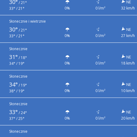
30°
NE
/
21°
0%
0 l/m²
32 km/h
33° / 21°
Słonecznie i wietrznie
30°
NE
/
21°
0%
0 l/m²
27 km/h
33° / 21°
Słonecznie
31°
NE
/
18°
0%
0 l/m²
18 km/h
34° / 19°
Słonecznie
34°
NE
/
19°
0%
0 l/m²
10 km/h
38° / 19°
Słonecznie
33°
NE
/
24°
0%
0 l/m²
20 km/h
37° / 25°
Słonecznie