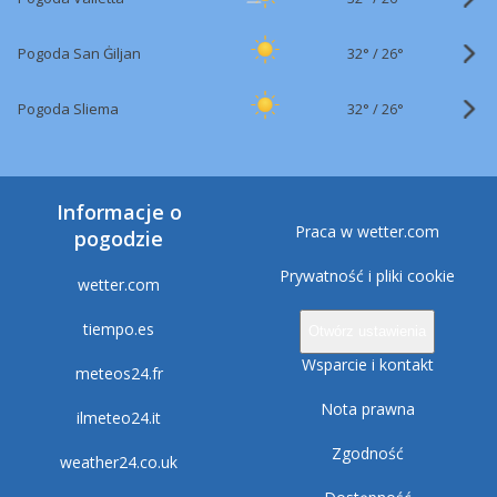
32°
/
Pogoda San Ġiljan
26°
32°
/
Pogoda Sliema
26°
Informacje o
Praca w wetter.com
pogodzie
Prywatność i pliki cookie
wetter.com
tiempo.es
Otwórz ustawienia
Wsparcie i kontakt
meteos24.fr
Nota prawna
ilmeteo24.it
Zgodność
weather24.co.uk