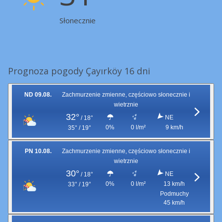
Słonecznie
Prognoza pogody Çayırköy 16 dni
ND 09.08.
Zachmurzenie zmienne, częściowo słonecznie i
wietrznie
32°
NE
/
18°
0%
0 l/m²
9 km/h
35° / 19°
PN 10.08.
Zachmurzenie zmienne, częściowo słonecznie i
wietrznie
30°
NE
/
18°
0%
0 l/m²
13 km/h
33° / 19°
Podmuchy
45 km/h