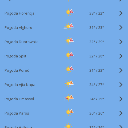
38°
/
Pogoda Florencja
22°
31°
/
Pogoda Alghero
23°
32°
/
Pogoda Dubrownik
29°
32°
/
Pogoda Split
28°
31°
/
Pogoda Poreč
23°
34°
/
Pogoda Ajia Napa
27°
34°
/
Pogoda Limassol
25°
30°
/
Pogoda Pafos
26°
32°
/
Pogoda Valletta
26°