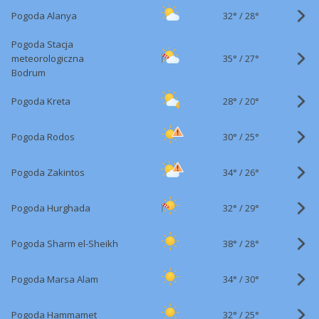
32°
/
Pogoda Alanya
28°
Pogoda Stacja
35°
/
meteorologiczna
27°
Bodrum
28°
/
Pogoda Kreta
20°
30°
/
Pogoda Rodos
25°
34°
/
Pogoda Zakintos
26°
32°
/
Pogoda Hurghada
29°
38°
/
Pogoda Sharm el-Sheikh
28°
34°
/
Pogoda Marsa Alam
30°
32°
/
Pogoda Hammamet
25°