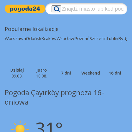
Popularne lokalizacje
Warszawa
Gdańsk
Kraków
Wrocław
Poznań
Szczecin
Lublin
Bydgo
Dzisiaj
Jutro
7 dni
Weekend
16 dni
09.08.
10.08.
Pogoda Çayırköy prognoza 16-
dniowa
31°