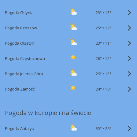
23°
/
Pogoda Gdynia
13°
25°
/
Pogoda Rzeszów
12°
23°
/
Pogoda Olsztyn
11°
26°
/
Pogoda Częstochowa
12°
29°
/
Pogoda Jelenia Góra
12°
24°
/
Pogoda Zamość
10°
Pogoda w Europie i na świecie
35°
/
Pogoda Antalya
26°