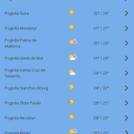
32°
/
Pogoda Susa
26°
31°
/
Pogoda Monastyr
27°
Pogoda Palma de
35°
/
26°
Mallorca
31°
/
Pogoda Lloret de Mar
24°
Pogoda Santa Cruz de
24°
/
22°
Tenerife
29°
/
Pogoda Slanchev Bryag
22°
29°
/
Pogoda Złote Piaski
21°
28°
/
Pogoda Nesebyr
22°
31°
/
Pogoda Rimini
22°