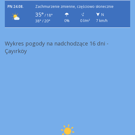
PN 24.08.
Zachmurzenie zmienne, częściowo słonecznie
35°
N
/
18°
0%
0 l/m²
7 km/h
38° / 20°
Wykres pogody na nadchodzące 16 dni -
Çayırköy