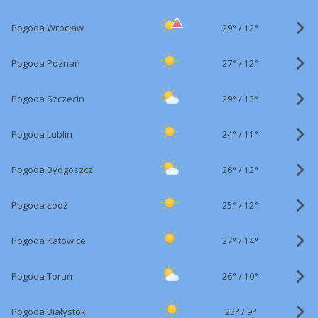
29°
/
Pogoda Wrocław
12°
27°
/
Pogoda Poznań
12°
29°
/
Pogoda Szczecin
13°
24°
/
Pogoda Lublin
11°
26°
/
Pogoda Bydgoszcz
12°
25°
/
Pogoda Łódź
12°
27°
/
Pogoda Katowice
14°
26°
/
Pogoda Toruń
10°
23°
/
Pogoda Białystok
9°