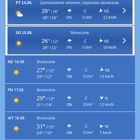
PT 14.08.
Zachmurzenie zmienne, częściowo słonecznie
28°
NE
/
16°
0%
0 l/m²
12 km/h
30° / 16°
SO 15.08.
Słonecznie
26°
NE
/
12°
0%
0 l/m²
16 km/h
28° / 12°
ND 16.08.
Słonecznie
27°
NE
/
12°
0%
0 l/m²
13 km/h
29° / 12°
PN 17.08.
Słonecznie
29°
N
/
13°
0%
0 l/m²
12 km/h
31° / 14°
WT 18.08.
Słonecznie
31°
W
/
15°
0%
0 l/m²
7 km/h
34° / 16°