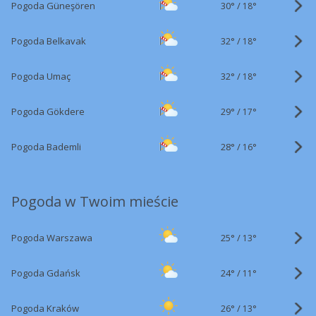
30°
/
Pogoda Güneşören
18°
32°
/
Pogoda Belkavak
18°
32°
/
Pogoda Umaç
18°
29°
/
Pogoda Gökdere
17°
28°
/
Pogoda Bademli
16°
Pogoda w Twoim mieście
25°
/
Pogoda Warszawa
13°
24°
/
Pogoda Gdańsk
11°
26°
/
Pogoda Kraków
13°