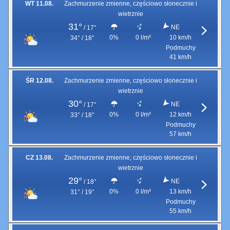
WT 11.08.
Zachmurzenie zmienne, częściowo słonecznie i
wietrznie
31°
NE
/
17°
0%
0 l/m²
10 km/h
34° / 18°
Podmuchy
41 km/h
ŚR 12.08.
Zachmurzenie zmienne, częściowo słonecznie i
wietrznie
30°
NE
/
17°
0%
0 l/m²
12 km/h
33° / 18°
Podmuchy
57 km/h
CZ 13.08.
Zachmurzenie zmienne, częściowo słonecznie i
wietrznie
29°
NE
/
18°
0%
0 l/m²
13 km/h
31° / 19°
Podmuchy
55 km/h