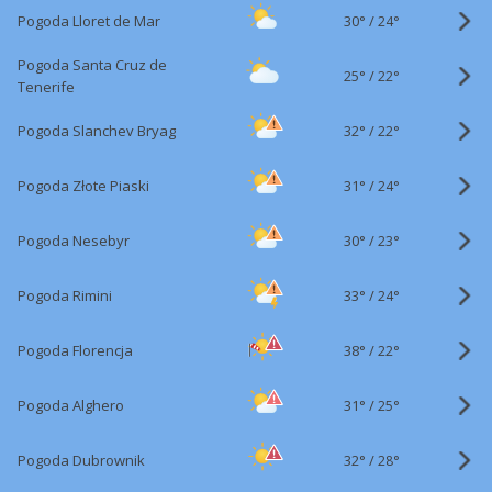
30°
/
Pogoda Lloret de Mar
24°
Pogoda Santa Cruz de
25°
/
22°
Tenerife
32°
/
Pogoda Slanchev Bryag
22°
31°
/
Pogoda Złote Piaski
24°
30°
/
Pogoda Nesebyr
23°
33°
/
Pogoda Rimini
24°
38°
/
Pogoda Florencja
22°
31°
/
Pogoda Alghero
25°
32°
/
Pogoda Dubrownik
28°