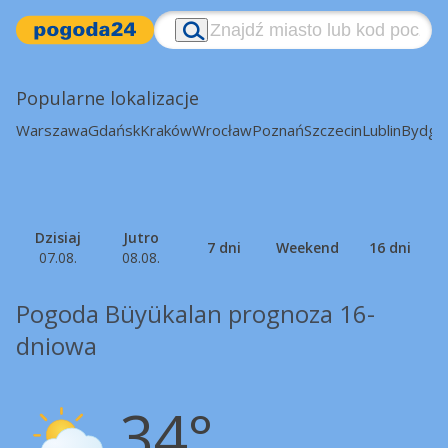
Popularne lokalizacje
Warszawa
Gdańsk
Kraków
Wrocław
Poznań
Szczecin
Lublin
Bydgo
Dzisiaj
Jutro
7 dni
Weekend
16 dni
07.08.
08.08.
Pogoda Büyükalan prognoza 16-
dniowa
34°