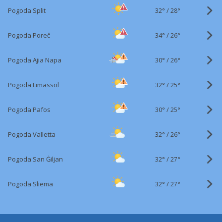
32°
/
Pogoda Split
28°
34°
/
Pogoda Poreč
26°
30°
/
Pogoda Ajia Napa
26°
32°
/
Pogoda Limassol
25°
30°
/
Pogoda Pafos
25°
32°
/
Pogoda Valletta
26°
32°
/
Pogoda San Ġiljan
27°
32°
/
Pogoda Sliema
27°