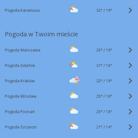
32°
/
Pogoda Karamusa
19°
Pogoda w Twoim mieście
25°
/
Pogoda Warszawa
19°
21°
/
Pogoda Gdańsk
16°
22°
/
Pogoda Kraków
19°
25°
/
Pogoda Wrocław
19°
23°
/
Pogoda Poznań
18°
21°
/
Pogoda Szczecin
14°