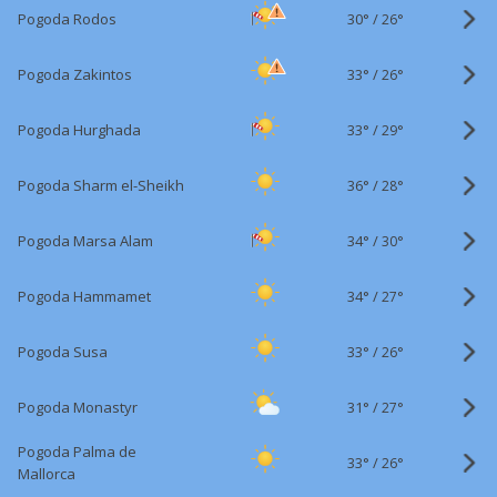
30°
/
Pogoda Rodos
26°
33°
/
Pogoda Zakintos
26°
33°
/
Pogoda Hurghada
29°
36°
/
Pogoda Sharm el-Sheikh
28°
34°
/
Pogoda Marsa Alam
30°
34°
/
Pogoda Hammamet
27°
33°
/
Pogoda Susa
26°
31°
/
Pogoda Monastyr
27°
Pogoda Palma de
33°
/
26°
Mallorca