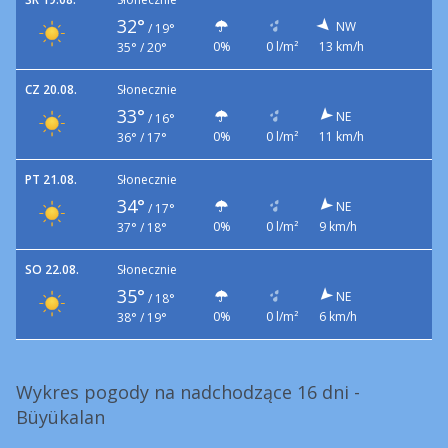
32°
NW
/
19°
0%
0 l/m²
13 km/h
35° / 20°
CZ 20.08.
Słonecznie
33°
NE
/
16°
0%
0 l/m²
11 km/h
36° / 17°
PT 21.08.
Słonecznie
34°
NE
/
17°
0%
0 l/m²
9 km/h
37° / 18°
SO 22.08.
Słonecznie
35°
NE
/
18°
0%
0 l/m²
6 km/h
38° / 19°
Wykres pogody na nadchodzące 16 dni -
Büyükalan