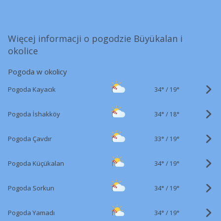
Więcej informacji o pogodzie Büyükalan i
okolice
Pogoda w okolicy
34°
/
Pogoda Kayacık
19°
34°
/
Pogoda İshakköy
18°
33°
/
Pogoda Çavdır
19°
34°
/
Pogoda Küçükalan
19°
34°
/
Pogoda Sorkun
19°
34°
/
Pogoda Yamadı
19°