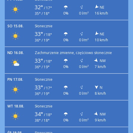
32°
NE
/
17°
0%
0 l/m²
16 km/h
35° / 18°
SO 15.08.
Słonecznie
33°
NE
/
18°
0%
0 l/m²
10 km/h
36° / 19°
ND 16.08.
Zachmurzenie zmienne, częściowo słonecznie
33°
NW
/
18°
0%
0 l/m²
7 km/h
36° / 19°
PN 17.08.
Słonecznie
33°
N
/
17°
0%
0 l/m²
8 km/h
36° / 19°
WT 18.08.
Słonecznie
34°
NW
/
18°
0%
0 l/m²
9 km/h
38° / 18°
ŚR 19.08.
Słonecznie