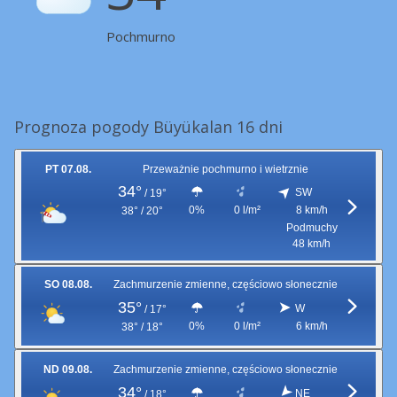
Pochmurno
Prognoza pogody Büyükalan 16 dni
PT 07.08.
Przeważnie pochmurno i wietrznie
34°
SW
/
19°
0%
0 l/m²
8 km/h
38° / 20°
Podmuchy
48 km/h
SO 08.08.
Zachmurzenie zmienne, częściowo słonecznie
35°
W
/
17°
0%
0 l/m²
6 km/h
38° / 18°
ND 09.08.
Zachmurzenie zmienne, częściowo słonecznie
34°
NE
/
18°