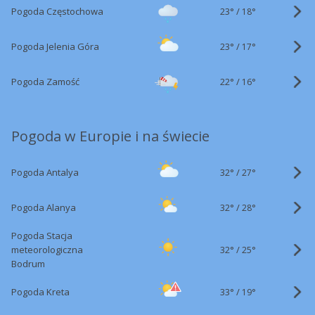
23°
/
Pogoda Częstochowa
18°
23°
/
Pogoda Jelenia Góra
17°
22°
/
Pogoda Zamość
16°
Pogoda w Europie i na świecie
32°
/
Pogoda Antalya
27°
32°
/
Pogoda Alanya
28°
Pogoda Stacja
32°
/
meteorologiczna
25°
Bodrum
33°
/
Pogoda Kreta
19°