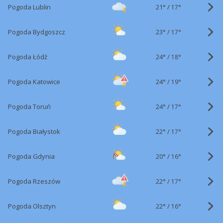
21°
/
Pogoda Lublin
17°
23°
/
Pogoda Bydgoszcz
17°
24°
/
Pogoda Łódź
18°
24°
/
Pogoda Katowice
19°
24°
/
Pogoda Toruń
17°
22°
/
Pogoda Białystok
17°
20°
/
Pogoda Gdynia
16°
22°
/
Pogoda Rzeszów
17°
22°
/
Pogoda Olsztyn
16°