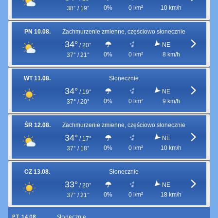
0%
0 l/m²
10 km/h
38° / 19°
PN 10.08.
Zachmurzenie zmienne, częściowo słonecznie
34°
NE
/
20°
0%
0 l/m²
8 km/h
37° / 21°
WT 11.08.
Słonecznie
34°
NE
/
19°
0%
0 l/m²
9 km/h
37° / 20°
ŚR 12.08.
Zachmurzenie zmienne, częściowo słonecznie
34°
NE
/
17°
0%
0 l/m²
10 km/h
37° / 18°
CZ 13.08.
Słonecznie
33°
NE
/
20°
0%
0 l/m²
18 km/h
37° / 21°
PT 14.08.
Słonecznie