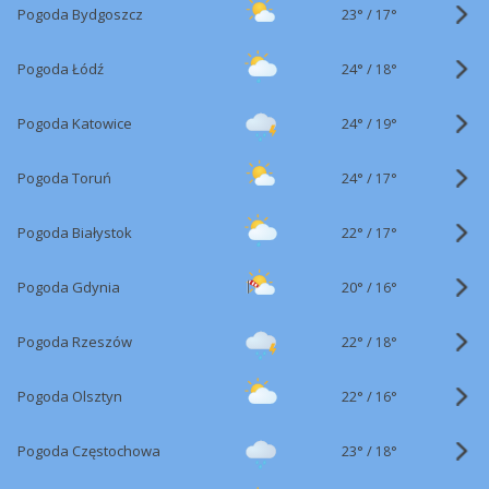
23°
/
Pogoda Bydgoszcz
17°
24°
/
Pogoda Łódź
18°
24°
/
Pogoda Katowice
19°
24°
/
Pogoda Toruń
17°
22°
/
Pogoda Białystok
17°
20°
/
Pogoda Gdynia
16°
22°
/
Pogoda Rzeszów
18°
22°
/
Pogoda Olsztyn
16°
23°
/
Pogoda Częstochowa
18°