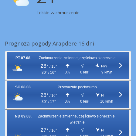
Lekkie zachmurzenie
Prognoza pogody Arapdere 16 dni
PT 07.08.
Zachmurzenie zmienne, częściowo słonecznie
28°
NW
/
15°
0%
0 l/m²
9 km/h
30° / 16°
SO 08.08.
Przeważnie pochmurno
28°
N
/
16°
0%
0 l/m²
10 km/h
30° / 17°
ND 09.08.
Zachmurzenie zmienne, częściowo słonecznie i
wietrznie
27°
N
/
16°