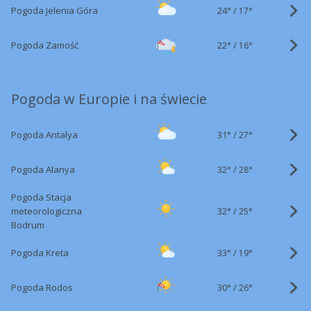
24°
/
Pogoda Jelenia Góra
17°
22°
/
Pogoda Zamość
16°
Pogoda w Europie i na świecie
31°
/
Pogoda Antalya
27°
32°
/
Pogoda Alanya
28°
Pogoda Stacja
32°
/
meteorologiczna
25°
Bodrum
33°
/
Pogoda Kreta
19°
30°
/
Pogoda Rodos
26°