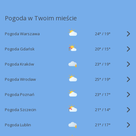
Pogoda w Twoim mieście
24°
/
Pogoda Warszawa
19°
20°
/
Pogoda Gdańsk
15°
23°
/
Pogoda Kraków
19°
25°
/
Pogoda Wrocław
19°
23°
/
Pogoda Poznań
17°
21°
/
Pogoda Szczecin
14°
21°
/
Pogoda Lublin
17°