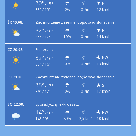
30°
N
/
15°
0%
0 l/m²
13 km/h
33° / 15°
ŚR 19.08.
Zachmurzenie zmienne, częściowo słonecznie
32°
N
/
16°
10%
0 l/m²
14 km/h
35° / 17°
CZ 20.08.
Słonecznie
32°
NW
/
16°
0%
0 l/m²
13 km/h
35° / 16°
PT 21.08.
Zachmurzenie zmienne, częściowo słonecznie
35°
S
/
17°
0%
0 l/m²
17 km/h
39° / 17°
SO 22.08.
Sporadyczny lekki deszcz
14°
NW
/
10°
80%
2,5 l/m²
10 km/h
14° / 9°