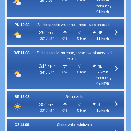
0%
0 l/m²
11 km/h
29° / 16°
Podmuchy
41 km/h
PN 10.08.
Zachmurzenie zmienne, częściowo słonecznie
28°
NE
/
17°
0%
0 l/m²
11 km/h
30° / 18°
WT 11.08.
Zachmurzenie zmienne, częściowo słonecznie i
wietrznie
31°
NE
/
16°
0%
0 l/m²
9 km/h
34° / 17°
Podmuchy
42 km/h
ŚR 12.08.
Słonecznie
30°
N
/
15°
0%
0 l/m²
10 km/h
33° / 15°
CZ 13.08.
Słonecznie i wietrznie