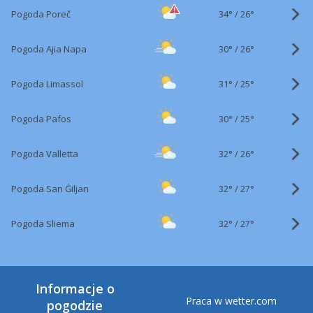
34°
/
Pogoda Poreč
26°
30°
/
Pogoda Ajia Napa
26°
31°
/
Pogoda Limassol
25°
30°
/
Pogoda Pafos
25°
32°
/
Pogoda Valletta
26°
32°
/
Pogoda San Ġiljan
27°
32°
/
Pogoda Sliema
27°
Informacje o
Praca w wetter.com
pogodzie