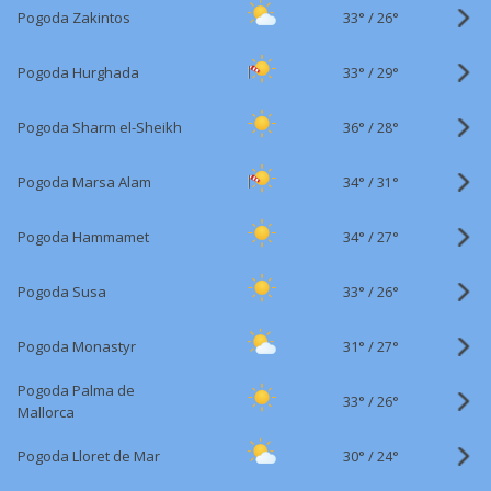
33°
/
Pogoda Zakintos
26°
33°
/
Pogoda Hurghada
29°
36°
/
Pogoda Sharm el-Sheikh
28°
34°
/
Pogoda Marsa Alam
31°
34°
/
Pogoda Hammamet
27°
33°
/
Pogoda Susa
26°
31°
/
Pogoda Monastyr
27°
Pogoda Palma de
33°
/
26°
Mallorca
30°
/
Pogoda Lloret de Mar
24°