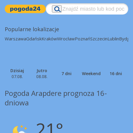
Popularne lokalizacje
Warszawa
Gdańsk
Kraków
Wrocław
Poznań
Szczecin
Lublin
Bydgo
Dzisiaj
Jutro
7 dni
Weekend
16 dni
07.08.
08.08.
Pogoda Arapdere prognoza 16-
dniowa
21°