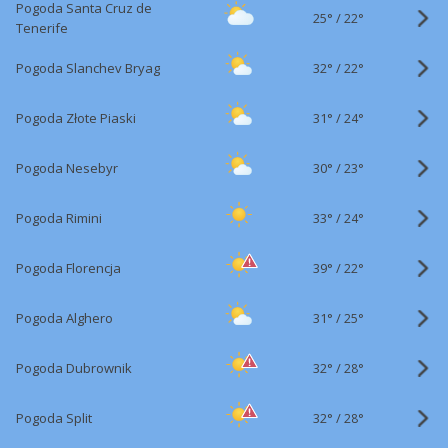
Pogoda Santa Cruz de
25°
/
22°
Tenerife
32°
/
Pogoda Slanchev Bryag
22°
31°
/
Pogoda Złote Piaski
24°
30°
/
Pogoda Nesebyr
23°
33°
/
Pogoda Rimini
24°
39°
/
Pogoda Florencja
22°
31°
/
Pogoda Alghero
25°
32°
/
Pogoda Dubrownik
28°
32°
/
Pogoda Split
28°