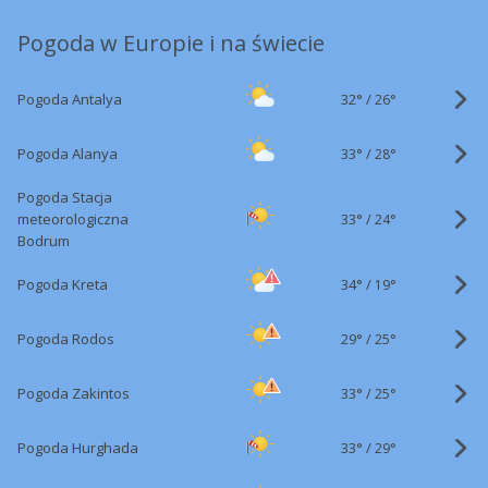
Pogoda w Europie i na świecie
32°
/
Pogoda Antalya
26°
33°
/
Pogoda Alanya
28°
Pogoda Stacja
33°
/
meteorologiczna
24°
Bodrum
34°
/
Pogoda Kreta
19°
29°
/
Pogoda Rodos
25°
33°
/
Pogoda Zakintos
25°
33°
/
Pogoda Hurghada
29°