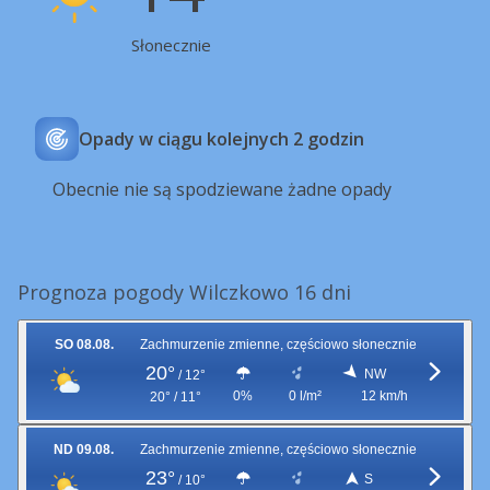
Słonecznie
Opady w ciągu kolejnych 2 godzin
Obecnie nie są spodziewane żadne opady
Prognoza pogody Wilczkowo 16 dni
SO 08.08.
Zachmurzenie zmienne, częściowo słonecznie
20°
NW
/
12°
0%
0 l/m²
12 km/h
20° / 11°
ND 09.08.
Zachmurzenie zmienne, częściowo słonecznie
23°
S
/
10°