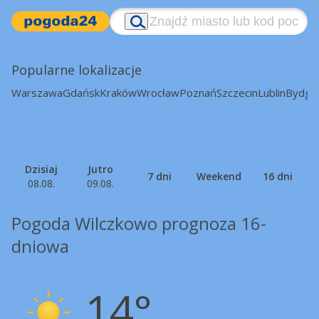
Popularne lokalizacje
Warszawa
Gdańsk
Kraków
Wrocław
Poznań
Szczecin
Lublin
Bydgo
Dzisiaj
Jutro
7 dni
Weekend
16 dni
08.08.
09.08.
Pogoda Wilczkowo prognoza 16-
dniowa
14°