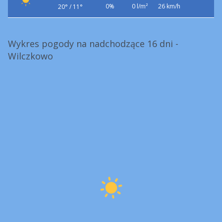
0%
0 l/m²
26 km/h
20° / 11°
Wykres pogody na nadchodzące 16 dni -
Wilczkowo