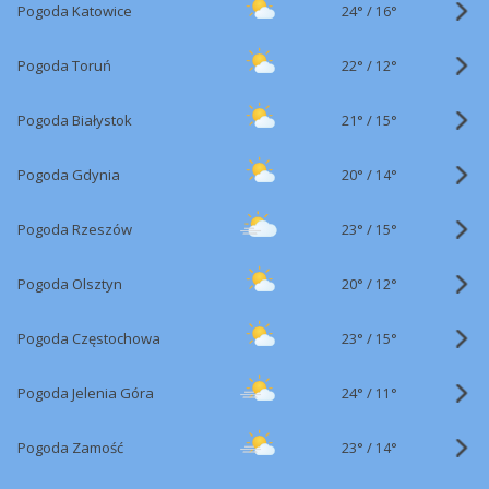
24°
/
Pogoda Katowice
16°
22°
/
Pogoda Toruń
12°
21°
/
Pogoda Białystok
15°
20°
/
Pogoda Gdynia
14°
23°
/
Pogoda Rzeszów
15°
20°
/
Pogoda Olsztyn
12°
23°
/
Pogoda Częstochowa
15°
24°
/
Pogoda Jelenia Góra
11°
23°
/
Pogoda Zamość
14°