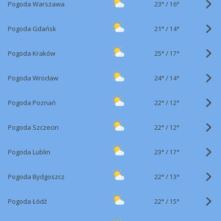
23°
/
Pogoda Warszawa
16°
21°
/
Pogoda Gdańsk
14°
25°
/
Pogoda Kraków
17°
24°
/
Pogoda Wrocław
14°
22°
/
Pogoda Poznań
12°
22°
/
Pogoda Szczecin
12°
23°
/
Pogoda Lublin
17°
22°
/
Pogoda Bydgoszcz
13°
22°
/
Pogoda Łódź
15°