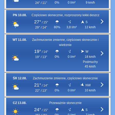
0%
0 l/m²
9 km/h
24° / 11°
PN 10.08.
Częściowo słonecznie, rozproszony lekki deszcz
27°
S
/
15°
80%
3,8 l/m²
12 km/h
29° / 14°
WT 11.08.
Zachmurzenie zmienne, częściowo słonecznie i
wietrznie
19°
W
/
14°
0%
0 l/m²
18 km/h
19° / 13°
Podmuchy
45 km/h
ŚR 12.08.
Zachmurzenie zmienne, częściowo słonecznie
21°
NW
/
14°
0%
0 l/m²
10 km/h
22° / 13°
CZ 13.08.
Przeważnie słonecznie
24°
S
/
15°