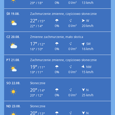
0%
0 l/m²
13 km/h
29° / 18°
ŚR 19.08.
Zachmurzenie zmienne, częściowo słonecznie
22°
W
/
15°
0%
0 l/m²
20 km/h
22° / 14°
CZ 20.08.
Zmienne zachmurzenie, mało słońca
17°
SW
/
12°
0%
0 l/m²
16 km/h
16° / 10°
PT 21.08.
Zachmurzenie zmienne, częściowo słonecznie
19°
NW
/
11°
0%
0 l/m²
15 km/h
19° / 11°
SO 22.08.
Słonecznie
20°
N
/
14°
0%
0 l/m²
25 km/h
20° / 12°
ND 23.08.
Słonecznie
20°
N
/
13°