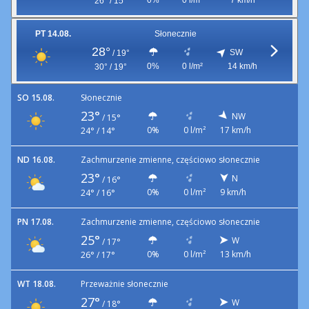
0%
0 l/m²
7 km/h
26° / 15°
PT 14.08.
Słonecznie
28°
SW
/
19°
0%
0 l/m²
14 km/h
30° / 19°
SO 15.08.
Słonecznie
23°
NW
/
15°
0%
0 l/m²
17 km/h
24° / 14°
ND 16.08.
Zachmurzenie zmienne, częściowo słonecznie
23°
N
/
16°
0%
0 l/m²
9 km/h
24° / 16°
PN 17.08.
Zachmurzenie zmienne, częściowo słonecznie
25°
W
/
17°
0%
0 l/m²
13 km/h
26° / 17°
WT 18.08.
Przeważnie słonecznie
27°
W
/
18°