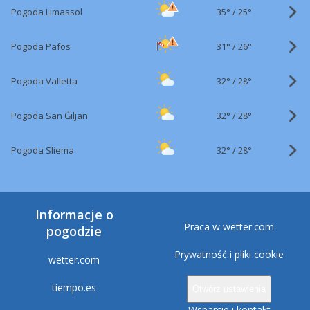
35°
/
Pogoda Limassol
25°
31°
/
Pogoda Pafos
26°
32°
/
Pogoda Valletta
28°
32°
/
Pogoda San Ġiljan
28°
32°
/
Pogoda Sliema
28°
Informacje o
Praca w wetter.com
pogodzie
Prywatność i pliki cookie
wetter.com
tiempo.es
Otwórz ustawienia
Wsparcie i kontakt