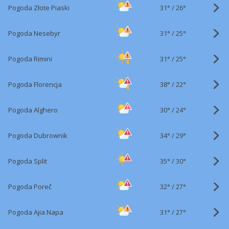
31°
/
Pogoda Złote Piaski
26°
31°
/
Pogoda Nesebyr
25°
31°
/
Pogoda Rimini
25°
38°
/
Pogoda Florencja
22°
30°
/
Pogoda Alghero
24°
34°
/
Pogoda Dubrownik
29°
35°
/
Pogoda Split
30°
32°
/
Pogoda Poreč
27°
31°
/
Pogoda Ajia Napa
27°