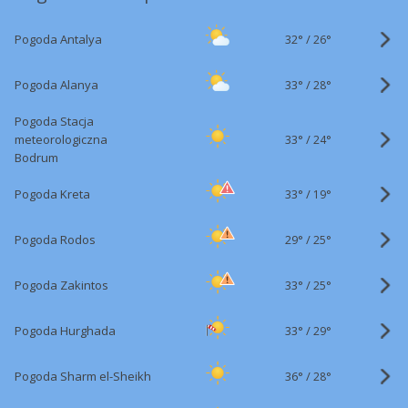
32°
/
Pogoda Antalya
26°
33°
/
Pogoda Alanya
28°
Pogoda Stacja
33°
/
meteorologiczna
24°
Bodrum
33°
/
Pogoda Kreta
19°
29°
/
Pogoda Rodos
25°
33°
/
Pogoda Zakintos
25°
33°
/
Pogoda Hurghada
29°
36°
/
Pogoda Sharm el-Sheikh
28°