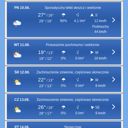
PN 10.08.
Sporadyczny lekki deszcz i wietrznie
27°
S
/
16°
90%
4,1 l/m²
12 km/h
29° / 16°
Podmuchy
44 km/h
WT 11.08.
Przeważnie pochmurno i wietrznie
19°
W
/
13°
0%
0 l/m²
16 km/h
19° / 12°
ŚR 12.08.
Zachmurzenie zmienne, częściowo słonecznie
22°
W
/
13°
0%
0 l/m²
8 km/h
23° / 13°
CZ 13.08.
Zachmurzenie zmienne, częściowo słonecznie
26°
SE
/
16°
0%
0 l/m²
9 km/h
28° / 17°
PT 14.08.
Słonecznie