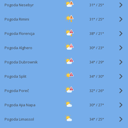
31°
/
Pogoda Nesebyr
25°
31°
/
Pogoda Rimini
25°
38°
/
Pogoda Florencja
21°
30°
/
Pogoda Alghero
23°
34°
/
Pogoda Dubrownik
29°
34°
/
Pogoda Split
30°
32°
/
Pogoda Poreč
26°
30°
/
Pogoda Ajia Napa
27°
34°
/
Pogoda Limassol
25°