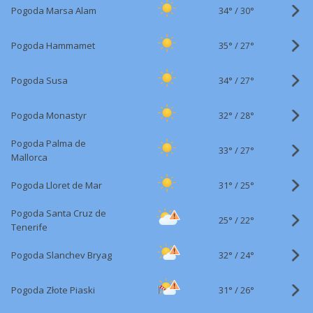
34°
/
Pogoda Marsa Alam
30°
35°
/
Pogoda Hammamet
27°
34°
/
Pogoda Susa
27°
32°
/
Pogoda Monastyr
28°
Pogoda Palma de
33°
/
27°
Mallorca
31°
/
Pogoda Lloret de Mar
25°
Pogoda Santa Cruz de
25°
/
22°
Tenerife
32°
/
Pogoda Slanchev Bryag
24°
31°
/
Pogoda Złote Piaski
26°