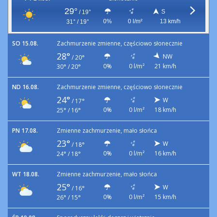
29°
S
/
19°
0%
0 l/m²
13 km/h
31° / 19°
SO 15.08.
Zachmurzenie zmienne, częściowo słonecznie
28°
NW
/
20°
0%
0 l/m²
21 km/h
30° / 20°
ND 16.08.
Zachmurzenie zmienne, częściowo słonecznie
24°
W
/
17°
0%
0 l/m²
18 km/h
25° / 16°
PN 17.08.
Zmienne zachmurzenie, mało słońca
23°
W
/
18°
0%
0 l/m²
16 km/h
24° / 18°
WT 18.08.
Zmienne zachmurzenie, mało słońca
25°
W
/
16°
0%
0 l/m²
15 km/h
26° / 15°