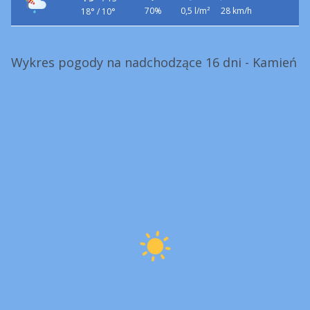
70%
0,5 l/m²
28 km/h
18° / 10°
Wykres pogody na nadchodzące 16 dni - Kamień