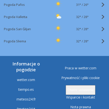
31°
/
Pogoda Pafos
26°
32°
/
Pogoda Valletta
28°
32°
/
Pogoda San Ġiljan
28°
32°
/
Pogoda Sliema
28°
Informacje o
Praca w wetter.com
pogodzie
Prywatność i pliki cookie
wetter.com
tiempo.es
Otwórz ustawienia
Wsparcie i kontakt
meteos24.fr
Nota prawna
ilmeteo24.it