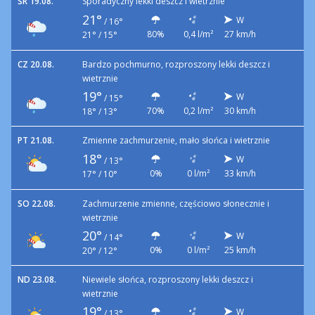
ŚR 19.08.
Sporadyczny lekki deszcz i wietrznie
21°
W
/
16°
80%
0,4 l/m²
27 km/h
21° / 15°
CZ 20.08.
Bardzo pochmurno, rozproszony lekki deszcz i
wietrznie
19°
W
/
15°
70%
0,2 l/m²
30 km/h
18° / 13°
PT 21.08.
Zmienne zachmurzenie, mało słońca i wietrznie
18°
W
/
13°
0%
0 l/m²
33 km/h
17° / 10°
SO 22.08.
Zachmurzenie zmienne, częściowo słonecznie i
wietrznie
20°
W
/
14°
0%
0 l/m²
25 km/h
20° / 12°
ND 23.08.
Niewiele słońca, rozproszony lekki deszcz i
wietrznie
19°
W
/
13°