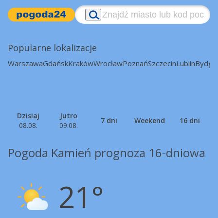
Popularne lokalizacje
Warszawa
Gdańsk
Kraków
Wrocław
Poznań
Szczecin
Lublin
Bydgo
Dzisiaj
Jutro
7 dni
Weekend
16 dni
08.08.
09.08.
Pogoda Kamień prognoza 16-dniowa
21°