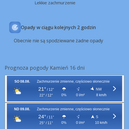
Lekkie zachmurzenie
Opady w ciągu kolejnych 2 godzin
Obecnie nie są spodziewane żadne opady
Prognoza pogody Kamień 16 dni
SO 08.08.
Zachmurzenie zmienne, częściowo słonecznie
21°
NW
/
12°
0%
0 l/m²
8 km/h
22° / 12°
ND 09.08.
Zachmurzenie zmienne, częściowo słonecznie
24°
S
/
11°
0%
0 l/m²
10 km/h
25° / 11°