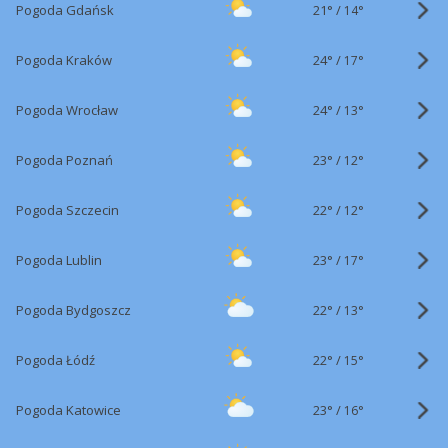
21°
/
Pogoda Gdańsk
14°
24°
/
Pogoda Kraków
17°
24°
/
Pogoda Wrocław
13°
23°
/
Pogoda Poznań
12°
22°
/
Pogoda Szczecin
12°
23°
/
Pogoda Lublin
17°
22°
/
Pogoda Bydgoszcz
13°
22°
/
Pogoda Łódź
15°
23°
/
Pogoda Katowice
16°