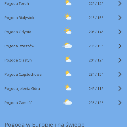
22°
/
Pogoda Toruń
12°
21°
/
Pogoda Białystok
15°
20°
/
Pogoda Gdynia
14°
23°
/
Pogoda Rzeszów
15°
20°
/
Pogoda Olsztyn
12°
23°
/
Pogoda Częstochowa
15°
24°
/
Pogoda Jelenia Góra
11°
23°
/
Pogoda Zamość
13°
Pogoda w Europie i na świecie