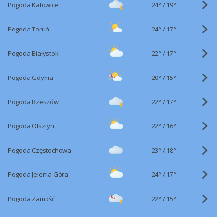
24°
/
Pogoda Katowice
19°
24°
/
Pogoda Toruń
17°
22°
/
Pogoda Białystok
17°
20°
/
Pogoda Gdynia
15°
22°
/
Pogoda Rzeszów
17°
22°
/
Pogoda Olsztyn
16°
23°
/
Pogoda Częstochowa
18°
24°
/
Pogoda Jelenia Góra
17°
22°
/
Pogoda Zamość
15°