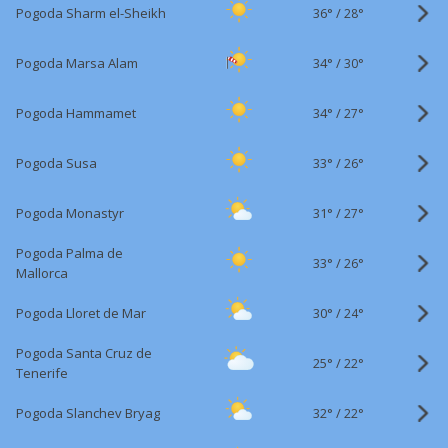
36°
/
Pogoda Sharm el-Sheikh
28°
34°
/
Pogoda Marsa Alam
30°
34°
/
Pogoda Hammamet
27°
33°
/
Pogoda Susa
26°
31°
/
Pogoda Monastyr
27°
Pogoda Palma de
33°
/
26°
Mallorca
30°
/
Pogoda Lloret de Mar
24°
Pogoda Santa Cruz de
25°
/
22°
Tenerife
32°
/
Pogoda Slanchev Bryag
22°