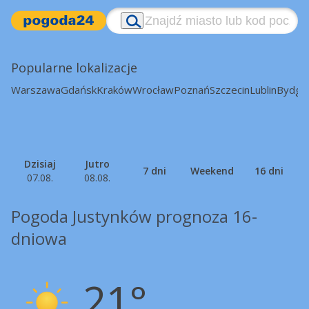
Popularne lokalizacje
Warszawa
Gdańsk
Kraków
Wrocław
Poznań
Szczecin
Lublin
Bydgo
Dzisiaj
Jutro
7 dni
Weekend
16 dni
07.08.
08.08.
Pogoda Justynków prognoza 16-
dniowa
21°