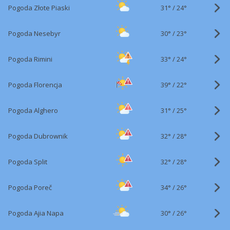
31°
/
Pogoda Złote Piaski
24°
30°
/
Pogoda Nesebyr
23°
33°
/
Pogoda Rimini
24°
39°
/
Pogoda Florencja
22°
31°
/
Pogoda Alghero
25°
32°
/
Pogoda Dubrownik
28°
32°
/
Pogoda Split
28°
34°
/
Pogoda Poreč
26°
30°
/
Pogoda Ajia Napa
26°