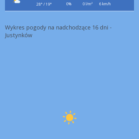
0%
0 l/m²
6 km/h
28° / 19°
Wykres pogody na nadchodzące 16 dni -
Justynków