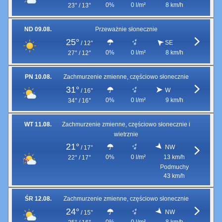
0%
0 l/m²
8 km/h
23° / 13°
ND 09.08.
Przeważnie słonecznie
25°
SE
/
12°
0%
0 l/m²
8 km/h
27° / 12°
PN 10.08.
Zachmurzenie zmienne, częściowo słonecznie
31°
W
/
16°
0%
0 l/m²
9 km/h
34° / 16°
WT 11.08.
Zachmurzenie zmienne, częściowo słonecznie i
wietrznie
21°
NW
/
17°
0%
0 l/m²
13 km/h
22° / 17°
Podmuchy
43 km/h
ŚR 12.08.
Zachmurzenie zmienne, częściowo słonecznie
24°
NW
/
15°