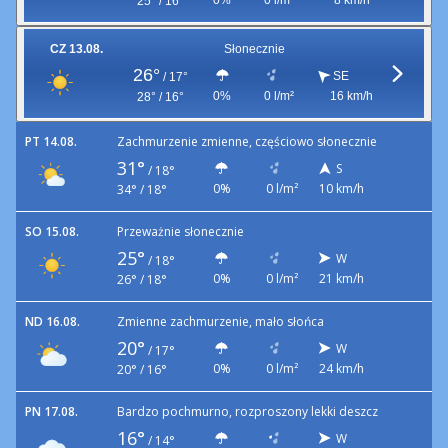
0%
0 l/m²
8 km/h
25° / 16°
CZ 13.08.
Słonecznie
26°
SE
/
17°
0%
0 l/m²
16 km/h
28° / 16°
PT 14.08.
Zachmurzenie zmienne, częściowo słonecznie
31°
S
/
18°
0%
0 l/m²
10 km/h
34° / 18°
SO 15.08.
Przeważnie słonecznie
25°
W
/
18°
0%
0 l/m²
21 km/h
26° / 18°
ND 16.08.
Zmienne zachmurzenie, mało słońca
20°
W
/
17°
0%
0 l/m²
24 km/h
20° / 16°
PN 17.08.
Bardzo pochmurno, rozproszony lekki deszcz
16°
W
/
14°