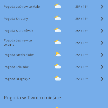
25°
/
Pogoda Leśniewice Małe
18°
25°
/
Pogoda Skrzany
18°
25°
/
Pogoda Sierakówek
18°
Pogoda Leśniewice
25°
/
18°
Wielkie
25°
/
Pogoda Niedrzaków
18°
25°
/
Pogoda Feliksów
18°
25°
/
Pogoda Długołęka
18°
Pogoda w Twoim mieście