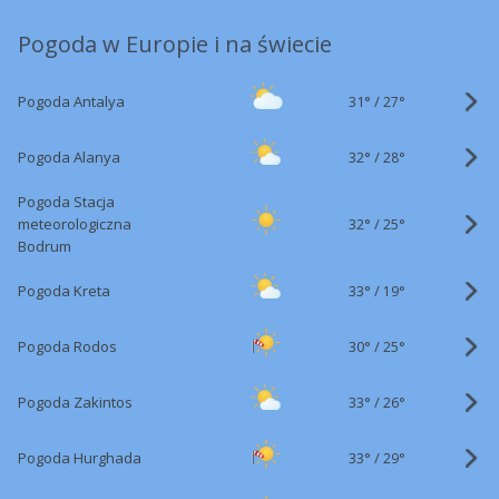
Pogoda w Europie i na świecie
31°
/
Pogoda Antalya
27°
32°
/
Pogoda Alanya
28°
Pogoda Stacja
32°
/
meteorologiczna
25°
Bodrum
33°
/
Pogoda Kreta
19°
30°
/
Pogoda Rodos
25°
33°
/
Pogoda Zakintos
26°
33°
/
Pogoda Hurghada
29°