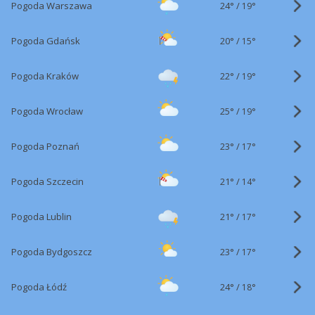
24°
/
Pogoda Warszawa
19°
20°
/
Pogoda Gdańsk
15°
22°
/
Pogoda Kraków
19°
25°
/
Pogoda Wrocław
19°
23°
/
Pogoda Poznań
17°
21°
/
Pogoda Szczecin
14°
21°
/
Pogoda Lublin
17°
23°
/
Pogoda Bydgoszcz
17°
24°
/
Pogoda Łódź
18°