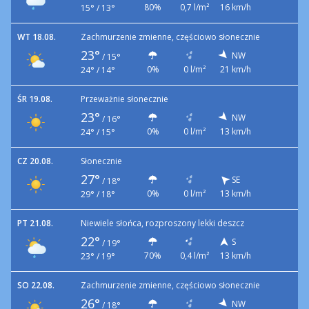
80%
0,7 l/m²
16 km/h
15° / 13°
WT 18.08.
Zachmurzenie zmienne, częściowo słonecznie
23°
NW
/
15°
0%
0 l/m²
21 km/h
24° / 14°
ŚR 19.08.
Przeważnie słonecznie
23°
NW
/
16°
0%
0 l/m²
13 km/h
24° / 15°
CZ 20.08.
Słonecznie
27°
SE
/
18°
0%
0 l/m²
13 km/h
29° / 18°
PT 21.08.
Niewiele słońca, rozproszony lekki deszcz
22°
S
/
19°
70%
0,4 l/m²
13 km/h
23° / 19°
SO 22.08.
Zachmurzenie zmienne, częściowo słonecznie
26°
NW
/
18°