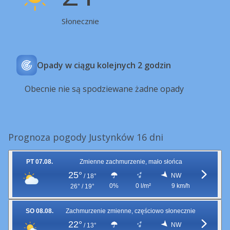
Słonecznie
Opady w ciągu kolejnych 2 godzin
Obecnie nie są spodziewane żadne opady
Prognoza pogody Justynków 16 dni
PT 07.08.
Zmienne zachmurzenie, mało słońca
25°
NW
/
18°
0%
0 l/m²
9 km/h
26° / 19°
SO 08.08.
Zachmurzenie zmienne, częściowo słonecznie
22°
NW
/
13°