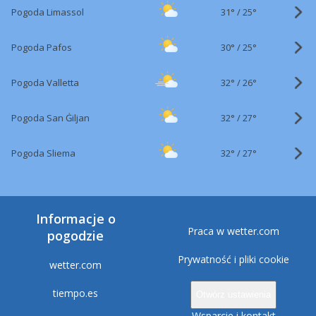
31°
/
Pogoda Limassol
25°
30°
/
Pogoda Pafos
25°
32°
/
Pogoda Valletta
26°
32°
/
Pogoda San Ġiljan
27°
32°
/
Pogoda Sliema
27°
Informacje o
Praca w wetter.com
pogodzie
Prywatność i pliki cookie
wetter.com
tiempo.es
Otwórz ustawienia
Wsparcie i kontakt