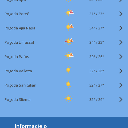
31°
/
Pogoda Poreč
23°
34°
/
Pogoda Ajia Napa
27°
34°
/
Pogoda Limassol
25°
30°
/
Pogoda Pafos
26°
32°
/
Pogoda Valletta
26°
32°
/
Pogoda San Ġiljan
27°
32°
/
Pogoda Sliema
26°
Informacje o