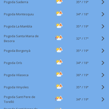
35°
/
Pogoda Saderra
19°
34°
/
Pogoda Montesquiu
18°
35°
/
Pogoda La Mambla
19°
Pogoda Santa Maria de
32°
/
17°
Besora
35°
/
Pogoda Borgonyà
19°
34°
/
Pogoda Orís
18°
36°
/
Pogoda Vilaseca
19°
35°
/
Pogoda Vinyoles
19°
Pogoda Sant Pere de
34°
/
19°
Torelló