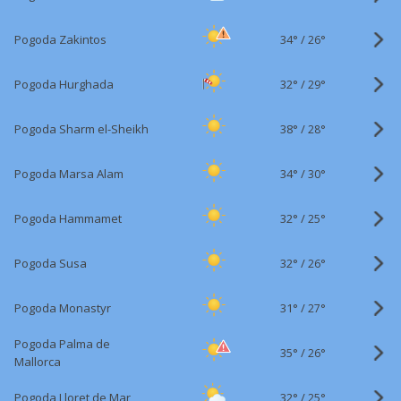
34°
/
Pogoda Zakintos
26°
32°
/
Pogoda Hurghada
29°
38°
/
Pogoda Sharm el-Sheikh
28°
34°
/
Pogoda Marsa Alam
30°
32°
/
Pogoda Hammamet
25°
32°
/
Pogoda Susa
26°
31°
/
Pogoda Monastyr
27°
Pogoda Palma de
35°
/
26°
Mallorca
32°
/
Pogoda Lloret de Mar
25°