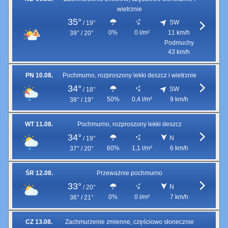
wietrznie
35°
SW
/
19°
0%
0 l/m²
11 km/h
39° / 20°
Podmuchy
43 km/h
PN 10.08.
Pochmurno, rozproszony lekki deszcz i wietrznie
34°
SW
/
18°
50%
0,4 l/m²
9 km/h
38° / 19°
WT 11.08.
Pochmurno, rozproszony lekki deszcz
34°
N
/
19°
60%
1,1 l/m²
6 km/h
37° / 20°
ŚR 12.08.
Przeważnie pochmurno
33°
N
/
20°
0%
0 l/m²
7 km/h
36° / 21°
CZ 13.08.
Zachmurzenie zmienne, częściowo słonecznie