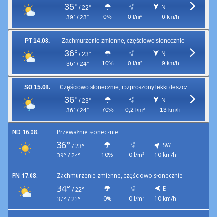
35°
N
/
22°
0%
0 l/m²
6 km/h
39° / 23°
PT 14.08.
Zachmurzenie zmienne, częściowo słonecznie
36°
N
/
23°
10%
0 l/m²
9 km/h
36° / 24°
SO 15.08.
Częściowo słonecznie, rozproszony lekki deszcz
36°
N
/
23°
70%
0,2 l/m²
13 km/h
36° / 24°
ND 16.08.
Przeważnie słonecznie
36°
SW
/
23°
10%
0 l/m²
10 km/h
39° / 24°
PN 17.08.
Zachmurzenie zmienne, częściowo słonecznie
34°
E
/
22°
0%
0 l/m²
10 km/h
37° / 23°