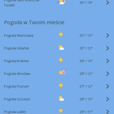
Pogoda Sant Vicenç de
35°
/
19°
Torelló
Pogoda w Twoim mieście
25°
/
Pogoda Warszawa
13°
23°
/
Pogoda Gdańsk
12°
26°
/
Pogoda Kraków
13°
28°
/
Pogoda Wrocław
12°
27°
/
Pogoda Poznań
12°
28°
/
Pogoda Szczecin
13°
24°
/
Pogoda Lublin
11°