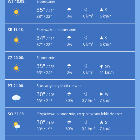
WT 18.08.
Słonecznie
35°
S
/
21°
0%
0 l/m²
6 km/h
38° / 22°
ŚR 19.08.
Przeważnie słonecznie
34°
S
/
21°
0%
0 l/m²
6 km/h
37° / 22°
CZ 20.08.
Słonecznie
35°
SW
/
23°
0%
0 l/m²
11 km/h
39° / 24°
PT 21.08.
Sporadyczny lekki deszcz
30°
W
/
20°
70%
0,7 l/m²
7 km/h
33° / 21°
SO 22.08.
Częściowo słonecznie, rozproszony lekki deszcz
30°
S
/
18°
80%
0,1 l/m²
7 km/h
33° / 19°