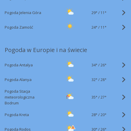
29°
/
Pogoda Jelenia Góra
11°
24°
/
Pogoda Zamość
11°
Pogoda w Europie i na świecie
34°
/
Pogoda Antalya
26°
32°
/
Pogoda Alanya
28°
Pogoda Stacja
35°
/
meteorologiczna
27°
Bodrum
28°
/
Pogoda Kreta
20°
30°
/
Pogoda Rodos
26°