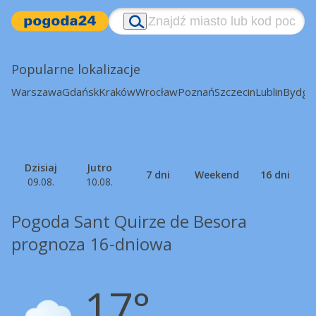
Popularne lokalizacje
Warszawa
Gdańsk
Kraków
Wrocław
Poznań
Szczecin
Lublin
Bydgo
Dzisiaj
Jutro
7 dni
Weekend
16 dni
09.08.
10.08.
Pogoda Sant Quirze de Besora
prognoza 16-dniowa
17°