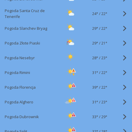
Pogoda Santa Cruz de
24°
/
22°
Tenerife
29°
/
Pogoda Slanchev Bryag
22°
29°
/
Pogoda Złote Piaski
21°
28°
/
Pogoda Nesebyr
23°
31°
/
Pogoda Rimini
22°
39°
/
Pogoda Florencja
22°
31°
/
Pogoda Alghero
23°
33°
/
Pogoda Dubrownik
29°
32°
/
Pogoda Split
28°