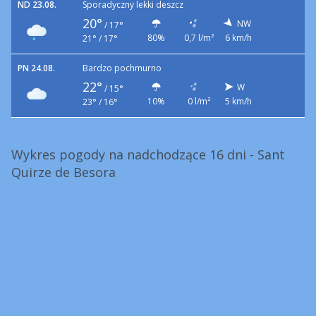
ND 23.08.
Sporadyczny lekki deszcz
20°
NW
/
17°
80%
0,7 l/m²
6 km/h
21° / 17°
PN 24.08.
Bardzo pochmurno
22°
W
/
15°
10%
0 l/m²
5 km/h
23° / 16°
Wykres pogody na nadchodzące 16 dni - Sant
Quirze de Besora