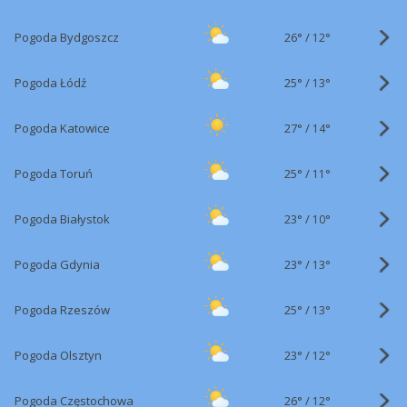
26°
/
Pogoda Bydgoszcz
12°
25°
/
Pogoda Łódź
13°
27°
/
Pogoda Katowice
14°
25°
/
Pogoda Toruń
11°
23°
/
Pogoda Białystok
10°
23°
/
Pogoda Gdynia
13°
25°
/
Pogoda Rzeszów
13°
23°
/
Pogoda Olsztyn
12°
26°
/
Pogoda Częstochowa
12°