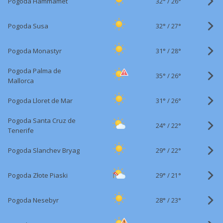
32°
/
Pogoda Hammamet
26°
32°
/
Pogoda Susa
27°
31°
/
Pogoda Monastyr
28°
Pogoda Palma de
35°
/
26°
Mallorca
31°
/
Pogoda Lloret de Mar
26°
Pogoda Santa Cruz de
24°
/
22°
Tenerife
29°
/
Pogoda Slanchev Bryag
22°
29°
/
Pogoda Złote Piaski
21°
28°
/
Pogoda Nesebyr
23°