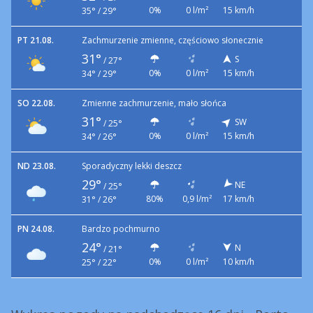
0%
0 l/m²
15 km/h
35° / 29°
PT 21.08.
Zachmurzenie zmienne, częściowo słonecznie
31°
S
/
27°
0%
0 l/m²
15 km/h
34° / 29°
SO 22.08.
Zmienne zachmurzenie, mało słońca
31°
SW
/
25°
0%
0 l/m²
15 km/h
34° / 26°
ND 23.08.
Sporadyczny lekki deszcz
29°
NE
/
25°
80%
0,9 l/m²
17 km/h
31° / 26°
PN 24.08.
Bardzo pochmurno
24°
N
/
21°
0%
0 l/m²
10 km/h
25° / 22°