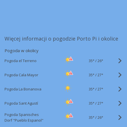
Więcej informacji o pogodzie Porto Pi i okolice
Pogoda w okolicy
35°
/
Pogoda el Terreno
26°
35°
/
Pogoda Cala Mayor
27°
35°
/
Pogoda La Bonanova
27°
35°
/
Pogoda Sant Agustí
27°
Pogoda Spanisches
35°
/
26°
Dorf "Pueblo Espanol"