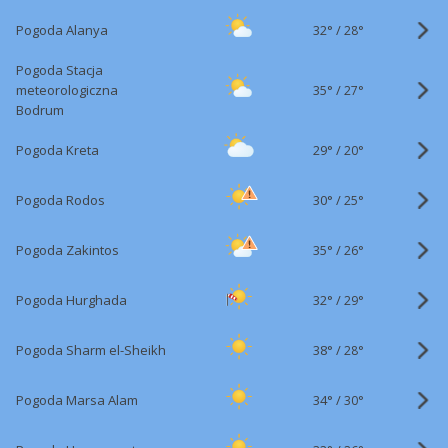
32°
/
Pogoda Alanya
28°
Pogoda Stacja
35°
/
meteorologiczna
27°
Bodrum
29°
/
Pogoda Kreta
20°
30°
/
Pogoda Rodos
25°
35°
/
Pogoda Zakintos
26°
32°
/
Pogoda Hurghada
29°
38°
/
Pogoda Sharm el-Sheikh
28°
34°
/
Pogoda Marsa Alam
30°