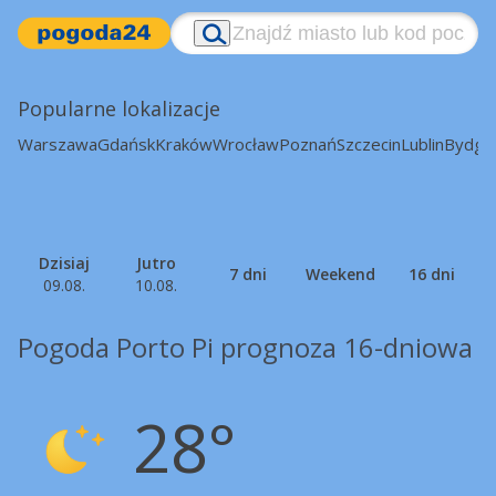
Popularne lokalizacje
Warszawa
Gdańsk
Kraków
Wrocław
Poznań
Szczecin
Lublin
Bydgo
Dzisiaj
Jutro
7 dni
Weekend
16 dni
09.08.
10.08.
Pogoda Porto Pi prognoza 16-dniowa
28°