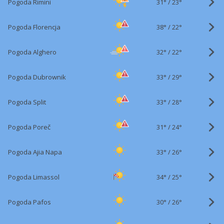
31°
/
Pogoda Rimini
23°
38°
/
Pogoda Florencja
22°
32°
/
Pogoda Alghero
22°
33°
/
Pogoda Dubrownik
29°
33°
/
Pogoda Split
28°
31°
/
Pogoda Poreč
24°
33°
/
Pogoda Ajia Napa
26°
34°
/
Pogoda Limassol
25°
30°
/
Pogoda Pafos
26°