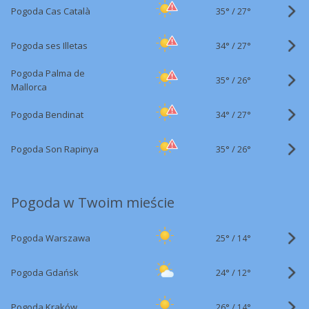
35°
/
Pogoda Cas Català
27°
34°
/
Pogoda ses Illetas
27°
Pogoda Palma de
35°
/
26°
Mallorca
34°
/
Pogoda Bendinat
27°
35°
/
Pogoda Son Rapinya
26°
Pogoda w Twoim mieście
25°
/
Pogoda Warszawa
14°
24°
/
Pogoda Gdańsk
12°
26°
/
Pogoda Kraków
14°