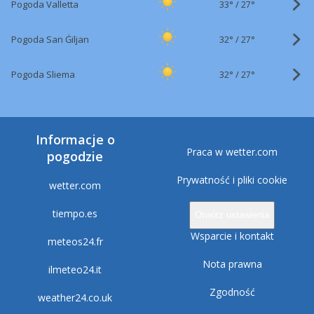
33°
/
Pogoda Valletta
27°
32°
/
Pogoda San Ġiljan
27°
32°
/
Pogoda Sliema
27°
Informacje o
Praca w wetter.com
pogodzie
Prywatność i pliki cookie
wetter.com
tiempo.es
Otwórz ustawienia
Wsparcie i kontakt
meteos24.fr
Nota prawna
ilmeteo24.it
Zgodność
weather24.co.uk