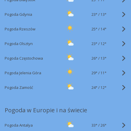
23°
/
Pogoda Gdynia
13°
25°
/
Pogoda Rzeszów
14°
23°
/
Pogoda Olsztyn
12°
26°
/
Pogoda Częstochowa
13°
29°
/
Pogoda Jelenia Góra
11°
24°
/
Pogoda Zamość
12°
Pogoda w Europie i na świecie
33°
/
Pogoda Antalya
26°