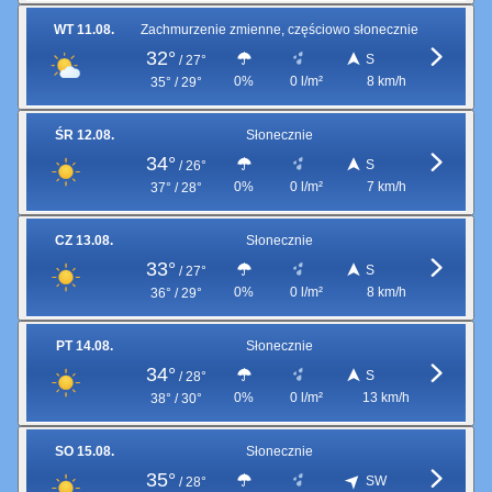
WT 11.08.
Zachmurzenie zmienne, częściowo słonecznie
32°
S
/
27°
0%
0 l/m²
8 km/h
35° / 29°
ŚR 12.08.
Słonecznie
34°
S
/
26°
0%
0 l/m²
7 km/h
37° / 28°
CZ 13.08.
Słonecznie
33°
S
/
27°
0%
0 l/m²
8 km/h
36° / 29°
PT 14.08.
Słonecznie
34°
S
/
28°
0%
0 l/m²
13 km/h
38° / 30°
SO 15.08.
Słonecznie
35°
SW
/
28°