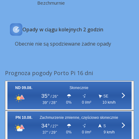
Bezchmurnie
Opady w ciągu kolejnych 2 godzin
Obecnie nie są spodziewane żadne opady
Prognoza pogody Porto Pi 16 dni
ND 09.08.
Słonecznie
35°
SE
/
26°
0%
0 l/m²
10 km/h
39° / 28°
PN 10.08.
Zachmurzenie zmienne, częściowo słonecznie
34°
S
/
27°
0%
0 l/m²
9 km/h
37° / 29°