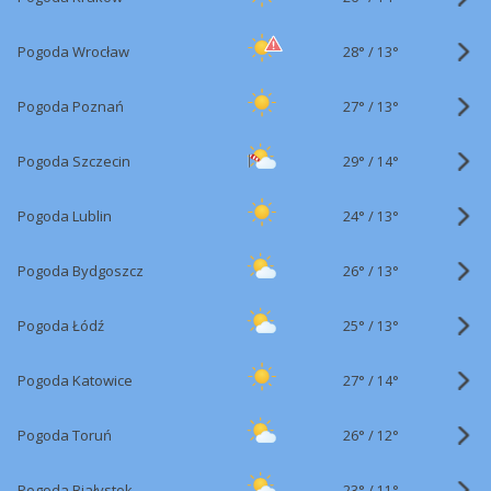
28°
/
Pogoda Wrocław
13°
27°
/
Pogoda Poznań
13°
29°
/
Pogoda Szczecin
14°
24°
/
Pogoda Lublin
13°
26°
/
Pogoda Bydgoszcz
13°
25°
/
Pogoda Łódź
13°
27°
/
Pogoda Katowice
14°
26°
/
Pogoda Toruń
12°
23°
/
Pogoda Białystok
11°