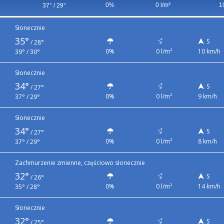
0%
0 l/m²
1
37° / 29°
Słonecznie
35°
S
/
28°
0%
0 l/m²
10 km/h
39° / 30°
Słonecznie
34°
S
/
27°
0%
0 l/m²
9 km/h
37° / 29°
Słonecznie
34°
S
/
27°
0%
0 l/m²
8 km/h
37° / 29°
Zachmurzenie zmienne, częściowo słonecznie
32°
S
/
26°
0%
0 l/m²
14 km/h
35° / 28°
Słonecznie
32°
S
/
25°