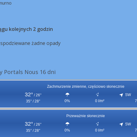
murno
ągu kolejnych 2 godzin
ą spodziewane żadne opady
 Portals Nous 16 dni
Zachmurzenie zmienne, częściowo słonecznie
32°
SW
/
26°
0%
0 l/m²
7
35° / 28°
Przeważnie słonecznie
32°
SW
/
26°
0%
0 l/m²
7
35° / 28°