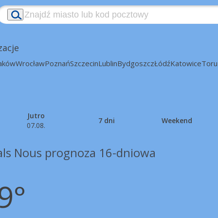
zacje
aków
Wrocław
Poznań
Szczecin
Lublin
Bydgoszcz
Łódź
Katowice
Toru
Jutro
7 dni
Weekend
07.08.
als Nous prognoza 16-dniowa
9°