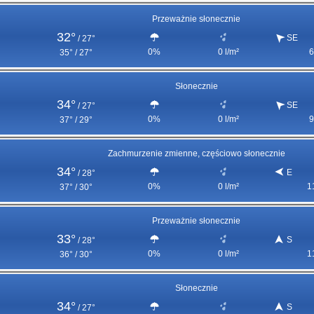
Przeważnie słonecznie
32°
SE
/
27°
0%
0 l/m²
6
35° / 27°
Słonecznie
34°
SE
/
27°
0%
0 l/m²
9
37° / 29°
Zachmurzenie zmienne, częściowo słonecznie
34°
E
/
28°
0%
0 l/m²
1
37° / 30°
Przeważnie słonecznie
33°
S
/
28°
0%
0 l/m²
1
36° / 30°
Słonecznie
34°
S
/
27°