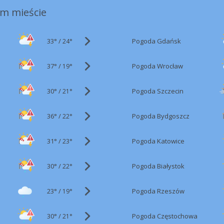
m mieście
33°
/
Pogoda Gdańsk
24°
37°
/
Pogoda Wrocław
19°
30°
/
Pogoda Szczecin
21°
36°
/
Pogoda Bydgoszcz
22°
31°
/
Pogoda Katowice
23°
30°
/
Pogoda Białystok
22°
23°
/
Pogoda Rzeszów
19°
30°
/
Pogoda Częstochowa
21°