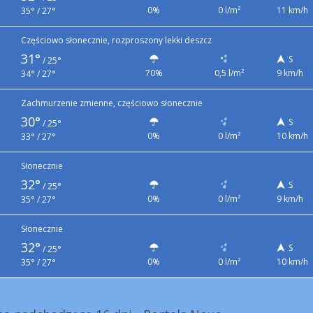
0%
0 l/m²
11 km/h
35° / 27°
Częściowo słonecznie, rozproszony lekki deszcz
31°
S
/
25°
70%
0,5 l/m²
9 km/h
34° / 27°
Zachmurzenie zmienne, częściowo słonecznie
30°
S
/
25°
0%
0 l/m²
10 km/h
33° / 27°
Słonecznie
32°
S
/
25°
0%
0 l/m²
9 km/h
35° / 27°
Słonecznie
32°
S
/
25°
0%
0 l/m²
10 km/h
35° / 27°