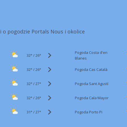
i o pogodzie Portals Nous i okolice
Pogoda Costa d'en
32°
/
26°
Blanes
32°
/
Pogoda Cas Català
26°
32°
/
Pogoda Sant Agustí
27°
32°
/
Pogoda Cala Mayor
26°
31°
/
Pogoda Porto Pi
27°