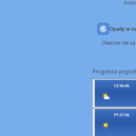
Poch
Opady w ci
Obecnie nie s
Prognoza pogody
CZ 06.08.
PT 07.08.