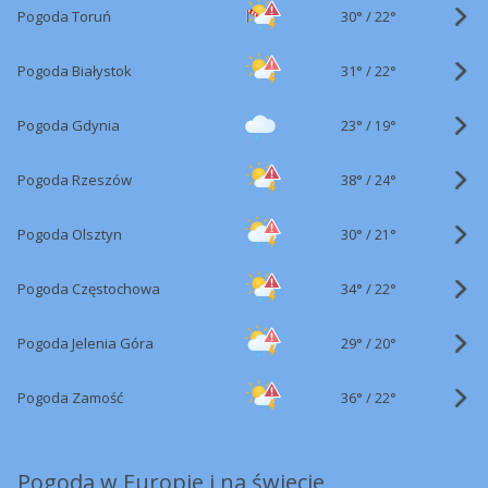
30°
/
Pogoda Toruń
22°
31°
/
Pogoda Białystok
22°
23°
/
Pogoda Gdynia
19°
38°
/
Pogoda Rzeszów
24°
30°
/
Pogoda Olsztyn
21°
34°
/
Pogoda Częstochowa
22°
29°
/
Pogoda Jelenia Góra
20°
36°
/
Pogoda Zamość
22°
Pogoda w Europie i na świecie