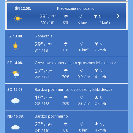
ŚR 12.08.
Przeważnie słonecznie
28°
N
/
17°
0%
0 l/m²
7 km/h
30° / 18°
CZ 13.08.
Słonecznie
29°
N
/
17°
0%
0 l/m²
7 km/h
31° / 18°
PT 14.08.
Częściowo słonecznie, rozproszony lekki deszcz
27°
N
/
17°
70%
0,9 l/m²
4 km/h
29° / 17°
SO 15.08.
Bardzo pochmurno, rozproszony lekki deszcz
19°
S
/
17°
70%
0,3 l/m²
2 km/h
20° / 18°
ND 16.08.
Bardzo pochmurno
23°
NE
/
16°
0%
0 l/m²
4 km/h
24° / 16°