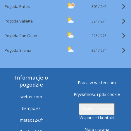
30°
/
Pogoda Pafos
24°
32°
/
Pogoda Valletta
27°
32°
/
Pogoda San Ġiljan
27°
32°
/
Pogoda Sliema
27°
Informacje o
Praca w wetter.com
pogodzie
Prywatność i pliki cookie
wetter.com
tiempo.es
Otwórz ustawienia
Wsparcie i kontakt
meteos24.fr
Nota prawna