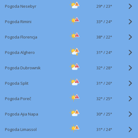
29°
/
Pogoda Nesebyr
23°
33°
/
Pogoda Rimini
24°
38°
/
Pogoda Florencja
22°
31°
/
Pogoda Alghero
24°
32°
/
Pogoda Dubrownik
28°
31°
/
Pogoda Split
26°
32°
/
Pogoda Poreč
25°
30°
/
Pogoda Ajia Napa
25°
31°
/
Pogoda Limassol
24°