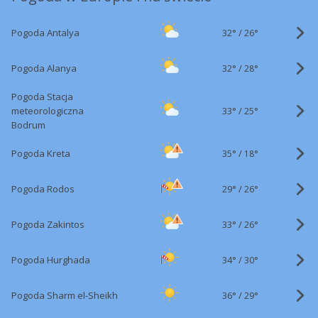
32°
/
Pogoda Antalya
26°
32°
/
Pogoda Alanya
28°
Pogoda Stacja
33°
/
meteorologiczna
25°
Bodrum
35°
/
Pogoda Kreta
18°
29°
/
Pogoda Rodos
26°
33°
/
Pogoda Zakintos
26°
34°
/
Pogoda Hurghada
30°
36°
/
Pogoda Sharm el-Sheikh
29°