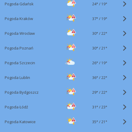
24°
/
Pogoda Gdańsk
19°
37°
/
Pogoda Kraków
19°
30°
/
Pogoda Wrocław
22°
30°
/
Pogoda Poznań
21°
26°
/
Pogoda Szczecin
19°
36°
/
Pogoda Lublin
22°
29°
/
Pogoda Bydgoszcz
22°
31°
/
Pogoda Łódź
23°
35°
/
Pogoda Katowice
21°