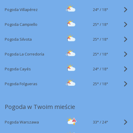
24°
/
Pogoda Villapérez
18°
25°
/
Pogoda Campiello
18°
25°
/
Pogoda Silvota
18°
25°
/
Pogoda La Corredoría
18°
24°
/
Pogoda Cayés
18°
25°
/
Pogoda Folgueras
18°
Pogoda w Twoim mieście
33°
/
Pogoda Warszawa
24°