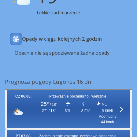
Lekkie zachmurzenie
Opady w ciągu kolejnych 2 godzin
Obecnie nie są spodziewane żadne opady
Prognoza pogody Lugones 16 dni
CZ 06.08.
Przeważnie pochmurno i wietrznie
25°
NE
/
18°
0%
0 l/m²
9 km/h
27° / 18°
Podmuchy
44 km/h
PT 07.08.
Zachmurzenie zmienne, częściowo słonecznie