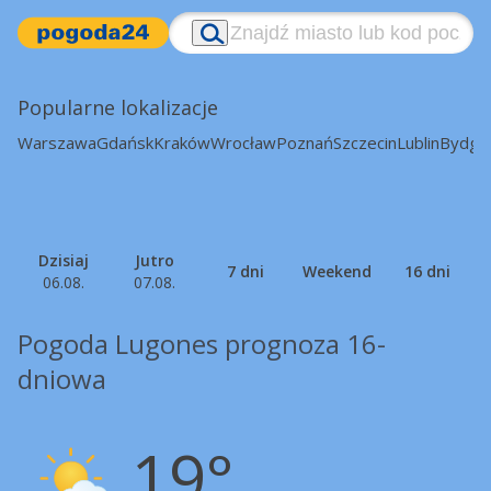
Popularne lokalizacje
Warszawa
Gdańsk
Kraków
Wrocław
Poznań
Szczecin
Lublin
Bydgo
Dzisiaj
Jutro
7 dni
Weekend
16 dni
06.08.
07.08.
Pogoda Lugones prognoza 16-
dniowa
19°