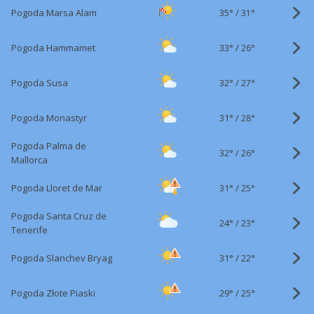
35°
/
Pogoda Marsa Alam
31°
33°
/
Pogoda Hammamet
26°
32°
/
Pogoda Susa
27°
31°
/
Pogoda Monastyr
28°
Pogoda Palma de
32°
/
26°
Mallorca
31°
/
Pogoda Lloret de Mar
25°
Pogoda Santa Cruz de
24°
/
23°
Tenerife
31°
/
Pogoda Slanchev Bryag
22°
29°
/
Pogoda Złote Piaski
25°