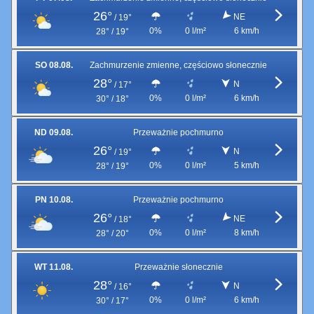
26°
NE
/
19°
0%
0 l/m²
6 km/h
28° / 19°
SO 08.08.
Zachmurzenie zmienne, częściowo słonecznie
28°
N
/
17°
0%
0 l/m²
6 km/h
30° / 18°
ND 09.08.
Przeważnie pochmurno
26°
N
/
19°
0%
0 l/m²
5 km/h
28° / 19°
PN 10.08.
Przeważnie pochmurno
26°
NE
/
18°
0%
0 l/m²
8 km/h
28° / 20°
WT 11.08.
Przeważnie słonecznie
28°
N
/
16°
0%
0 l/m²
6 km/h
30° / 17°