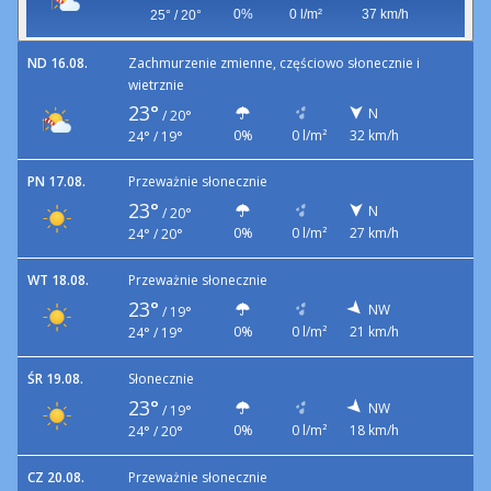
0%
0 l/m²
37 km/h
25° / 20°
ND 16.08.
Zachmurzenie zmienne, częściowo słonecznie i
wietrznie
23°
N
/
20°
0%
0 l/m²
32 km/h
24° / 19°
PN 17.08.
Przeważnie słonecznie
23°
N
/
20°
0%
0 l/m²
27 km/h
24° / 20°
WT 18.08.
Przeważnie słonecznie
23°
NW
/
19°
0%
0 l/m²
21 km/h
24° / 19°
ŚR 19.08.
Słonecznie
23°
NW
/
19°
0%
0 l/m²
18 km/h
24° / 20°
CZ 20.08.
Przeważnie słonecznie