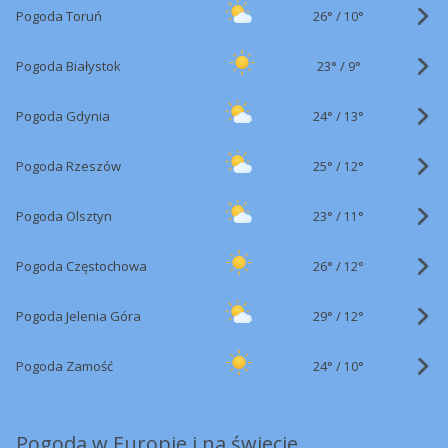
26°
/
Pogoda Toruń
10°
23°
/
Pogoda Białystok
9°
24°
/
Pogoda Gdynia
13°
25°
/
Pogoda Rzeszów
12°
23°
/
Pogoda Olsztyn
11°
26°
/
Pogoda Częstochowa
12°
29°
/
Pogoda Jelenia Góra
12°
24°
/
Pogoda Zamość
10°
Pogoda w Europie i na świecie