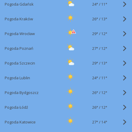
24°
/
Pogoda Gdańsk
11°
26°
/
Pogoda Kraków
13°
29°
/
Pogoda Wrocław
12°
27°
/
Pogoda Poznań
12°
29°
/
Pogoda Szczecin
13°
24°
/
Pogoda Lublin
11°
26°
/
Pogoda Bydgoszcz
12°
26°
/
Pogoda Łódź
12°
27°
/
Pogoda Katowice
14°