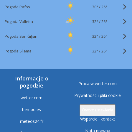
30°
/
Pogoda Pafos
26°
32°
/
Pogoda Valletta
26°
32°
/
Pogoda San Ġiljan
26°
32°
/
Pogoda Sliema
26°
Informacje o
Praca w wetter.com
pogodzie
Prywatność i pliki cookie
wetter.com
tiempo.es
Otwórz ustawienia
Wsparcie i kontakt
meteos24.fr
Nota prawna