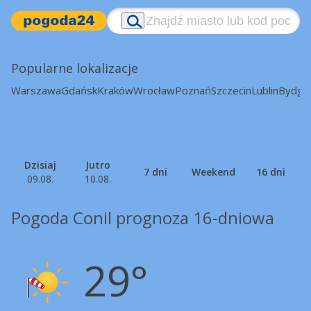
Popularne lokalizacje
Warszawa
Gdańsk
Kraków
Wrocław
Poznań
Szczecin
Lublin
Bydgo
Dzisiaj
Jutro
7 dni
Weekend
16 dni
09.08.
10.08.
Pogoda Conil prognoza 16-dniowa
29°