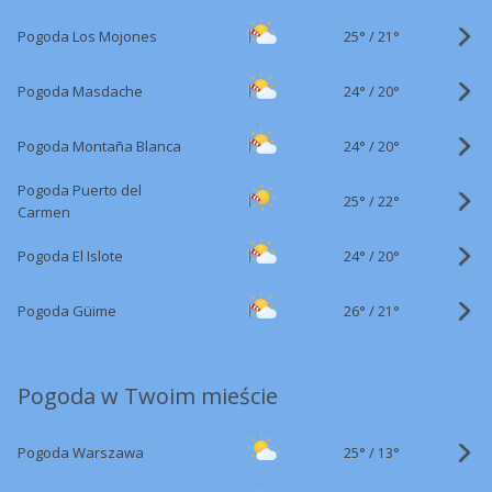
25°
/
Pogoda Los Mojones
21°
24°
/
Pogoda Masdache
20°
24°
/
Pogoda Montaña Blanca
20°
Pogoda Puerto del
25°
/
22°
Carmen
24°
/
Pogoda El Islote
20°
26°
/
Pogoda Güime
21°
Pogoda w Twoim mieście
25°
/
Pogoda Warszawa
13°