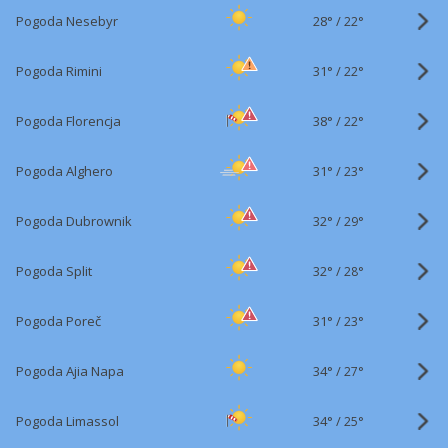
28°
/
Pogoda Nesebyr
22°
31°
/
Pogoda Rimini
22°
38°
/
Pogoda Florencja
22°
31°
/
Pogoda Alghero
23°
32°
/
Pogoda Dubrownik
29°
32°
/
Pogoda Split
28°
31°
/
Pogoda Poreč
23°
34°
/
Pogoda Ajia Napa
27°
34°
/
Pogoda Limassol
25°