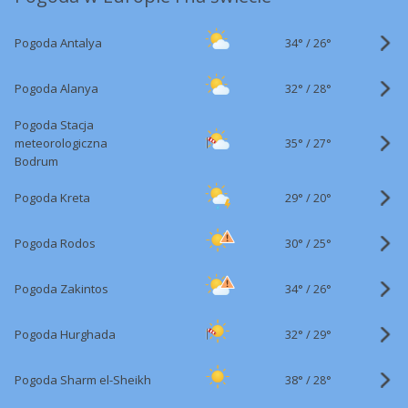
34°
/
Pogoda Antalya
26°
32°
/
Pogoda Alanya
28°
Pogoda Stacja
35°
/
meteorologiczna
27°
Bodrum
29°
/
Pogoda Kreta
20°
30°
/
Pogoda Rodos
25°
34°
/
Pogoda Zakintos
26°
32°
/
Pogoda Hurghada
29°
38°
/
Pogoda Sharm el-Sheikh
28°