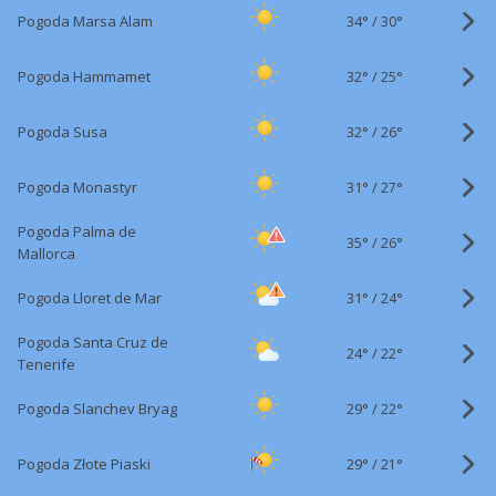
34°
/
Pogoda Marsa Alam
30°
32°
/
Pogoda Hammamet
25°
32°
/
Pogoda Susa
26°
31°
/
Pogoda Monastyr
27°
Pogoda Palma de
35°
/
26°
Mallorca
31°
/
Pogoda Lloret de Mar
24°
Pogoda Santa Cruz de
24°
/
22°
Tenerife
29°
/
Pogoda Slanchev Bryag
22°
29°
/
Pogoda Złote Piaski
21°