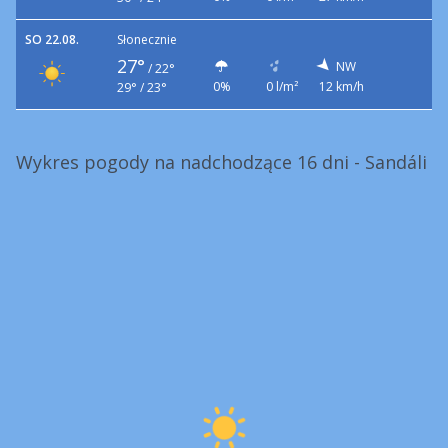
SO 22.08.
Słonecznie
27°
NW
/
22°
0%
0 l/m²
12 km/h
29° / 23°
Wykres pogody na nadchodzące 16 dni - Sandáli