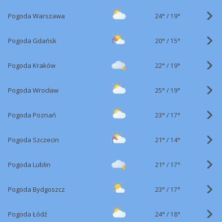
24°
/
Pogoda Warszawa
19°
20°
/
Pogoda Gdańsk
15°
22°
/
Pogoda Kraków
19°
25°
/
Pogoda Wrocław
19°
23°
/
Pogoda Poznań
17°
21°
/
Pogoda Szczecin
14°
21°
/
Pogoda Lublin
17°
23°
/
Pogoda Bydgoszcz
17°
24°
/
Pogoda Łódź
18°