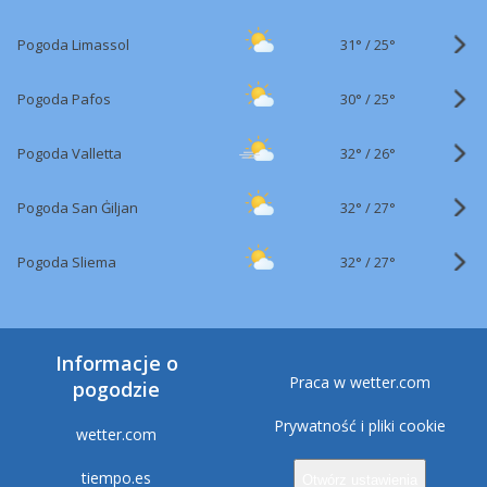
31°
/
Pogoda Limassol
25°
30°
/
Pogoda Pafos
25°
32°
/
Pogoda Valletta
26°
32°
/
Pogoda San Ġiljan
27°
32°
/
Pogoda Sliema
27°
Informacje o
Praca w wetter.com
pogodzie
Prywatność i pliki cookie
wetter.com
tiempo.es
Otwórz ustawienia