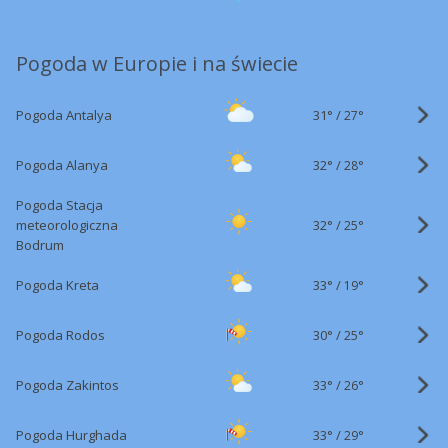
Pogoda w Europie i na świecie
31°
/
Pogoda Antalya
27°
32°
/
Pogoda Alanya
28°
Pogoda Stacja
32°
/
meteorologiczna
25°
Bodrum
33°
/
Pogoda Kreta
19°
30°
/
Pogoda Rodos
25°
33°
/
Pogoda Zakintos
26°
33°
/
Pogoda Hurghada
29°