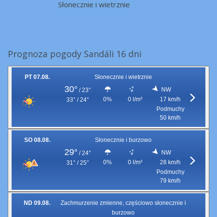
Słonecznie i wietrznie
Prognoza pogody Sandáli 16 dni
PT 07.08.
Słonecznie i wietrznie
30°
NW
/
23°
0%
0 l/m²
17 km/h
33° / 24°
Podmuchy
50 km/h
SO 08.08.
Słonecznie i burzowo
29°
NW
/
24°
0%
0 l/m²
28 km/h
31° / 25°
Podmuchy
79 km/h
ND 09.08.
Zachmurzenie zmienne, częściowo słonecznie i
burzowo