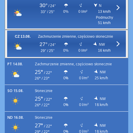
30°
N
/
24°
0%
0 l/m²
13 km/h
33° / 25°
Podmuchy
51 km/h
CZ 13.08.
Zachmurzenie zmienne, częściowo słonecznie
27°
NW
/
24°
0%
0 l/m²
16 km/h
29° / 25°
PT 14.08.
Zachmurzenie zmienne, częściowo słonecznie
25°
NW
/
22°
0%
0 l/m²
25 km/h
26° / 23°
SO 15.08.
Słonecznie
25°
NW
/
22°
0%
0 l/m²
18 km/h
26° / 22°
ND 16.08.
Słonecznie
27°
NW
/
22°
0%
0 l/m²
18 km/h
29° / 22°