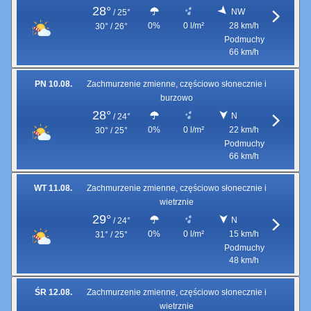
28°
NW
/
25°
0%
0 l/m²
28 km/h
30° / 26°
Podmuchy
66 km/h
PN 10.08.
Zachmurzenie zmienne, częściowo słonecznie i
burzowo
28°
N
/
24°
0%
0 l/m²
22 km/h
30° / 25°
Podmuchy
66 km/h
WT 11.08.
Zachmurzenie zmienne, częściowo słonecznie i
wietrznie
29°
N
/
24°
0%
0 l/m²
15 km/h
31° / 25°
Podmuchy
48 km/h
ŚR 12.08.
Zachmurzenie zmienne, częściowo słonecznie i
wietrznie