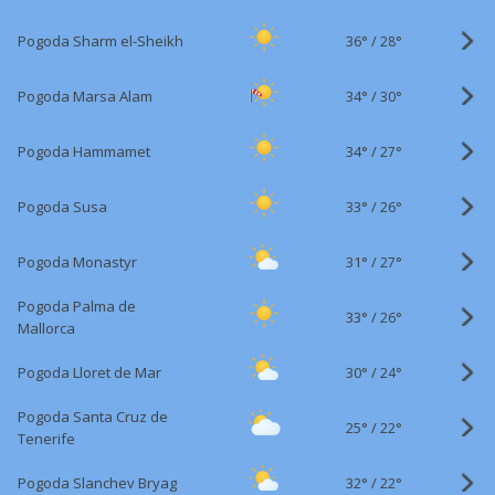
36°
/
Pogoda Sharm el-Sheikh
28°
34°
/
Pogoda Marsa Alam
30°
34°
/
Pogoda Hammamet
27°
33°
/
Pogoda Susa
26°
31°
/
Pogoda Monastyr
27°
Pogoda Palma de
33°
/
26°
Mallorca
30°
/
Pogoda Lloret de Mar
24°
Pogoda Santa Cruz de
25°
/
22°
Tenerife
32°
/
Pogoda Slanchev Bryag
22°