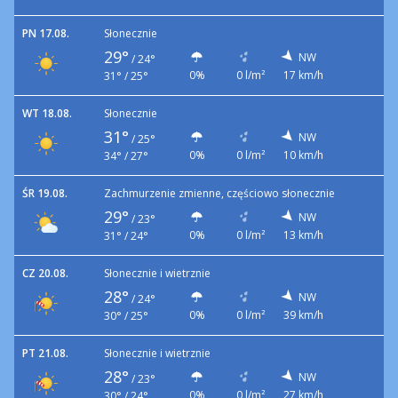
PN 17.08.
Słonecznie
29°
NW
/
24°
0%
0 l/m²
17 km/h
31° / 25°
WT 18.08.
Słonecznie
31°
NW
/
25°
0%
0 l/m²
10 km/h
34° / 27°
ŚR 19.08.
Zachmurzenie zmienne, częściowo słonecznie
29°
NW
/
23°
0%
0 l/m²
13 km/h
31° / 24°
CZ 20.08.
Słonecznie i wietrznie
28°
NW
/
24°
0%
0 l/m²
39 km/h
30° / 25°
PT 21.08.
Słonecznie i wietrznie
28°
NW
/
23°
0%
0 l/m²
27 km/h
30° / 24°