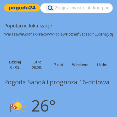
Popularne lokalizacje
Warszawa
Gdańsk
Kraków
Wrocław
Poznań
Szczecin
Lublin
Bydgo
Dzisiaj
Jutro
7 dni
Weekend
16 dni
07.08.
08.08.
Pogoda Sandáli prognoza 16-dniowa
26°