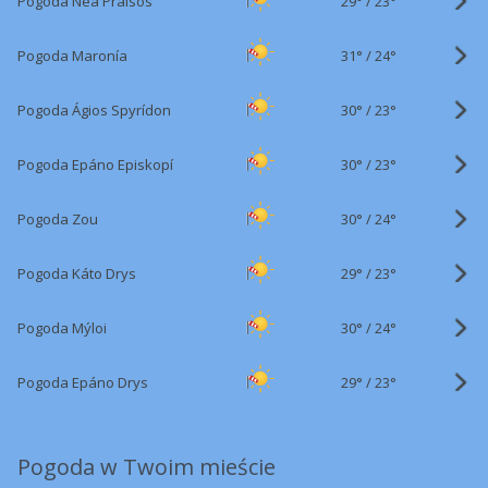
29°
/
Pogoda Néa Praisós
23°
31°
/
Pogoda Maronía
24°
30°
/
Pogoda Ágios Spyrídon
23°
30°
/
Pogoda Epáno Episkopí
23°
30°
/
Pogoda Zou
24°
29°
/
Pogoda Káto Drys
23°
30°
/
Pogoda Mýloi
24°
29°
/
Pogoda Epáno Drys
23°
Pogoda w Twoim mieście