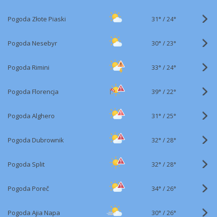
31°
/
Pogoda Złote Piaski
24°
30°
/
Pogoda Nesebyr
23°
33°
/
Pogoda Rimini
24°
39°
/
Pogoda Florencja
22°
31°
/
Pogoda Alghero
25°
32°
/
Pogoda Dubrownik
28°
32°
/
Pogoda Split
28°
34°
/
Pogoda Poreč
26°
30°
/
Pogoda Ajia Napa
26°