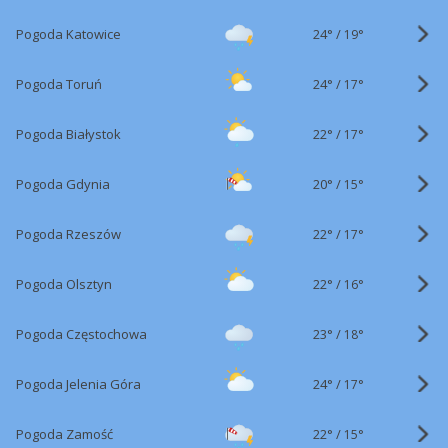
24°
/
Pogoda Katowice
19°
24°
/
Pogoda Toruń
17°
22°
/
Pogoda Białystok
17°
20°
/
Pogoda Gdynia
15°
22°
/
Pogoda Rzeszów
17°
22°
/
Pogoda Olsztyn
16°
23°
/
Pogoda Częstochowa
18°
24°
/
Pogoda Jelenia Góra
17°
22°
/
Pogoda Zamość
15°