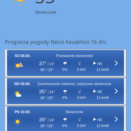
Słonecznie
Prognoza pogody Néon Kavaklíon 16 dni
SO 08.08.
Przeważnie słonecznie
37°
NE
/
23°
0%
0 l/m²
11 km/h
39° / 25°
ND 09.08.
Zachmurzenie zmienne, częściowo słonecznie
35°
NE
/
24°
0%
0 l/m²
12 km/h
39° / 25°
PN 10.08.
Słonecznie
35°
NE
/
24°
0%
0 l/m²
12 km/h
39° / 26°