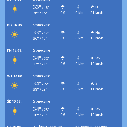
33°
NE
/
18°
0%
0 l/m²
21 km/h
36° / 18°
ND 16.08.
Słonecznie
33°
NE
/
17°
0%
0 l/m²
10 km/h
36° / 17°
PN 17.08.
Słonecznie
34°
SW
/
20°
0%
0 l/m²
10 km/h
37° / 21°
WT 18.08.
Słonecznie
34°
S
/
22°
0%
0 l/m²
11 km/h
38° / 23°
ŚR 19.08.
Słonecznie
34°
SW
/
23°
0%
0 l/m²
10 km/h
38° / 25°
CZ 20.08.
Zachmurzenie zmienne, częściowo słonecznie