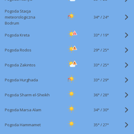
Pogoda Stacja
34°
/
meteorologiczna
24°
Bodrum
33°
/
Pogoda Kreta
19°
29°
/
Pogoda Rodos
25°
33°
/
Pogoda Zakintos
25°
33°
/
Pogoda Hurghada
29°
36°
/
Pogoda Sharm el-Sheikh
28°
34°
/
Pogoda Marsa Alam
30°
35°
/
Pogoda Hammamet
27°