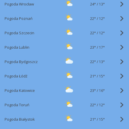
24°
/
Pogoda Wrocław
13°
22°
/
Pogoda Poznań
12°
22°
/
Pogoda Szczecin
12°
23°
/
Pogoda Lublin
17°
22°
/
Pogoda Bydgoszcz
13°
21°
/
Pogoda Łódź
15°
23°
/
Pogoda Katowice
16°
22°
/
Pogoda Toruń
12°
21°
/
Pogoda Białystok
15°