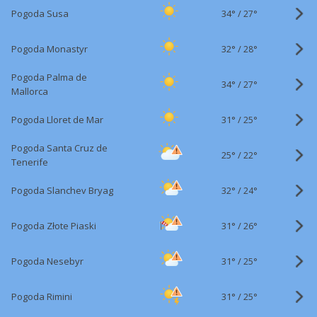
34°
/
Pogoda Susa
27°
32°
/
Pogoda Monastyr
28°
Pogoda Palma de
34°
/
27°
Mallorca
31°
/
Pogoda Lloret de Mar
25°
Pogoda Santa Cruz de
25°
/
22°
Tenerife
32°
/
Pogoda Slanchev Bryag
24°
31°
/
Pogoda Złote Piaski
26°
31°
/
Pogoda Nesebyr
25°
31°
/
Pogoda Rimini
25°