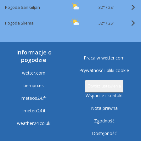
32°
/
Pogoda San Ġiljan
28°
32°
/
Pogoda Sliema
28°
Informacje o
Praca w wetter.com
pogodzie
Prywatność i pliki cookie
wetter.com
tiempo.es
Otwórz ustawienia
Wsparcie i kontakt
meteos24.fr
Nota prawna
ilmeteo24.it
Zgodność
weather24.co.uk
Dostępność