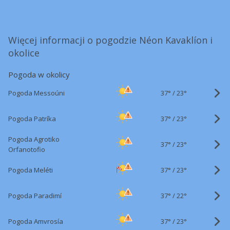
Więcej informacji o pogodzie Néon Kavaklíon i
okolice
Pogoda w okolicy
37°
/
Pogoda Messoúni
23°
37°
/
Pogoda Patríka
23°
Pogoda Agrotiko
37°
/
23°
Orfanotofio
37°
/
Pogoda Meléti
23°
37°
/
Pogoda Paradimí
22°
37°
/
Pogoda Amvrosía
23°