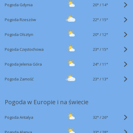
20°
/
Pogoda Gdynia
14°
22°
/
Pogoda Rzeszów
15°
20°
/
Pogoda Olsztyn
12°
23°
/
Pogoda Częstochowa
15°
24°
/
Pogoda Jelenia Góra
11°
23°
/
Pogoda Zamość
13°
Pogoda w Europie i na świecie
32°
/
Pogoda Antalya
26°
33°
/
Pogoda Alanya
28°