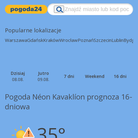
Popularne lokalizacje
Warszawa
Gdańsk
Kraków
Wrocław
Poznań
Szczecin
Lublin
Bydgo
Dzisiaj
Jutro
7 dni
Weekend
16 dni
08.08.
09.08.
Pogoda Néon Kavaklíon prognoza 16-
dniowa
35°