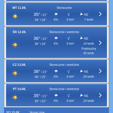
WT 11.08.
Słonecznie
35°
NE
/
22°
0%
0 l/m²
7 km/h
39° / 24°
ŚR 12.08.
Słonecznie i wietrznie
36°
NE
/
22°
0%
0 l/m²
14 km/h
38° / 24°
Podmuchy
45 km/h
CZ 13.08.
Słonecznie i wietrznie
38°
NE
/
23°
0%
0 l/m²
20 km/h
38° / 25°
PT 14.08.
Słonecznie i wietrznie
35°
NE
/
21°
0%
0 l/m²
23 km/h
39° / 22°
SO 15.08.
Słonecznie