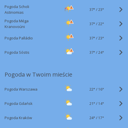
Pogoda Scholi
37°
/
23°
Astinomias
Pogoda Méga
37°
/
22°
Kranovoúni
37°
/
Pogoda Palládio
23°
37°
/
Pogoda Sóstis
24°
Pogoda w Twoim mieście
22°
/
Pogoda Warszawa
16°
21°
/
Pogoda Gdańsk
14°
24°
/
Pogoda Kraków
17°