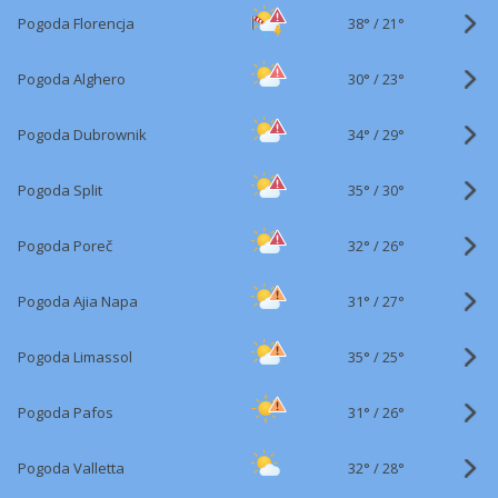
38°
/
Pogoda Florencja
21°
30°
/
Pogoda Alghero
23°
34°
/
Pogoda Dubrownik
29°
35°
/
Pogoda Split
30°
32°
/
Pogoda Poreč
26°
31°
/
Pogoda Ajia Napa
27°
35°
/
Pogoda Limassol
25°
31°
/
Pogoda Pafos
26°
32°
/
Pogoda Valletta
28°