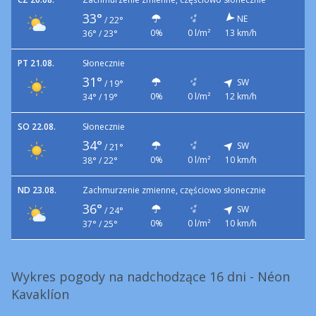
33°
NE
/
22°
0%
0 l/m²
13 km/h
36° / 23°
PT 21.08.
Słonecznie
31°
SW
/
19°
0%
0 l/m²
12 km/h
34° / 19°
SO 22.08.
Słonecznie
34°
SW
/
21°
0%
0 l/m²
10 km/h
38° / 22°
ND 23.08.
Zachmurzenie zmienne, częściowo słonecznie
36°
SW
/
24°
0%
0 l/m²
10 km/h
37° / 25°
Wykres pogody na nadchodzące 16 dni - Néon
Kavaklíon