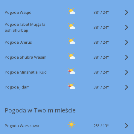
38°
/
Pogoda Wāqid
24°
Pogoda ‘Izbat Muşţafá
38°
/
24°
ash Shūrbajī
38°
/
Pogoda ‘Amrūs
24°
38°
/
Pogoda Shubrā Wasīm
24°
38°
/
Pogoda Minshāt al Kūdī
24°
38°
/
Pogoda Jidām
24°
Pogoda w Twoim mieście
25°
/
Pogoda Warszawa
13°