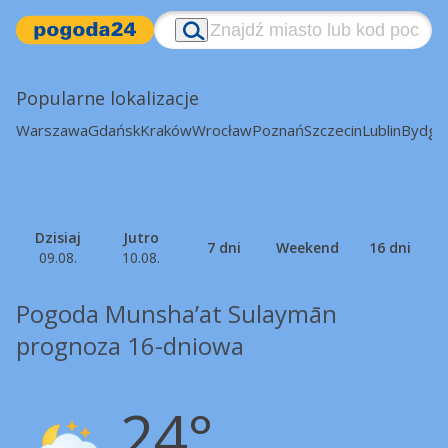
Popularne lokalizacje
Warszawa
Gdańsk
Kraków
Wrocław
Poznań
Szczecin
Lublin
Bydgo
Dzisiaj
Jutro
7 dni
Weekend
16 dni
09.08.
10.08.
Pogoda Munsha’at Sulaymān
prognoza 16-dniowa
24°