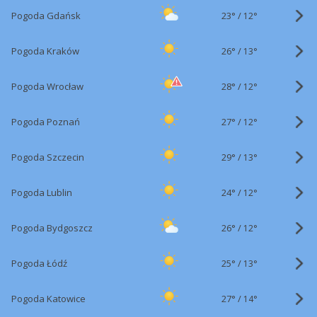
23°
/
Pogoda Gdańsk
12°
26°
/
Pogoda Kraków
13°
28°
/
Pogoda Wrocław
12°
27°
/
Pogoda Poznań
12°
29°
/
Pogoda Szczecin
13°
24°
/
Pogoda Lublin
12°
26°
/
Pogoda Bydgoszcz
12°
25°
/
Pogoda Łódź
13°
27°
/
Pogoda Katowice
14°