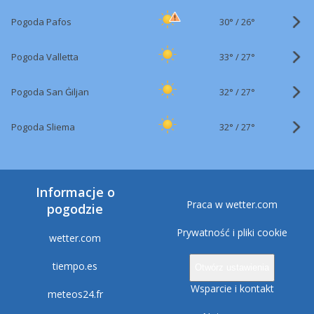
30°
/
Pogoda Pafos
26°
33°
/
Pogoda Valletta
27°
32°
/
Pogoda San Ġiljan
27°
32°
/
Pogoda Sliema
27°
Informacje o
Praca w wetter.com
pogodzie
Prywatność i pliki cookie
wetter.com
tiempo.es
Otwórz ustawienia
Wsparcie i kontakt
meteos24.fr