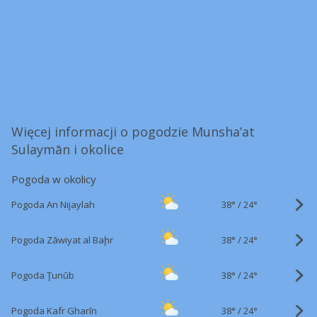
Więcej informacji o pogodzie Munsha’at
Sulaymān i okolice
Pogoda w okolicy
38°
/
Pogoda An Nijaylah
24°
38°
/
Pogoda Zāwiyat al Baḩr
24°
38°
/
Pogoda Ţunūb
24°
38°
/
Pogoda Kafr Gharīn
24°