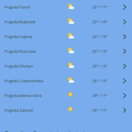
25°
/
Pogoda Toruń
11°
23°
/
Pogoda Białystok
10°
23°
/
Pogoda Gdynia
13°
25°
/
Pogoda Rzeszów
13°
23°
/
Pogoda Olsztyn
12°
26°
/
Pogoda Częstochowa
13°
29°
/
Pogoda Jelenia Góra
11°
24°
/
Pogoda Zamość
11°