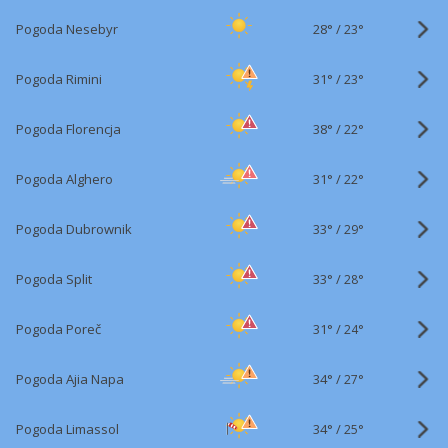
28°
/
Pogoda Nesebyr
23°
31°
/
Pogoda Rimini
23°
38°
/
Pogoda Florencja
22°
31°
/
Pogoda Alghero
22°
33°
/
Pogoda Dubrownik
29°
33°
/
Pogoda Split
28°
31°
/
Pogoda Poreč
24°
34°
/
Pogoda Ajia Napa
27°
34°
/
Pogoda Limassol
25°