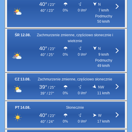
40°
N
/
23°
0%
0 l/m²
7 km/h
40° / 23°
Podmuchy
50 km/h
ŚR 12.08.
Zachmurzenie zmienne, częściowo słonecznie i
wietrznie
40°
N
/
23°
0%
0 l/m²
9 km/h
40° / 25°
Podmuchy
49 km/h
CZ 13.08.
Zachmurzenie zmienne, częściowo słonecznie
39°
NW
/
25°
0%
0 l/m²
11 km/h
39° / 27°
PT 14.08.
Słonecznie
40°
W
/
23°
0%
0 l/m²
17 km/h
40° / 24°