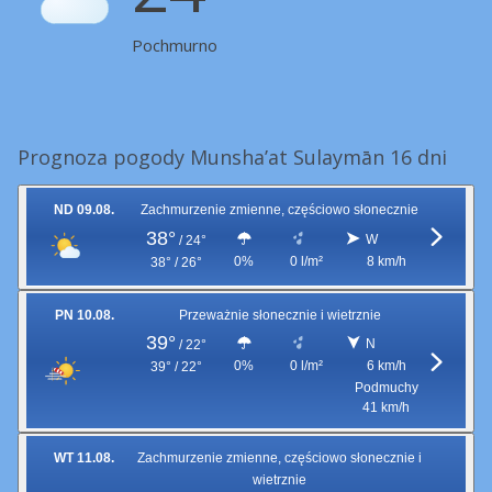
Pochmurno
Prognoza pogody Munsha’at Sulaymān 16 dni
ND 09.08.
Zachmurzenie zmienne, częściowo słonecznie
38°
W
/
24°
0%
0 l/m²
8 km/h
38° / 26°
PN 10.08.
Przeważnie słonecznie i wietrznie
39°
N
/
22°
0%
0 l/m²
6 km/h
39° / 22°
Podmuchy
41 km/h
WT 11.08.
Zachmurzenie zmienne, częściowo słonecznie i
wietrznie