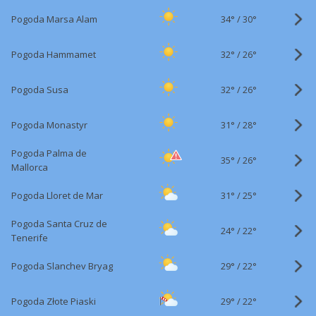
34°
/
Pogoda Marsa Alam
30°
32°
/
Pogoda Hammamet
26°
32°
/
Pogoda Susa
26°
31°
/
Pogoda Monastyr
28°
Pogoda Palma de
35°
/
26°
Mallorca
31°
/
Pogoda Lloret de Mar
25°
Pogoda Santa Cruz de
24°
/
22°
Tenerife
29°
/
Pogoda Slanchev Bryag
22°
29°
/
Pogoda Złote Piaski
22°