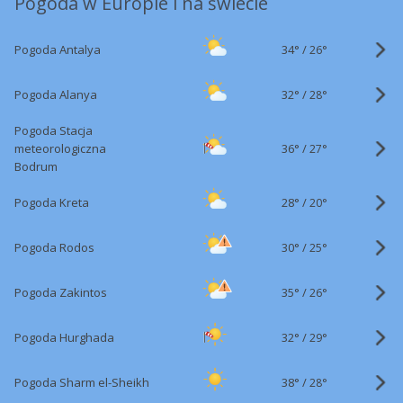
Pogoda w Europie i na świecie
34°
/
Pogoda Antalya
26°
32°
/
Pogoda Alanya
28°
Pogoda Stacja
36°
/
meteorologiczna
27°
Bodrum
28°
/
Pogoda Kreta
20°
30°
/
Pogoda Rodos
25°
35°
/
Pogoda Zakintos
26°
32°
/
Pogoda Hurghada
29°
38°
/
Pogoda Sharm el-Sheikh
28°