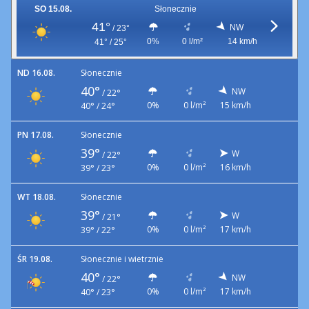
SO 15.08.
Słonecznie
41°
NW
/
23°
0%
0 l/m²
14 km/h
41° / 25°
ND 16.08.
Słonecznie
40°
NW
/
22°
0%
0 l/m²
15 km/h
40° / 24°
PN 17.08.
Słonecznie
39°
W
/
22°
0%
0 l/m²
16 km/h
39° / 23°
WT 18.08.
Słonecznie
39°
W
/
21°
0%
0 l/m²
17 km/h
39° / 22°
ŚR 19.08.
Słonecznie i wietrznie
40°
NW
/
22°
0%
0 l/m²
17 km/h
40° / 23°