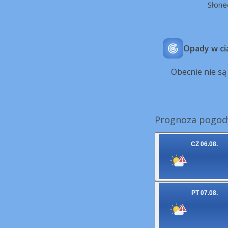
Słone
Opady w ci
Obecnie nie s
Prognoza pogod
CZ 06.08.
PT 07.08.