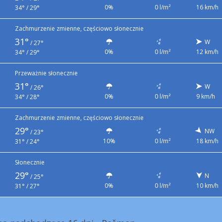
0%
0 l/m²
16 km/h
34° / 29°
Zachmurzenie zmienne, częściowo słonecznie
31°
W
/
27°
0%
0 l/m²
12 km/h
34° / 29°
Przeważnie słonecznie
31°
W
/
26°
0%
0 l/m²
9 km/h
34° / 28°
Zachmurzenie zmienne, częściowo słonecznie
29°
NW
/
23°
10%
0 l/m²
18 km/h
31° / 24°
Słonecznie
29°
N
/
25°
0%
0 l/m²
10 km/h
31° / 27°