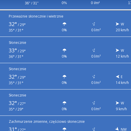
0%
0 l/m²
1
36° / 31°
Przeważnie słonecznie i wietrznie
32°
W
/
29°
0%
0 l/m²
20 km/h
35° / 31°
Słonecznie
33°
W
/
29°
0%
0 l/m²
12 km/h
36° / 31°
Słonecznie
32°
E
/
29°
0%
0 l/m²
14 km/h
35° / 31°
Słonecznie
32°
W
/
27°
0%
0 l/m²
9 km/h
35° / 29°
Zachmurzenie zmienne, częściowo słonecznie
31°
NW
/
27°