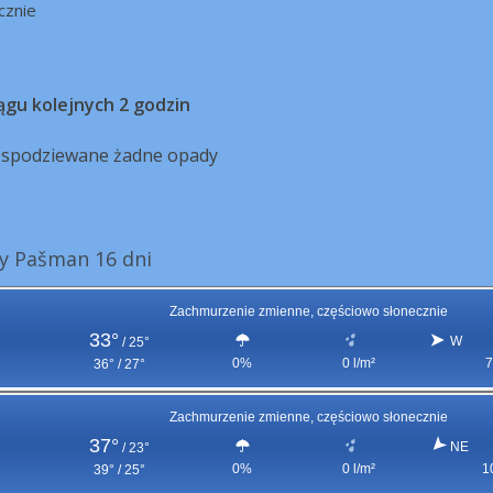
cznie
ągu kolejnych 2 godzin
ą spodziewane żadne opady
y Pašman 16 dni
Zachmurzenie zmienne, częściowo słonecznie
33°
W
/
25°
0%
0 l/m²
7
36° / 27°
Zachmurzenie zmienne, częściowo słonecznie
37°
NE
/
23°
0%
0 l/m²
1
39° / 25°