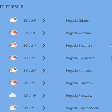
m mieście
33°
/
Pogoda Gdańsk
24°
37°
/
Pogoda Wrocław
19°
30°
/
Pogoda Szczecin
21°
36°
/
Pogoda Bydgoszcz
22°
31°
/
Pogoda Katowice
23°
30°
/
Pogoda Białystok
22°
23°
/
Pogoda Rzeszów
19°
30°
/
Pogoda Częstochowa
21°