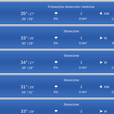
Przeważnie słonecznie i wietrznie
35°
NW
/
27°
0%
0 l/m²
1
39° / 29°
Słonecznie
33°
W
/
26°
0%
0 l/m²
9
36° / 28°
Słonecznie
34°
W
/
27°
0%
0 l/m²
1
38° / 29°
Słonecznie
31°
NW
/
29°
0%
0 l/m²
1
34° / 31°
Słonecznie
33°
W
/
29°