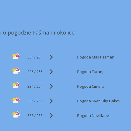
i o pogodzie Pašman i okolice
33°
/
Pogoda Mali Pašman
25°
33°
/
Pogoda Turanj
25°
33°
/
Pogoda Cimera
25°
33°
/
Pogoda Sveti Filip i Jakov
25°
33°
/
Pogoda Neviđane
25°