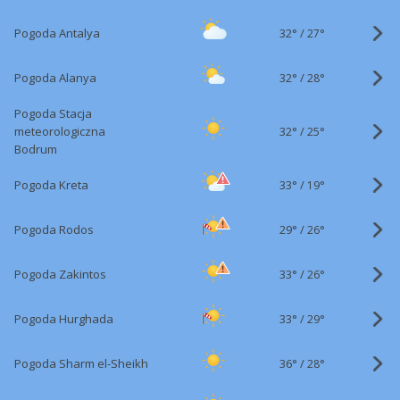
32°
/
Pogoda Antalya
27°
32°
/
Pogoda Alanya
28°
Pogoda Stacja
32°
/
meteorologiczna
25°
Bodrum
33°
/
Pogoda Kreta
19°
29°
/
Pogoda Rodos
26°
33°
/
Pogoda Zakintos
26°
33°
/
Pogoda Hurghada
29°
36°
/
Pogoda Sharm el-Sheikh
28°