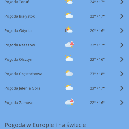
24°
/
Pogoda Toruń
17°
22°
/
Pogoda Białystok
17°
20°
/
Pogoda Gdynia
16°
22°
/
Pogoda Rzeszów
17°
22°
/
Pogoda Olsztyn
16°
23°
/
Pogoda Częstochowa
18°
23°
/
Pogoda Jelenia Góra
17°
22°
/
Pogoda Zamość
16°
Pogoda w Europie i na świecie