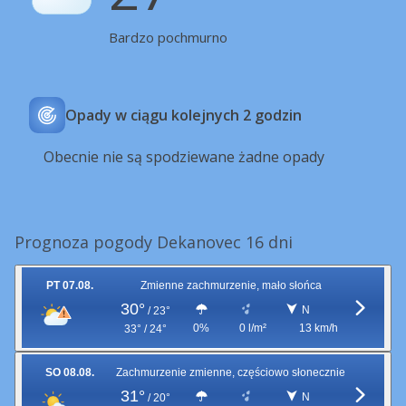
Bardzo pochmurno
Opady w ciągu kolejnych 2 godzin
Obecnie nie są spodziewane żadne opady
Prognoza pogody Dekanovec 16 dni
PT 07.08.
Zmienne zachmurzenie, mało słońca
30°
N
/
23°
0%
0 l/m²
13 km/h
33° / 24°
SO 08.08.
Zachmurzenie zmienne, częściowo słonecznie
31°
N
/
20°