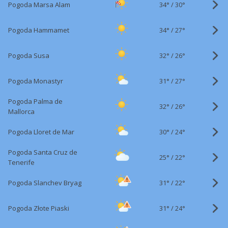
34°
/
Pogoda Marsa Alam
30°
34°
/
Pogoda Hammamet
27°
32°
/
Pogoda Susa
26°
31°
/
Pogoda Monastyr
27°
Pogoda Palma de
32°
/
26°
Mallorca
30°
/
Pogoda Lloret de Mar
24°
Pogoda Santa Cruz de
25°
/
22°
Tenerife
31°
/
Pogoda Slanchev Bryag
22°
31°
/
Pogoda Złote Piaski
24°