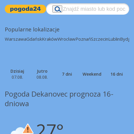
Popularne lokalizacje
Warszawa
Gdańsk
Kraków
Wrocław
Poznań
Szczecin
Lublin
Bydgo
Dzisiaj
Jutro
7 dni
Weekend
16 dni
07.08.
08.08.
Pogoda Dekanovec prognoza 16-
dniowa
27°