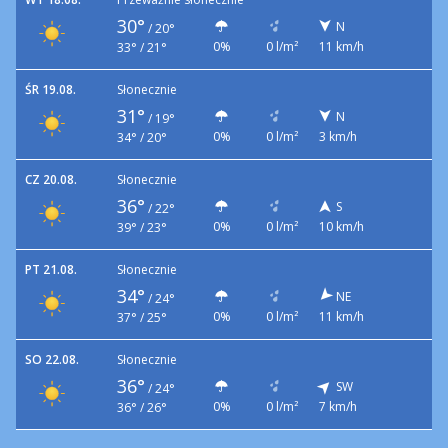
30°
N
/
20°
0%
0 l/m²
11 km/h
33° / 21°
ŚR 19.08.
Słonecznie
31°
N
/
19°
0%
0 l/m²
3 km/h
34° / 20°
CZ 20.08.
Słonecznie
36°
S
/
22°
0%
0 l/m²
10 km/h
39° / 23°
PT 21.08.
Słonecznie
34°
NE
/
24°
0%
0 l/m²
11 km/h
37° / 25°
SO 22.08.
Słonecznie
36°
SW
/
24°
0%
0 l/m²
7 km/h
36° / 26°