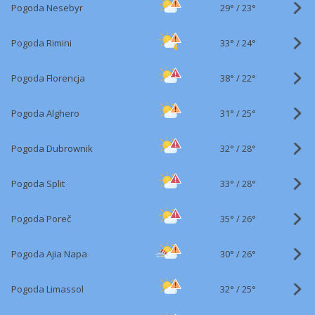
29°
/
Pogoda Nesebyr
23°
33°
/
Pogoda Rimini
24°
38°
/
Pogoda Florencja
22°
31°
/
Pogoda Alghero
25°
32°
/
Pogoda Dubrownik
28°
33°
/
Pogoda Split
28°
35°
/
Pogoda Poreč
26°
30°
/
Pogoda Ajia Napa
26°
32°
/
Pogoda Limassol
25°