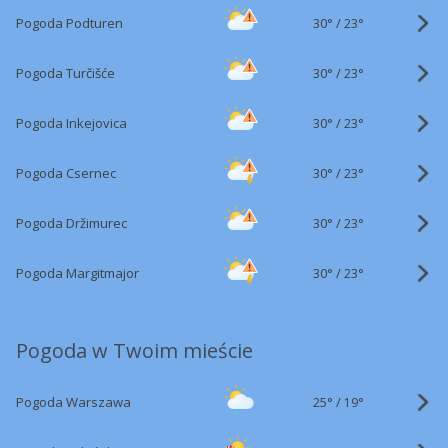
30°
/
Pogoda Podturen
23°
30°
/
Pogoda Turčišće
23°
30°
/
Pogoda Inkejovica
23°
30°
/
Pogoda Csernec
23°
30°
/
Pogoda Držimurec
23°
30°
/
Pogoda Margitmajor
23°
Pogoda w Twoim mieście
25°
/
Pogoda Warszawa
19°