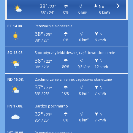
38°
NE
/
23°
0%
0 l/m²
6 km/h
38° / 24°
PT 14.08.
Przeważnie słonecznie
38°
N
/
25°
0%
0 l/m²
6 km/h
38° / 27°
SO 15.08.
Sporadyczny lekki deszcz, częściowo słonecznie
38°
N
/
22°
80%
0,3 l/m²
12 km/h
38° / 23°
ND 16.08.
Zachmurzenie zmienne, częściowo słonecznie
37°
N
/
23°
10%
0 l/m²
7 km/h
39° / 25°
PN 17.08.
Bardzo pochmurno
32°
N
/
23°
0%
0 l/m²
7 km/h
35° / 25°
WT 18.08.
Przeważnie słonecznie