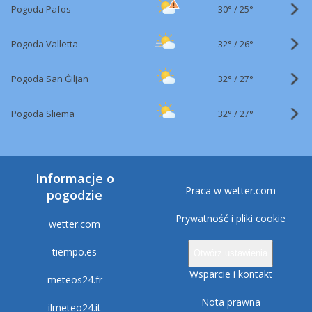
30°
/
Pogoda Pafos
25°
32°
/
Pogoda Valletta
26°
32°
/
Pogoda San Ġiljan
27°
32°
/
Pogoda Sliema
27°
Informacje o
Praca w wetter.com
pogodzie
Prywatność i pliki cookie
wetter.com
tiempo.es
Otwórz ustawienia
Wsparcie i kontakt
meteos24.fr
Nota prawna
ilmeteo24.it