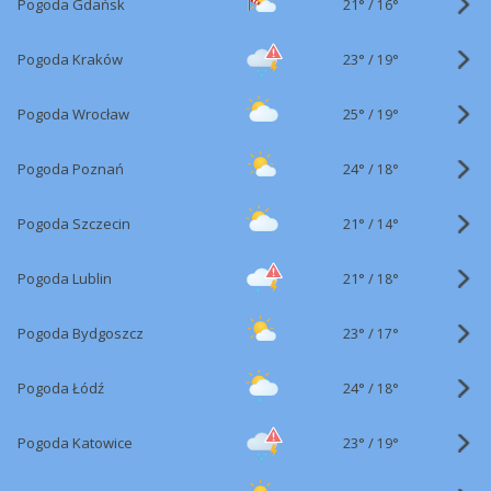
21°
/
Pogoda Gdańsk
16°
23°
/
Pogoda Kraków
19°
25°
/
Pogoda Wrocław
19°
24°
/
Pogoda Poznań
18°
21°
/
Pogoda Szczecin
14°
21°
/
Pogoda Lublin
18°
23°
/
Pogoda Bydgoszcz
17°
24°
/
Pogoda Łódź
18°
23°
/
Pogoda Katowice
19°