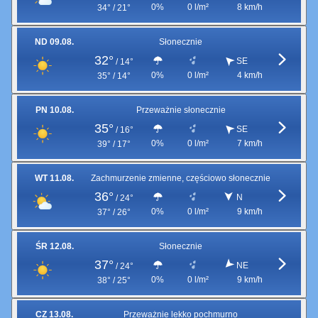
0%
0 l/m²
8 km/h
34° / 21°
ND 09.08.
Słonecznie
32°
SE
/
14°
0%
0 l/m²
4 km/h
35° / 14°
PN 10.08.
Przeważnie słonecznie
35°
SE
/
16°
0%
0 l/m²
7 km/h
39° / 17°
WT 11.08.
Zachmurzenie zmienne, częściowo słonecznie
36°
N
/
24°
0%
0 l/m²
9 km/h
37° / 26°
ŚR 12.08.
Słonecznie
37°
NE
/
24°
0%
0 l/m²
9 km/h
38° / 25°
CZ 13.08.
Przeważnie lekko pochmurno