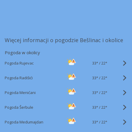
Więcej informacji o pogodzie Bešlinac i okolice
Pogoda w okolicy
33°
/
Pogoda Rujevac
22°
33°
/
Pogoda Radišići
22°
33°
/
Pogoda Menićani
22°
33°
/
Pogoda Šerbule
22°
33°
/
Pogoda Medumajdan
22°