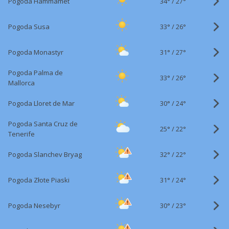
34°
/
Pogoda Hammamet
27°
33°
/
Pogoda Susa
26°
31°
/
Pogoda Monastyr
27°
Pogoda Palma de
33°
/
26°
Mallorca
30°
/
Pogoda Lloret de Mar
24°
Pogoda Santa Cruz de
25°
/
22°
Tenerife
32°
/
Pogoda Slanchev Bryag
22°
31°
/
Pogoda Złote Piaski
24°
30°
/
Pogoda Nesebyr
23°