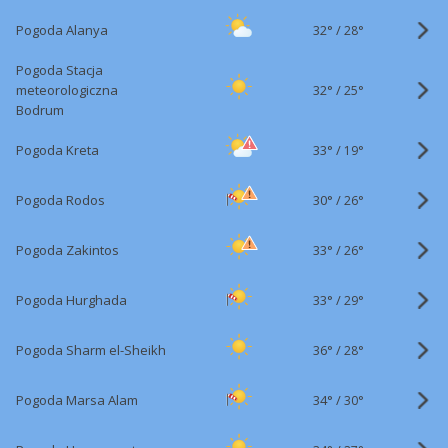
32°
/
Pogoda Alanya
28°
Pogoda Stacja
32°
/
meteorologiczna
25°
Bodrum
33°
/
Pogoda Kreta
19°
30°
/
Pogoda Rodos
26°
33°
/
Pogoda Zakintos
26°
33°
/
Pogoda Hurghada
29°
36°
/
Pogoda Sharm el-Sheikh
28°
34°
/
Pogoda Marsa Alam
30°