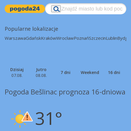
Popularne lokalizacje
Warszawa
Gdańsk
Kraków
Wrocław
Poznań
Szczecin
Lublin
Bydgo
Dzisiaj
Jutro
7 dni
Weekend
16 dni
07.08.
08.08.
Pogoda Bešlinac prognoza 16-dniowa
31°