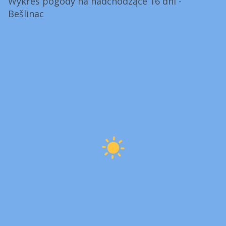
Wykres pogody na nadchodzące 16 dni -
Bešlinac