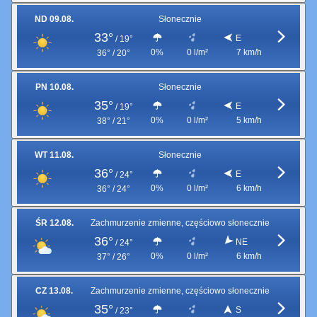
ND 09.08.
Słonecznie
33°
E
/
19°
0%
0 l/m²
7 km/h
36° / 20°
PN 10.08.
Słonecznie
35°
E
/
19°
0%
0 l/m²
5 km/h
38° / 21°
WT 11.08.
Słonecznie
36°
E
/
24°
0%
0 l/m²
6 km/h
36° / 24°
ŚR 12.08.
Zachmurzenie zmienne, częściowo słonecznie
36°
NE
/
24°
0%
0 l/m²
6 km/h
37° / 26°
CZ 13.08.
Zachmurzenie zmienne, częściowo słonecznie
35°
S
/
23°