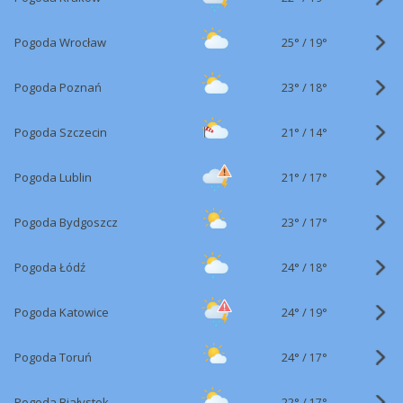
25°
/
Pogoda Wrocław
19°
23°
/
Pogoda Poznań
18°
21°
/
Pogoda Szczecin
14°
21°
/
Pogoda Lublin
17°
23°
/
Pogoda Bydgoszcz
17°
24°
/
Pogoda Łódź
18°
24°
/
Pogoda Katowice
19°
24°
/
Pogoda Toruń
17°
22°
/
Pogoda Białystok
17°