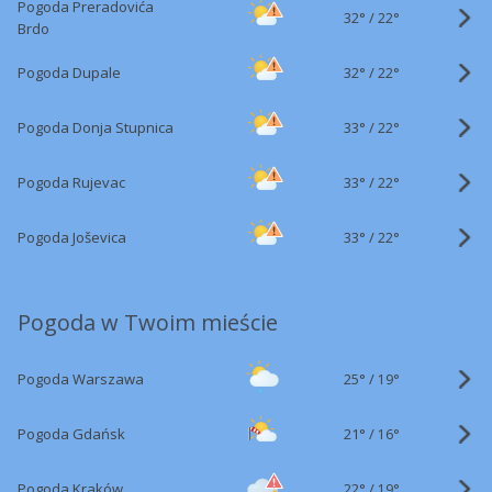
Pogoda Preradovića
32°
/
22°
Brdo
32°
/
Pogoda Dupale
22°
33°
/
Pogoda Donja Stupnica
22°
33°
/
Pogoda Rujevac
22°
33°
/
Pogoda Joševica
22°
Pogoda w Twoim mieście
25°
/
Pogoda Warszawa
19°
21°
/
Pogoda Gdańsk
16°
22°
/
Pogoda Kraków
19°