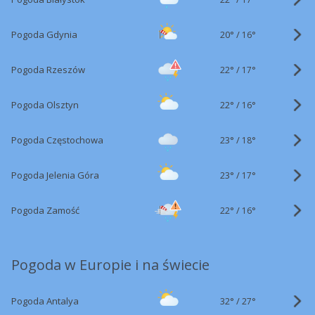
20°
/
Pogoda Gdynia
16°
22°
/
Pogoda Rzeszów
17°
22°
/
Pogoda Olsztyn
16°
23°
/
Pogoda Częstochowa
18°
23°
/
Pogoda Jelenia Góra
17°
22°
/
Pogoda Zamość
16°
Pogoda w Europie i na świecie
32°
/
Pogoda Antalya
27°