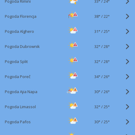
33°
/
Pogoda Rimini
24°
38°
/
Pogoda Florencja
22°
31°
/
Pogoda Alghero
25°
32°
/
Pogoda Dubrownik
28°
32°
/
Pogoda Split
28°
34°
/
Pogoda Poreč
26°
30°
/
Pogoda Ajia Napa
26°
32°
/
Pogoda Limassol
25°
30°
/
Pogoda Pafos
25°