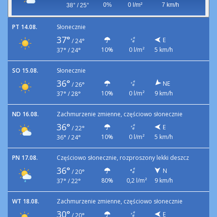
0%
0 l/m²
7 km/h
38° / 25°
PT 14.08.
Słonecznie
37°
E
/
24°
10%
0 l/m²
5 km/h
37° / 24°
SO 15.08.
Słonecznie
36°
NE
/
26°
10%
0 l/m²
9 km/h
37° / 28°
ND 16.08.
Zachmurzenie zmienne, częściowo słonecznie
36°
E
/
22°
10%
0 l/m²
5 km/h
36° / 24°
PN 17.08.
Częściowo słonecznie, rozproszony lekki deszcz
36°
N
/
20°
80%
0,2 l/m²
9 km/h
37° / 22°
WT 18.08.
Zachmurzenie zmienne, częściowo słonecznie
30°
E
/
20°