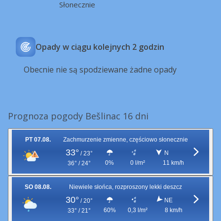
Słonecznie
Opady w ciągu kolejnych 2 godzin
Obecnie nie są spodziewane żadne opady
Prognoza pogody Bešlinac 16 dni
PT 07.08.
Zachmurzenie zmienne, częściowo słonecznie
33°
N
/
23°
0%
0 l/m²
11 km/h
36° / 24°
SO 08.08.
Niewiele słońca, rozproszony lekki deszcz
30°
NE
/
20°
60%
0,3 l/m²
8 km/h
33° / 21°