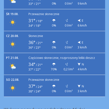
0%
0 l/m²
9 km/h
33° / 21°
ŚR 19.08.
Przeważnie słonecznie
31°
E
/
18°
0%
0 l/m²
6 km/h
34° / 18°
CZ 20.08.
Słonecznie
36°
E
/
21°
0%
0 l/m²
3 km/h
36° / 23°
PT 21.08.
Częściowo słonecznie, rozproszony lekki deszcz
34°
N
/
21°
70%
0,2 l/m²
4 km/h
37° / 22°
SO 22.08.
Przeważnie słonecznie
37°
N
/
24°
0%
0 l/m²
3 km/h
38° / 24°