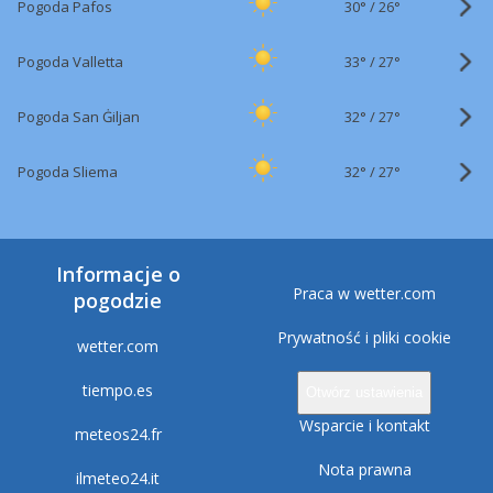
30°
/
Pogoda Pafos
26°
33°
/
Pogoda Valletta
27°
32°
/
Pogoda San Ġiljan
27°
32°
/
Pogoda Sliema
27°
Informacje o
Praca w wetter.com
pogodzie
Prywatność i pliki cookie
wetter.com
tiempo.es
Otwórz ustawienia
Wsparcie i kontakt
meteos24.fr
Nota prawna
ilmeteo24.it