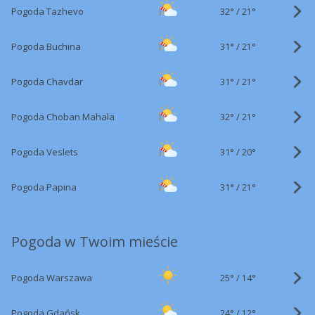
32°
/
Pogoda Tazhevo
21°
31°
/
Pogoda Buchina
21°
31°
/
Pogoda Chavdar
21°
32°
/
Pogoda Choban Mahala
21°
31°
/
Pogoda Veslets
20°
31°
/
Pogoda Papina
21°
Pogoda w Twoim mieście
25°
/
Pogoda Warszawa
14°
24°
/
Pogoda Gdańsk
12°