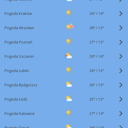
26°
/
Pogoda Kraków
14°
28°
/
Pogoda Wrocław
13°
27°
/
Pogoda Poznań
13°
29°
/
Pogoda Szczecin
14°
24°
/
Pogoda Lublin
13°
26°
/
Pogoda Bydgoszcz
13°
25°
/
Pogoda Łódź
13°
27°
/
Pogoda Katowice
14°
26°
/
Pogoda Toruń
12°