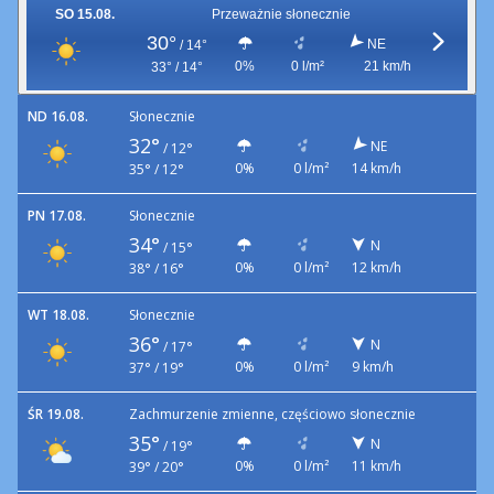
SO 15.08.
Przeważnie słonecznie
30°
NE
/
14°
0%
0 l/m²
21 km/h
33° / 14°
ND 16.08.
Słonecznie
32°
NE
/
12°
0%
0 l/m²
14 km/h
35° / 12°
PN 17.08.
Słonecznie
34°
N
/
15°
0%
0 l/m²
12 km/h
38° / 16°
WT 18.08.
Słonecznie
36°
N
/
17°
0%
0 l/m²
9 km/h
37° / 19°
ŚR 19.08.
Zachmurzenie zmienne, częściowo słonecznie
35°
N
/
19°
0%
0 l/m²
11 km/h
39° / 20°