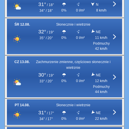
31°
N
/
18°
0%
0 l/m²
8 km/h
34° / 18°
ŚR 12.08.
Słonecznie i wietrznie
32°
NE
/
19°
0%
0 l/m²
11 km/h
35° / 20°
Podmuchy
42 km/h
CZ 13.08.
Zachmurzenie zmienne, częściowo słonecznie i
wietrznie
30°
NE
/
19°
0%
0 l/m²
12 km/h
33° / 20°
Podmuchy
44 km/h
PT 14.08.
Słonecznie i wietrznie
31°
NE
/
17°
0%
0 l/m²
22 km/h
34° / 17°