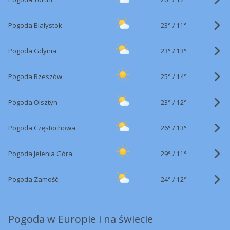
23°
/
Pogoda Białystok
11°
23°
/
Pogoda Gdynia
13°
25°
/
Pogoda Rzeszów
14°
23°
/
Pogoda Olsztyn
12°
26°
/
Pogoda Częstochowa
13°
29°
/
Pogoda Jelenia Góra
11°
24°
/
Pogoda Zamość
12°
Pogoda w Europie i na świecie