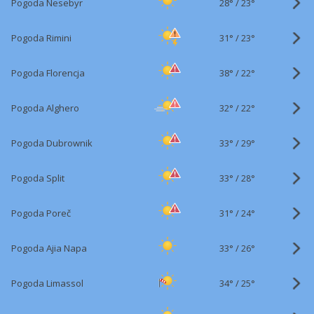
28°
/
Pogoda Nesebyr
23°
31°
/
Pogoda Rimini
23°
38°
/
Pogoda Florencja
22°
32°
/
Pogoda Alghero
22°
33°
/
Pogoda Dubrownik
29°
33°
/
Pogoda Split
28°
31°
/
Pogoda Poreč
24°
33°
/
Pogoda Ajia Napa
26°
34°
/
Pogoda Limassol
25°