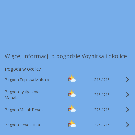
Więcej informacji o pogodzie Voynitsa i okolice
Pogoda w okolicy
31°
/
Pogoda Toplitsa Mahala
21°
Pogoda Lyulyakova
31°
/
21°
Mahala
32°
/
Pogoda Malak Devesil
21°
32°
/
Pogoda Devesilitsa
21°