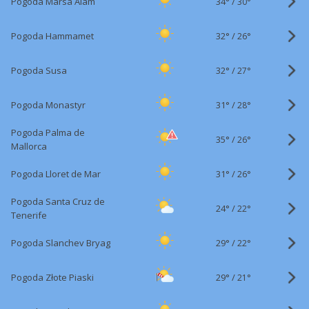
34°
/
Pogoda Marsa Alam
30°
32°
/
Pogoda Hammamet
26°
32°
/
Pogoda Susa
27°
31°
/
Pogoda Monastyr
28°
Pogoda Palma de
35°
/
26°
Mallorca
31°
/
Pogoda Lloret de Mar
26°
Pogoda Santa Cruz de
24°
/
22°
Tenerife
29°
/
Pogoda Slanchev Bryag
22°
29°
/
Pogoda Złote Piaski
21°