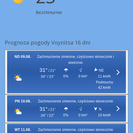
Bezchmurnie
Prognoza pogody Voynitsa 16 dni
ND 09.08.
Zachmurzenie zmienne, częściowo słonecznie i
wietrznie
31°
NE
/
21°
0%
0 l/m²
11 km/h
34° / 23°
Podmuchy
42 km/h
PN 10.08.
Zachmurzenie zmienne, częściowo słonecznie
31°
N
/
21°
0%
0 l/m²
10 km/h
34° / 22°
WT 11.08.
Zachmurzenie zmienne, częściowo słonecznie