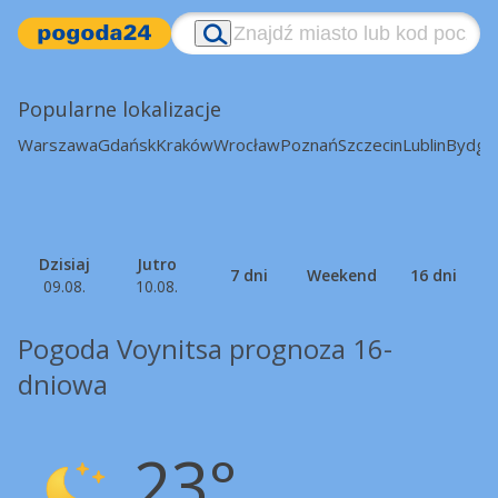
Popularne lokalizacje
Warszawa
Gdańsk
Kraków
Wrocław
Poznań
Szczecin
Lublin
Bydgo
Dzisiaj
Jutro
7 dni
Weekend
16 dni
09.08.
10.08.
Pogoda Voynitsa prognoza 16-
dniowa
23°