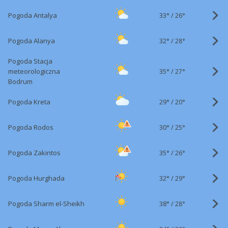
33°
/
Pogoda Antalya
26°
32°
/
Pogoda Alanya
28°
Pogoda Stacja
35°
/
meteorologiczna
27°
Bodrum
29°
/
Pogoda Kreta
20°
30°
/
Pogoda Rodos
25°
35°
/
Pogoda Zakintos
26°
32°
/
Pogoda Hurghada
29°
38°
/
Pogoda Sharm el-Sheikh
28°