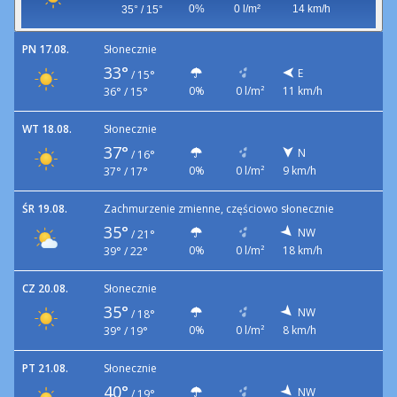
0%
0 l/m²
14 km/h
35° / 15°
PN 17.08.
Słonecznie
33°
E
/
15°
0%
0 l/m²
11 km/h
36° / 15°
WT 18.08.
Słonecznie
37°
N
/
16°
0%
0 l/m²
9 km/h
37° / 17°
ŚR 19.08.
Zachmurzenie zmienne, częściowo słonecznie
35°
NW
/
21°
0%
0 l/m²
18 km/h
39° / 22°
CZ 20.08.
Słonecznie
35°
NW
/
18°
0%
0 l/m²
8 km/h
39° / 19°
PT 21.08.
Słonecznie
40°
NW
/
19°