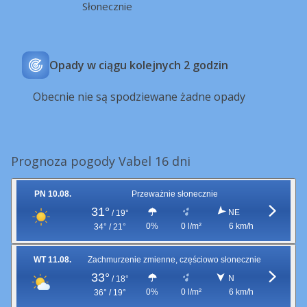
Słonecznie
Opady w ciągu kolejnych 2 godzin
Obecnie nie są spodziewane żadne opady
Prognoza pogody Vabel 16 dni
PN 10.08.
Przeważnie słonecznie
31°
NE
/
19°
0%
0 l/m²
6 km/h
34° / 21°
WT 11.08.
Zachmurzenie zmienne, częściowo słonecznie
33°
N
/
18°
0%
0 l/m²
6 km/h
36° / 19°