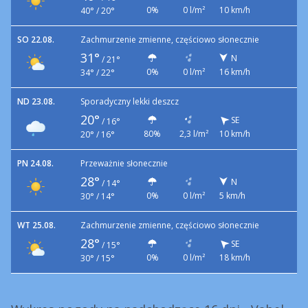
0%
0 l/m²
10 km/h
40° / 20°
SO 22.08.
Zachmurzenie zmienne, częściowo słonecznie
31°
N
/
21°
0%
0 l/m²
16 km/h
34° / 22°
ND 23.08.
Sporadyczny lekki deszcz
20°
SE
/
16°
80%
2,3 l/m²
10 km/h
20° / 16°
PN 24.08.
Przeważnie słonecznie
28°
N
/
14°
0%
0 l/m²
5 km/h
30° / 14°
WT 25.08.
Zachmurzenie zmienne, częściowo słonecznie
28°
SE
/
15°
0%
0 l/m²
18 km/h
30° / 15°