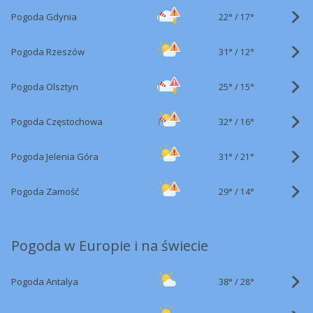
22°
/
Pogoda Gdynia
17°
31°
/
Pogoda Rzeszów
12°
25°
/
Pogoda Olsztyn
15°
32°
/
Pogoda Częstochowa
16°
31°
/
Pogoda Jelenia Góra
21°
29°
/
Pogoda Zamość
14°
Pogoda w Europie i na świecie
38°
/
Pogoda Antalya
28°