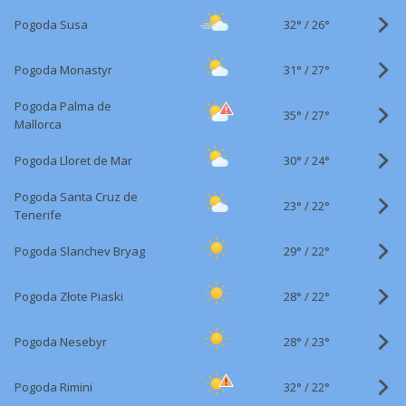
32°
/
Pogoda Susa
26°
31°
/
Pogoda Monastyr
27°
Pogoda Palma de
35°
/
27°
Mallorca
30°
/
Pogoda Lloret de Mar
24°
Pogoda Santa Cruz de
23°
/
22°
Tenerife
29°
/
Pogoda Slanchev Bryag
22°
28°
/
Pogoda Złote Piaski
22°
28°
/
Pogoda Nesebyr
23°
32°
/
Pogoda Rimini
22°