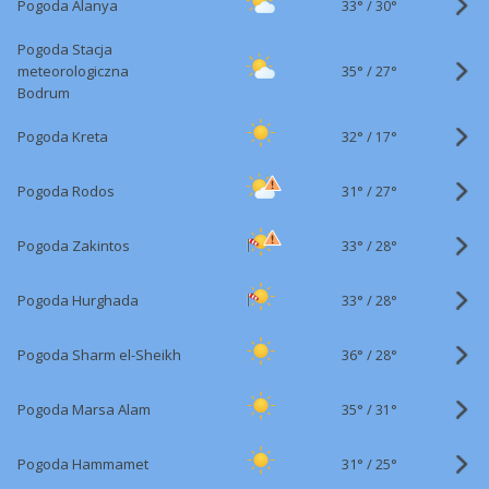
33°
/
Pogoda Alanya
30°
Pogoda Stacja
35°
/
meteorologiczna
27°
Bodrum
32°
/
Pogoda Kreta
17°
31°
/
Pogoda Rodos
27°
33°
/
Pogoda Zakintos
28°
33°
/
Pogoda Hurghada
28°
36°
/
Pogoda Sharm el-Sheikh
28°
35°
/
Pogoda Marsa Alam
31°
31°
/
Pogoda Hammamet
25°