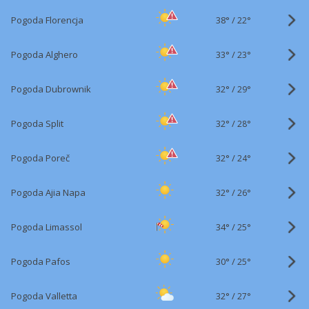
38°
/
Pogoda Florencja
22°
33°
/
Pogoda Alghero
23°
32°
/
Pogoda Dubrownik
29°
32°
/
Pogoda Split
28°
32°
/
Pogoda Poreč
24°
32°
/
Pogoda Ajia Napa
26°
34°
/
Pogoda Limassol
25°
30°
/
Pogoda Pafos
25°
32°
/
Pogoda Valletta
27°