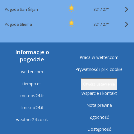
32°
/
Pogoda San Ġiljan
27°
32°
/
Pogoda Sliema
27°
Informacje o
Praca w wetter.com
pogodzie
Prywatność i pliki cookie
wetter.com
tiempo.es
Otwórz ustawienia
Wsparcie i kontakt
meteos24.fr
Nota prawna
ilmeteo24.it
Zgodność
weather24.co.uk
Dostępność