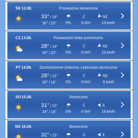
ŚR 12.08.
Przeważnie słonecznie
33°
NE
/
19°
0%
0 l/m²
10 km/h
36° / 20°
CZ 13.08.
Przeważnie lekko pochmurno
28°
NE
/
19°
0%
0 l/m²
10 km/h
30° / 20°
PT 14.08.
Zachmurzenie zmienne, częściowo słonecznie
28°
NE
/
15°
0%
0 l/m²
8 km/h
30° / 16°
SO 15.08.
Słonecznie
31°
E
/
15°
0%
0 l/m²
16 km/h
34° / 16°
ND 16.08.
Słonecznie
32°
E
/
15°