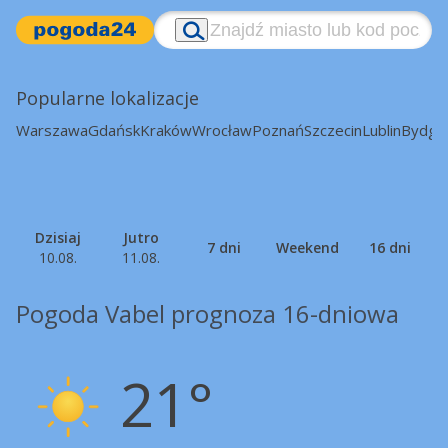
Popularne lokalizacje
Warszawa
Gdańsk
Kraków
Wrocław
Poznań
Szczecin
Lublin
Bydgo
Dzisiaj
Jutro
7 dni
Weekend
16 dni
10.08.
11.08.
Pogoda Vabel prognoza 16-dniowa
21°