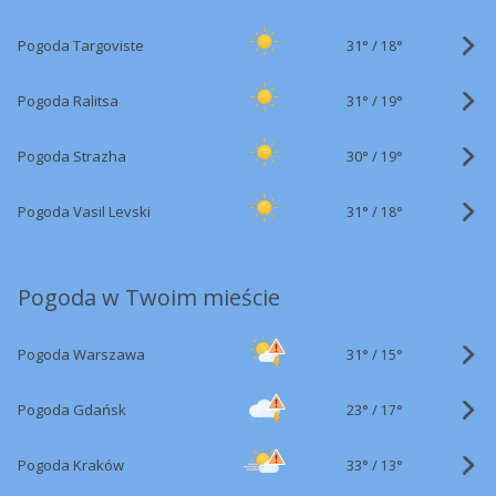
31°
/
Pogoda Targoviste
18°
31°
/
Pogoda Ralitsa
19°
30°
/
Pogoda Strazha
19°
31°
/
Pogoda Vasil Levski
18°
Pogoda w Twoim mieście
31°
/
Pogoda Warszawa
15°
23°
/
Pogoda Gdańsk
17°
33°
/
Pogoda Kraków
13°