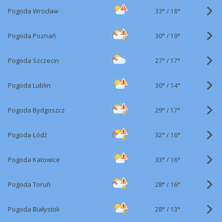
33°
/
Pogoda Wrocław
18°
30°
/
Pogoda Poznań
19°
27°
/
Pogoda Szczecin
17°
30°
/
Pogoda Lublin
14°
29°
/
Pogoda Bydgoszcz
17°
32°
/
Pogoda Łódź
16°
33°
/
Pogoda Katowice
16°
28°
/
Pogoda Toruń
16°
28°
/
Pogoda Białystok
13°