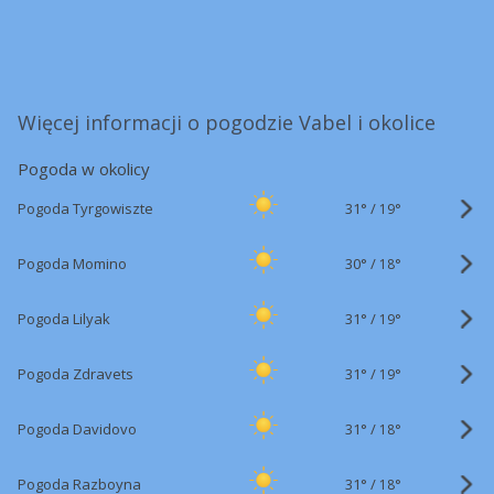
Więcej informacji o pogodzie Vabel i okolice
Pogoda w okolicy
31°
/
Pogoda Tyrgowiszte
19°
30°
/
Pogoda Momino
18°
31°
/
Pogoda Lilyak
19°
31°
/
Pogoda Zdravets
19°
31°
/
Pogoda Davidovo
18°
31°
/
Pogoda Razboyna
18°