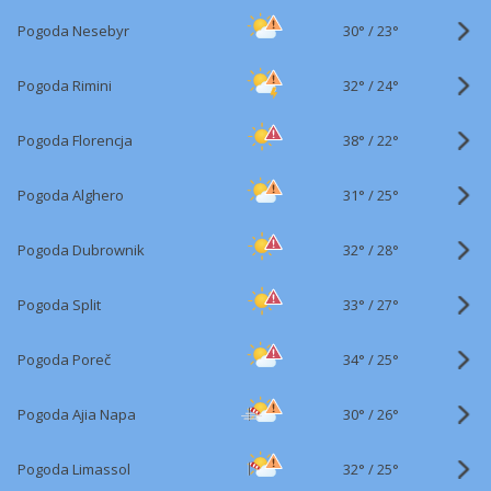
30°
/
Pogoda Nesebyr
23°
32°
/
Pogoda Rimini
24°
38°
/
Pogoda Florencja
22°
31°
/
Pogoda Alghero
25°
32°
/
Pogoda Dubrownik
28°
33°
/
Pogoda Split
27°
34°
/
Pogoda Poreč
25°
30°
/
Pogoda Ajia Napa
26°
32°
/
Pogoda Limassol
25°