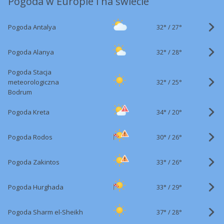
Pogoda w Europie i na świecie
32°
/
Pogoda Antalya
27°
32°
/
Pogoda Alanya
28°
Pogoda Stacja
32°
/
meteorologiczna
25°
Bodrum
34°
/
Pogoda Kreta
20°
30°
/
Pogoda Rodos
26°
33°
/
Pogoda Zakintos
26°
33°
/
Pogoda Hurghada
29°
37°
/
Pogoda Sharm el-Sheikh
28°