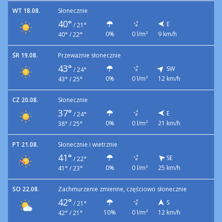
WT 18.08.
Słonecznie
40°
E
/
21°
0%
0 l/m²
9 km/h
40° / 22°
ŚR 19.08.
Przeważnie słonecznie
43°
SW
/
24°
0%
0 l/m²
12 km/h
43° / 25°
CZ 20.08.
Słonecznie
37°
E
/
24°
0%
0 l/m²
21 km/h
38° / 25°
PT 21.08.
Słonecznie i wietrznie
41°
SE
/
22°
0%
0 l/m²
25 km/h
41° / 23°
SO 22.08.
Zachmurzenie zmienne, częściowo słonecznie
42°
S
/
21°
10%
0 l/m²
12 km/h
42° / 21°