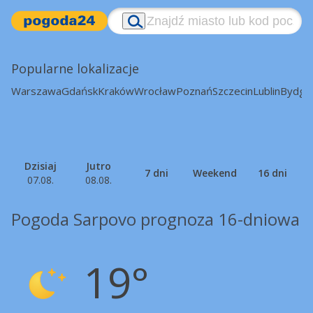
Popularne lokalizacje
Warszawa
Gdańsk
Kraków
Wrocław
Poznań
Szczecin
Lublin
Bydgo
Dzisiaj
Jutro
7 dni
Weekend
16 dni
07.08.
08.08.
Pogoda Sarpovo prognoza 16-dniowa
19°