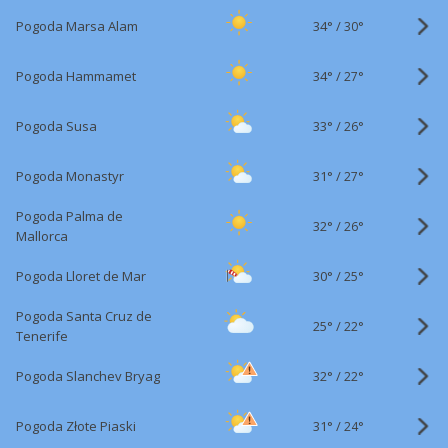
34°
/
Pogoda Marsa Alam
30°
34°
/
Pogoda Hammamet
27°
33°
/
Pogoda Susa
26°
31°
/
Pogoda Monastyr
27°
Pogoda Palma de
32°
/
26°
Mallorca
30°
/
Pogoda Lloret de Mar
25°
Pogoda Santa Cruz de
25°
/
22°
Tenerife
32°
/
Pogoda Slanchev Bryag
22°
31°
/
Pogoda Złote Piaski
24°