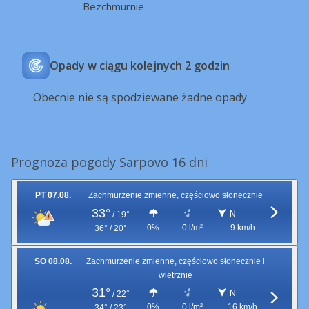
Bezchmurnie
Opady w ciągu kolejnych 2 godzin
Obecnie nie są spodziewane żadne opady
Prognoza pogody Sarpovo 16 dni
PT 07.08.
Zachmurzenie zmienne, częściowo słonecznie
33°
N
/
19°
0%
0 l/m²
9 km/h
36° / 20°
SO 08.08.
Zachmurzenie zmienne, częściowo słonecznie i
wietrznie
31°
N
/
22°
0%
0 l/m²
16 km/h
34° / 23°