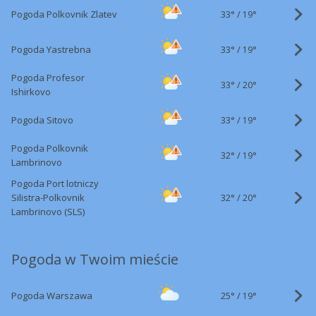
33°
/
Pogoda Polkovnik Zlatev
19°
33°
/
Pogoda Yastrebna
19°
Pogoda Profesor
33°
/
20°
Ishirkovo
33°
/
Pogoda Sitovo
19°
Pogoda Polkovnik
32°
/
19°
Lambrinovo
Pogoda Port lotniczy
32°
/
Silistra-Polkovnik
20°
Lambrinovo (SLS)
Pogoda w Twoim mieście
25°
/
Pogoda Warszawa
19°