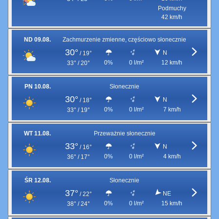
Podmuchy
42 km/h
ND 09.08.
Zachmurzenie zmienne, częściowo słonecznie
30°
N
/
19°
0%
0 l/m²
12 km/h
33° / 20°
PN 10.08.
Słonecznie
30°
N
/
18°
0%
0 l/m²
7 km/h
33° / 19°
WT 11.08.
Przeważnie słonecznie
33°
N
/
16°
0%
0 l/m²
4 km/h
36° / 17°
ŚR 12.08.
Słonecznie
37°
NE
/
22°
0%
0 l/m²
15 km/h
38° / 24°