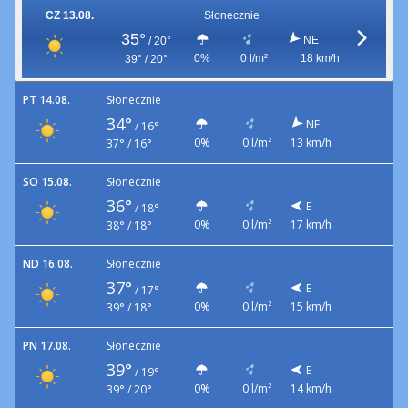
CZ 13.08.
Słonecznie
35°
NE
/
20°
0%
0 l/m²
18 km/h
39° / 20°
PT 14.08.
Słonecznie
34°
NE
/
16°
0%
0 l/m²
13 km/h
37° / 16°
SO 15.08.
Słonecznie
36°
E
/
18°
0%
0 l/m²
17 km/h
38° / 18°
ND 16.08.
Słonecznie
37°
E
/
17°
0%
0 l/m²
15 km/h
39° / 18°
PN 17.08.
Słonecznie
39°
E
/
19°
0%
0 l/m²
14 km/h
39° / 20°