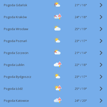
21°
/
Pogoda Gdańsk
16°
24°
/
Pogoda Kraków
18°
25°
/
Pogoda Wrocław
19°
23°
/
Pogoda Poznań
17°
21°
/
Pogoda Szczecin
14°
22°
/
Pogoda Lublin
18°
23°
/
Pogoda Bydgoszcz
17°
25°
/
Pogoda Łódź
19°
24°
/
Pogoda Katowice
20°