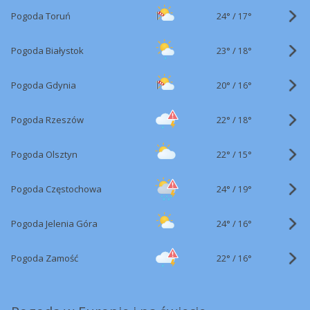
24°
/
Pogoda Toruń
17°
23°
/
Pogoda Białystok
18°
20°
/
Pogoda Gdynia
16°
22°
/
Pogoda Rzeszów
18°
22°
/
Pogoda Olsztyn
15°
24°
/
Pogoda Częstochowa
19°
24°
/
Pogoda Jelenia Góra
16°
22°
/
Pogoda Zamość
16°