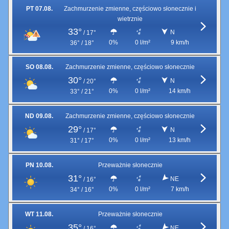
PT 07.08.
Zachmurzenie zmienne, częściowo słonecznie i
wietrznie
33°
N
/
17°
0%
0 l/m²
9 km/h
36° / 18°
SO 08.08.
Zachmurzenie zmienne, częściowo słonecznie
30°
N
/
20°
0%
0 l/m²
14 km/h
33° / 21°
ND 09.08.
Zachmurzenie zmienne, częściowo słonecznie
29°
N
/
17°
0%
0 l/m²
13 km/h
31° / 17°
PN 10.08.
Przeważnie słonecznie
31°
NE
/
16°
0%
0 l/m²
7 km/h
34° / 16°
WT 11.08.
Przeważnie słonecznie
35°
NE
/
16°