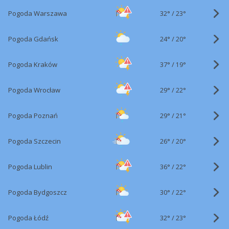
32°
/
Pogoda Warszawa
23°
24°
/
Pogoda Gdańsk
20°
37°
/
Pogoda Kraków
19°
29°
/
Pogoda Wrocław
22°
29°
/
Pogoda Poznań
21°
26°
/
Pogoda Szczecin
20°
36°
/
Pogoda Lublin
22°
30°
/
Pogoda Bydgoszcz
22°
32°
/
Pogoda Łódź
23°