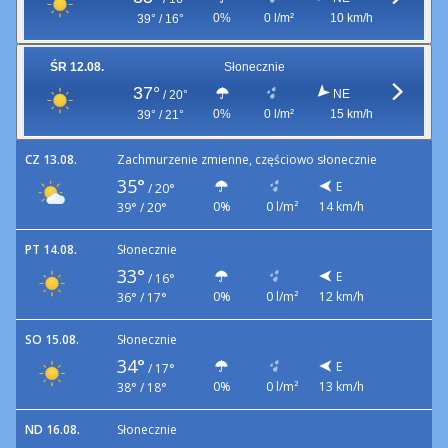
0%
0 l/m²
10 km/h
39° / 16°
ŚR 12.08.
Słonecznie
37°
NE
/
20°
0%
0 l/m²
15 km/h
39° / 21°
CZ 13.08.
Zachmurzenie zmienne, częściowo słonecznie
35°
E
/
20°
0%
0 l/m²
14 km/h
39° / 20°
PT 14.08.
Słonecznie
33°
E
/
16°
0%
0 l/m²
12 km/h
36° / 17°
SO 15.08.
Słonecznie
34°
E
/
17°
0%
0 l/m²
13 km/h
38° / 18°
ND 16.08.
Słonecznie