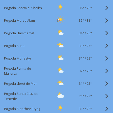
36°
/
Pogoda Sharm el-Sheikh
29°
35°
/
Pogoda Marsa Alam
31°
34°
/
Pogoda Hammamet
26°
33°
/
Pogoda Susa
27°
31°
/
Pogoda Monastyr
28°
Pogoda Palma de
32°
/
26°
Mallorca
31°
/
Pogoda Lloret de Mar
25°
Pogoda Santa Cruz de
24°
/
23°
Tenerife
31°
/
Pogoda Slanchev Bryag
22°