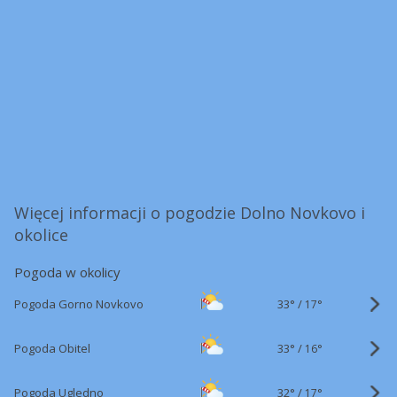
Więcej informacji o pogodzie Dolno Novkovo i
okolice
Pogoda w okolicy
33°
/
Pogoda Gorno Novkovo
17°
33°
/
Pogoda Obitel
16°
32°
/
Pogoda Ugledno
17°