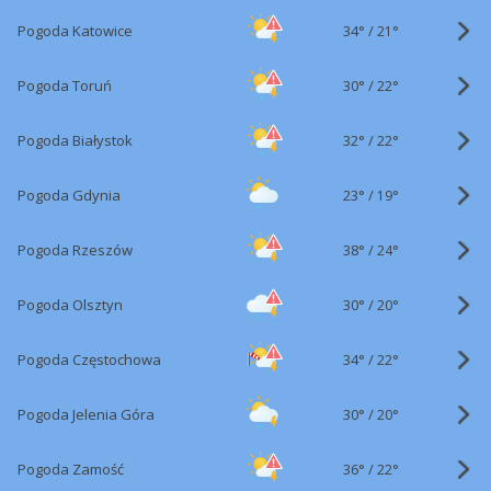
34°
/
Pogoda Katowice
21°
30°
/
Pogoda Toruń
22°
32°
/
Pogoda Białystok
22°
23°
/
Pogoda Gdynia
19°
38°
/
Pogoda Rzeszów
24°
30°
/
Pogoda Olsztyn
20°
34°
/
Pogoda Częstochowa
22°
30°
/
Pogoda Jelenia Góra
20°
36°
/
Pogoda Zamość
22°