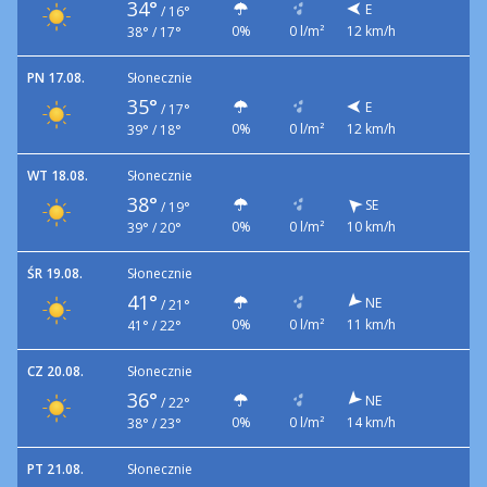
34°
E
/
16°
0%
0 l/m²
12 km/h
38° / 17°
PN 17.08.
Słonecznie
35°
E
/
17°
0%
0 l/m²
12 km/h
39° / 18°
WT 18.08.
Słonecznie
38°
SE
/
19°
0%
0 l/m²
10 km/h
39° / 20°
ŚR 19.08.
Słonecznie
41°
NE
/
21°
0%
0 l/m²
11 km/h
41° / 22°
CZ 20.08.
Słonecznie
36°
NE
/
22°
0%
0 l/m²
14 km/h
38° / 23°
PT 21.08.
Słonecznie