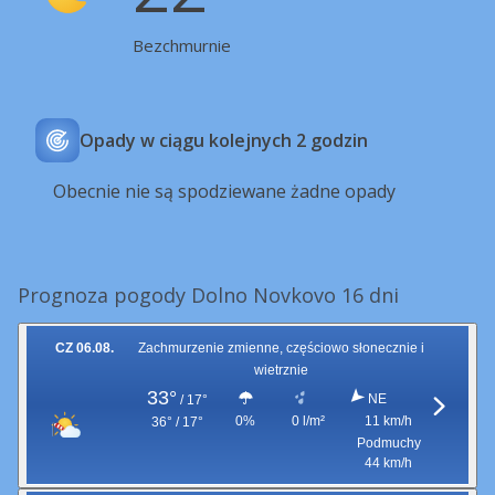
Bezchmurnie
Opady w ciągu kolejnych 2 godzin
Obecnie nie są spodziewane żadne opady
Prognoza pogody Dolno Novkovo 16 dni
CZ 06.08.
Zachmurzenie zmienne, częściowo słonecznie i
wietrznie
33°
NE
/
17°
0%
0 l/m²
11 km/h
36° / 17°
Podmuchy
44 km/h