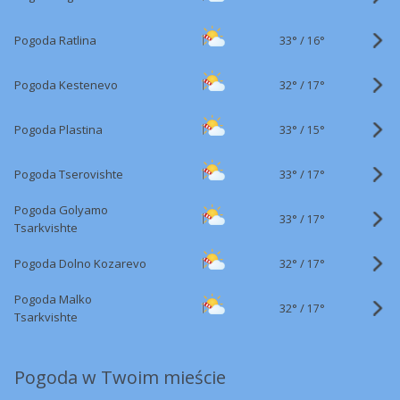
33°
/
Pogoda Ratlina
16°
32°
/
Pogoda Kestenevo
17°
33°
/
Pogoda Plastina
15°
33°
/
Pogoda Tserovishte
17°
Pogoda Golyamo
33°
/
17°
Tsarkvishte
32°
/
Pogoda Dolno Kozarevo
17°
Pogoda Malko
32°
/
17°
Tsarkvishte
Pogoda w Twoim mieście