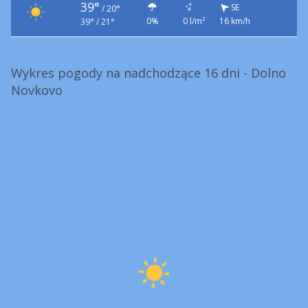
39°
SE
/
20°
0%
0 l/m²
16 km/h
39° / 21°
Wykres pogody na nadchodzące 16 dni - Dolno
Novkovo