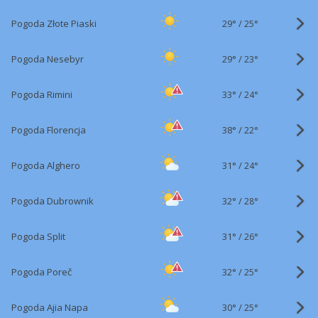
29°
/
Pogoda Złote Piaski
25°
29°
/
Pogoda Nesebyr
23°
33°
/
Pogoda Rimini
24°
38°
/
Pogoda Florencja
22°
31°
/
Pogoda Alghero
24°
32°
/
Pogoda Dubrownik
28°
31°
/
Pogoda Split
26°
32°
/
Pogoda Poreč
25°
30°
/
Pogoda Ajia Napa
25°