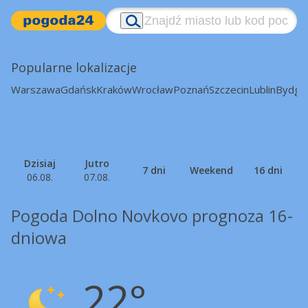
Popularne lokalizacje
Warszawa
Gdańsk
Kraków
Wrocław
Poznań
Szczecin
Lublin
Bydgo
Dzisiaj
Jutro
7 dni
Weekend
16 dni
06.08.
07.08.
Pogoda Dolno Novkovo prognoza 16-
dniowa
22°