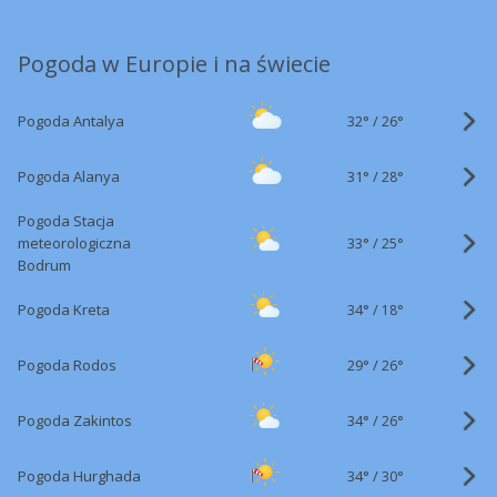
Pogoda w Europie i na świecie
32°
/
Pogoda Antalya
26°
31°
/
Pogoda Alanya
28°
Pogoda Stacja
33°
/
meteorologiczna
25°
Bodrum
34°
/
Pogoda Kreta
18°
29°
/
Pogoda Rodos
26°
34°
/
Pogoda Zakintos
26°
34°
/
Pogoda Hurghada
30°