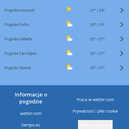
31°
/
Pogoda Limassol
24°
30°
/
Pogoda Pafos
24°
32°
/
Pogoda Valletta
27°
32°
/
Pogoda San Ġiljan
27°
32°
/
Pogoda Sliema
27°
Informacje o
Praca w wetter.com
pogodzie
Prywatność i pliki cookie
wetter.com
tiempo.es
Otwórz ustawienia