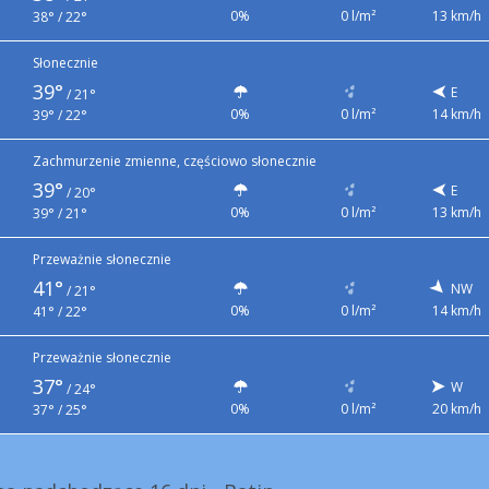
0%
0 l/m²
13 km/h
38° / 22°
Słonecznie
39°
E
/
21°
0%
0 l/m²
14 km/h
39° / 22°
Zachmurzenie zmienne, częściowo słonecznie
39°
E
/
20°
0%
0 l/m²
13 km/h
39° / 21°
Przeważnie słonecznie
41°
NW
/
21°
0%
0 l/m²
14 km/h
41° / 22°
Przeważnie słonecznie
37°
W
/
24°
0%
0 l/m²
20 km/h
37° / 25°