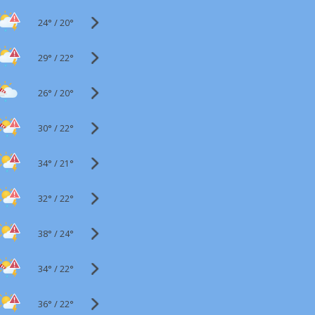
24°
/
20°
29°
/
22°
26°
/
20°
30°
/
22°
34°
/
21°
32°
/
22°
38°
/
24°
34°
/
22°
36°
/
22°