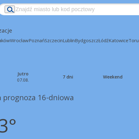
zacje
aków
Wrocław
Poznań
Szczecin
Lublin
Bydgoszcz
Łódź
Katowice
Toru
Jutro
7 dni
Weekend
07.08.
n prognoza 16-dniowa
3°