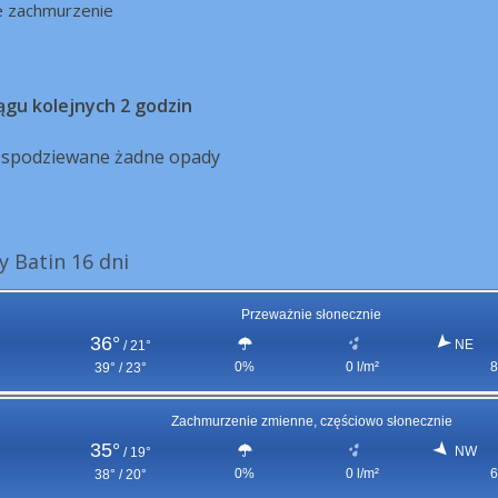
e zachmurzenie
ągu kolejnych 2 godzin
ą spodziewane żadne opady
 Batin 16 dni
Przeważnie słonecznie
36°
NE
/
21°
0%
0 l/m²
8
39° / 23°
Zachmurzenie zmienne, częściowo słonecznie
35°
NW
/
19°
0%
0 l/m²
6
38° / 20°