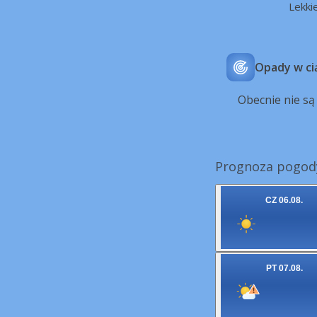
Lekki
Opady w ci
Obecnie nie s
Prognoza pogody
CZ 06.08.
PT 07.08.