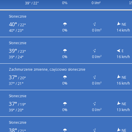
0%
0 l/m²
1
39° / 22°
Słonecznie
40°
NE
/
22°
0%
0 l/m²
14 km/h
40° / 23°
Słonecznie
39°
E
/
23°
0%
0 l/m²
16 km/h
39° / 24°
Zachmurzenie zmienne, częściowo słonecznie
37°
NE
/
20°
0%
0 l/m²
16 km/h
37° / 21°
Słonecznie
37°
NE
/
19°
0%
0 l/m²
13 km/h
39° / 20°
Słonecznie
38°
NE
/
21°