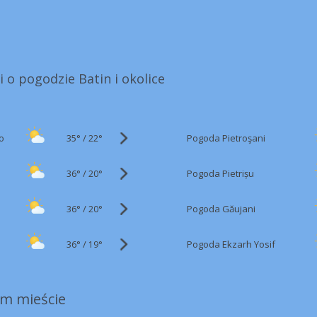
i o pogodzie Batin i okolice
35°
/
o
Pogoda Pietroşani
22°
36°
/
Pogoda Pietrișu
20°
36°
/
Pogoda Găujani
20°
36°
/
Pogoda Ekzarh Yosif
19°
m mieście