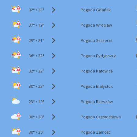
32°
/
Pogoda Gdańsk
23°
37°
/
Pogoda Wrocław
19°
29°
/
Pogoda Szczecin
21°
36°
/
Pogoda Bydgoszcz
22°
32°
/
Pogoda Katowice
22°
30°
/
Pogoda Białystok
22°
23°
/
Pogoda Rzeszów
19°
30°
/
Pogoda Częstochowa
20°
30°
/
Pogoda Zamość
20°