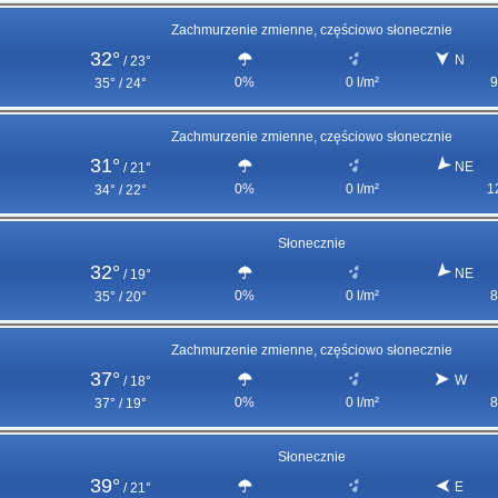
Zachmurzenie zmienne, częściowo słonecznie
32°
N
/
23°
0%
0 l/m²
9
35° / 24°
Zachmurzenie zmienne, częściowo słonecznie
31°
NE
/
21°
0%
0 l/m²
1
34° / 22°
Słonecznie
32°
NE
/
19°
0%
0 l/m²
8
35° / 20°
Zachmurzenie zmienne, częściowo słonecznie
37°
W
/
18°
0%
0 l/m²
8
37° / 19°
Słonecznie
39°
E
/
21°