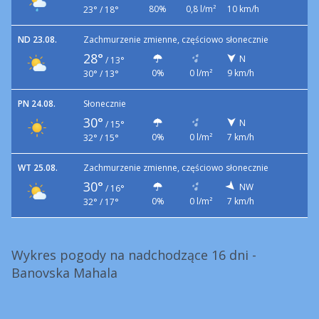
80%
0,8 l/m²
10 km/h
23° / 18°
ND 23.08.
Zachmurzenie zmienne, częściowo słonecznie
28°
N
/
13°
0%
0 l/m²
9 km/h
30° / 13°
PN 24.08.
Słonecznie
30°
N
/
15°
0%
0 l/m²
7 km/h
32° / 15°
WT 25.08.
Zachmurzenie zmienne, częściowo słonecznie
30°
NW
/
16°
0%
0 l/m²
7 km/h
32° / 17°
Wykres pogody na nadchodzące 16 dni -
Banovska Mahala