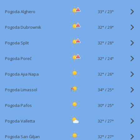
33°
/
Pogoda Alghero
23°
32°
/
Pogoda Dubrownik
29°
32°
/
Pogoda Split
28°
32°
/
Pogoda Poreč
24°
32°
/
Pogoda Ajia Napa
26°
34°
/
Pogoda Limassol
25°
30°
/
Pogoda Pafos
25°
32°
/
Pogoda Valletta
27°
32°
/
Pogoda San Ġiljan
27°