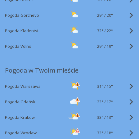
29°
/
Pogoda Gorchevo
20°
32°
/
Pogoda Kladentsi
22°
29°
/
Pogoda Volno
19°
Pogoda w Twoim mieście
31°
/
Pogoda Warszawa
15°
23°
/
Pogoda Gdańsk
17°
33°
/
Pogoda Kraków
13°
33°
/
Pogoda Wrocław
18°