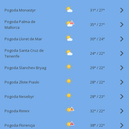
31°
/
Pogoda Monastyr
27°
Pogoda Palma de
35°
/
27°
Mallorca
30°
/
Pogoda Lloret de Mar
24°
Pogoda Santa Cruz de
24°
/
22°
Tenerife
29°
/
Pogoda Slanchev Bryag
22°
28°
/
Pogoda Złote Piaski
22°
28°
/
Pogoda Nesebyr
23°
32°
/
Pogoda Rimini
22°
38°
/
Pogoda Florencja
22°