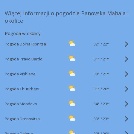
Więcej informacji o pogodzie Banovska Mahala i
okolice
Pogoda w okolicy
32°
/
Pogoda Dolna Ribnitsa
22°
31°
/
Pogoda Pravo Bardo
21°
30°
/
Pogoda Vishlene
21°
31°
/
Pogoda Churicheni
20°
34°
/
Pogoda Mendovo
23°
33°
/
Pogoda Drenovitsa
23°
30°
/
Pogoda Dolene
20°