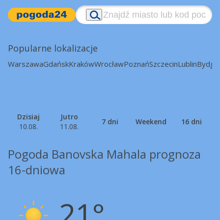
Popularne lokalizacje
Warszawa
Gdańsk
Kraków
Wrocław
Poznań
Szczecin
Lublin
Bydgo
Dzisiaj
Jutro
7 dni
Weekend
16 dni
10.08.
11.08.
Pogoda Banovska Mahala prognoza
16-dniowa
21°