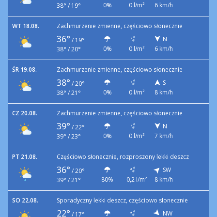
0%
0 l/m²
6 km/h
38° / 19°
WT 18.08.
Zachmurzenie zmienne, częściowo słonecznie
36°
N
/
19°
0%
0 l/m²
6 km/h
38° / 20°
ŚR 19.08.
Zachmurzenie zmienne, częściowo słonecznie
38°
S
/
20°
0%
0 l/m²
8 km/h
38° / 21°
CZ 20.08.
Zachmurzenie zmienne, częściowo słonecznie
39°
N
/
22°
0%
0 l/m²
7 km/h
39° / 23°
PT 21.08.
Częściowo słonecznie, rozproszony lekki deszcz
36°
SW
/
20°
80%
0,2 l/m²
8 km/h
39° / 21°
SO 22.08.
Sporadyczny lekki deszcz, częściowo słonecznie
22°
NW
/
17°