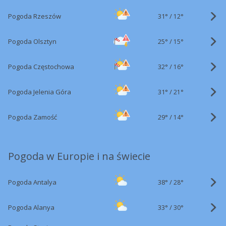
31°
/
Pogoda Rzeszów
12°
25°
/
Pogoda Olsztyn
15°
32°
/
Pogoda Częstochowa
16°
31°
/
Pogoda Jelenia Góra
21°
29°
/
Pogoda Zamość
14°
Pogoda w Europie i na świecie
38°
/
Pogoda Antalya
28°
33°
/
Pogoda Alanya
30°