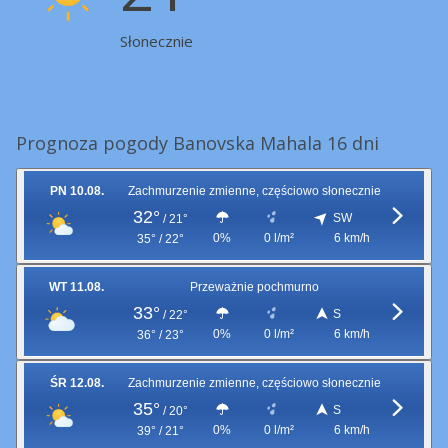
Słonecznie
Prognoza pogody Banovska Mahala 16 dni
PN 10.08.
Zachmurzenie zmienne, częściowo słonecznie
32°
SW
/
21°
0%
0 l/m²
6 km/h
35° / 22°
WT 11.08.
Przeważnie pochmurno
33°
S
/
22°
0%
0 l/m²
6 km/h
36° / 23°
ŚR 12.08.
Zachmurzenie zmienne, częściowo słonecznie
35°
S
/
20°
0%
0 l/m²
6 km/h
39° / 21°