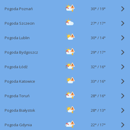
30°
/
Pogoda Poznań
19°
27°
/
Pogoda Szczecin
17°
30°
/
Pogoda Lublin
14°
29°
/
Pogoda Bydgoszcz
17°
32°
/
Pogoda Łódź
16°
33°
/
Pogoda Katowice
16°
28°
/
Pogoda Toruń
16°
28°
/
Pogoda Białystok
13°
22°
/
Pogoda Gdynia
17°