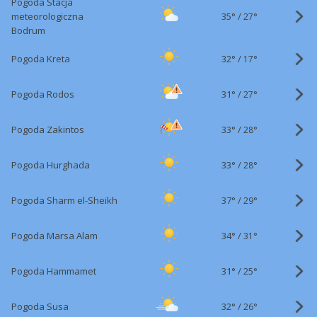
Pogoda Stacja
35°
/
meteorologiczna
27°
Bodrum
32°
/
Pogoda Kreta
17°
31°
/
Pogoda Rodos
27°
33°
/
Pogoda Zakintos
28°
33°
/
Pogoda Hurghada
28°
37°
/
Pogoda Sharm el-Sheikh
29°
34°
/
Pogoda Marsa Alam
31°
31°
/
Pogoda Hammamet
25°
32°
/
Pogoda Susa
26°