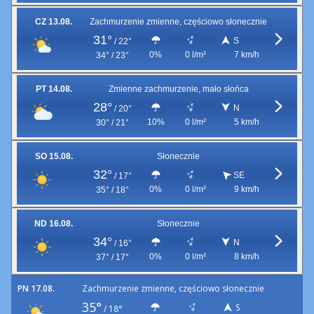
CZ 13.08.
Zachmurzenie zmienne, częściowo słonecznie
31°
S
/
22°
0%
0 l/m²
7 km/h
34° / 23°
PT 14.08.
Zmienne zachmurzenie, mało słońca
28°
N
/
20°
10%
0 l/m²
5 km/h
30° / 21°
SO 15.08.
Słonecznie
32°
SE
/
17°
0%
0 l/m²
9 km/h
35° / 18°
ND 16.08.
Słonecznie
34°
N
/
16°
0%
0 l/m²
8 km/h
37° / 17°
PN 17.08.
Zachmurzenie zmienne, częściowo słonecznie
35°
S
/
18°