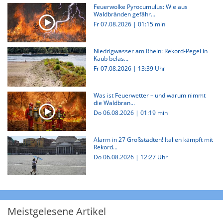
Feuerwolke Pyrocumulus: Wie aus
Waldbränden gefähr...
Fr 07.08.2026
|
01:15 min
Niedrigwasser am Rhein: Rekord-Pegel in
Kaub belas...
Fr 07.08.2026 | 13:39 Uhr
Was ist Feuerwetter – und warum nimmt
die Waldbran...
Do 06.08.2026
|
01:19 min
Alarm in 27 Großstädten! Italien kämpft mit
Rekord...
Do 06.08.2026 | 12:27 Uhr
Meistgelesene Artikel