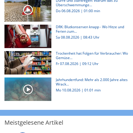
Dürre und Starkregen: Warum das zu
Überschwemmunge...
Do 06.08.2026
|
01:00 min
DRK: Blutkonserven knapp - Wo Hitze und
Ferien zum...
Sa 08.08.2026 | 08:43 Uhr
Trockenheit hat Folgen für Verbraucher: Wo
Gemüse...
Fr 07.08.2026 | 09:12 Uhr
Jahrhundertfund: Mehr als 2.000 Jahre altes
Wrack...
Mo 10.08.2026
|
01:01 min
Meistgelesene Artikel