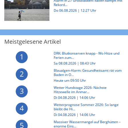
Alarm in 27 Großstädten! Italien kämpft mit
Rekord...
Do 06.08.2026 | 12:27 Uhr
Meistgelesene Artikel
DRK: Blutkonserven knapp - Wo Hitze und
1
Ferien zum...
Sa 08.08.2026 | 08:43 Uhr
Blaualgen-Alarm: Gesundheitsamt rät vom
2
Baden in O...
Heute um 09:50 Uhr
Wetter Hundstage 2026: Nächste
3
Hitzewelle im Anmar...
Di 04.08.2026 | 14:06 Uhr
Wetterprognose Sommer 2026: So lange
4
bleibt die Hi...
Di 04.08.2026 | 14:06 Uhr
Massiver Wassermangel auf Berghütten –
5
enorme Eins...