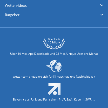
iPhone Wetter
iPad Wetter
Android Wetter
Wettervideos
Nachrichten
Deutschlandwetter
Schweizwetter
Österreichwetter
Regionalwetter
Wetter in Europa
Wetter Weltweit
Wetterlexikon
Promi-News
Ratgeber
Biowetter
Glätteindex
Reiseziel Finder
Erkältungswetter
Klima & Umwelt
Über 10 Mio. App Downloads und 22 Mio. Unique User pro Monat
wetter.com engagiert sich für Klimaschutz und Nachhaltigkeit
Bekannt aus Funk und Fernsehen: Pro7, Sat1, Kabel 1, SWR, ...