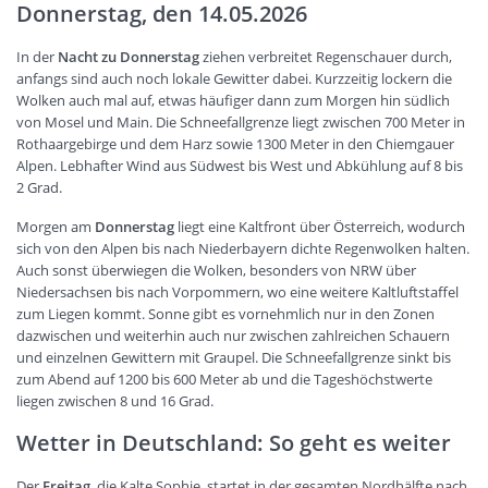
Donnerstag, den 14.05.2026
In der
Nacht zu Donnerstag
ziehen verbreitet Regenschauer durch,
anfangs sind auch noch lokale Gewitter dabei. Kurzzeitig lockern die
Wolken auch mal auf, etwas häufiger dann zum Morgen hin südlich
von Mosel und Main. Die Schneefallgrenze liegt zwischen 700 Meter in
Rothaargebirge und dem Harz sowie 1300 Meter in den Chiemgauer
Alpen. Lebhafter Wind aus Südwest bis West und Abkühlung auf 8 bis
2 Grad.
Morgen am
Donnerstag
liegt eine Kaltfront über Österreich, wodurch
sich von den Alpen bis nach Niederbayern dichte Regenwolken halten.
Auch sonst überwiegen die Wolken, besonders von NRW über
Niedersachsen bis nach Vorpommern, wo eine weitere Kaltluftstaffel
zum Liegen kommt. Sonne gibt es vornehmlich nur in den Zonen
dazwischen und weiterhin auch nur zwischen zahlreichen Schauern
und einzelnen Gewittern mit Graupel. Die Schneefallgrenze sinkt bis
zum Abend auf 1200 bis 600 Meter ab und die Tageshöchstwerte
liegen zwischen 8 und 16 Grad.
Wetter in Deutschland: So geht es weiter
Der
Freitag
, die Kalte Sophie, startet in der gesamten Nordhälfte nach