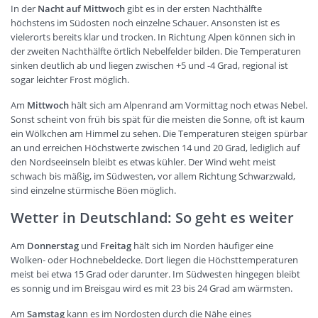
In der
Nacht auf Mittwoch
gibt es in der ersten Nachthälfte
höchstens im Südosten noch einzelne Schauer. Ansonsten ist es
vielerorts bereits klar und trocken. In Richtung Alpen können sich in
der zweiten Nachthälfte örtlich Nebelfelder bilden. Die Temperaturen
sinken deutlich ab und liegen zwischen +5 und -4 Grad, regional ist
sogar leichter Frost möglich.
Am
Mittwoch
hält sich am Alpenrand am Vormittag noch etwas Nebel.
Sonst scheint von früh bis spät für die meisten die Sonne, oft ist kaum
ein Wölkchen am Himmel zu sehen. Die Temperaturen steigen spürbar
an und erreichen Höchstwerte zwischen 14 und 20 Grad, lediglich auf
den Nordseeinseln bleibt es etwas kühler. Der Wind weht meist
schwach bis mäßig, im Südwesten, vor allem Richtung Schwarzwald,
sind einzelne stürmische Böen möglich.
Wetter in Deutschland: So geht es weiter
Am
Donnerstag
und
Freitag
hält sich im Norden häufiger eine
Wolken- oder Hochnebeldecke. Dort liegen die Höchsttemperaturen
meist bei etwa 15 Grad oder darunter. Im Südwesten hingegen bleibt
es sonnig und im Breisgau wird es mit 23 bis 24 Grad am wärmsten.
Am
Samstag
kann es im Nordosten durch die Nähe eines