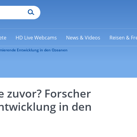
ete
HD Live Webcams
News & Videos
Reisen & Fre
rmierende Entwicklung in den Ozeanen
e zuvor? Forscher
ntwicklung in den