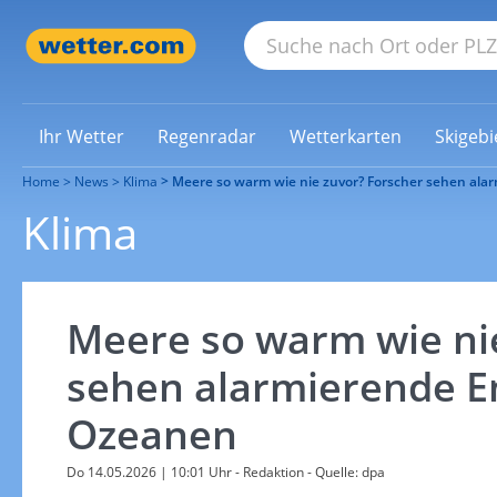
Ihr Wetter
Regenradar
Wetterkarten
Skigebi
Home
News
Klima
Meere so warm wie nie zuvor? Forscher sehen ala
Klima
Meere so warm wie ni
sehen alarmierende E
Ozeanen
Do 14.05.2026 | 10:01 Uhr
- Redaktion - Quelle: dpa