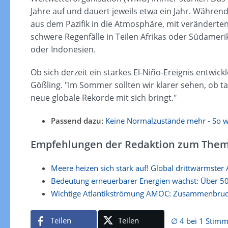
Jahre auf und dauert jeweils etwa ein Jahr. Währe
aus dem Pazifik in die Atmosphäre, mit veränderten
schwere Regenfälle in Teilen Afrikas oder Südameri
oder Indonesien.
Ob sich derzeit ein starkes El-Niño-Ereignis entwickl
Gößling. "Im Sommer sollten wir klarer sehen, ob tat
neue globale Rekorde mit sich bringt."
Passend dazu:
Keine Normalzustände mehr - So wa
Empfehlungen der Redaktion zum Them
Meere heizen sich stark auf! Global drittwärmster 
Bedeutung erneuerbarer Energien wächst: Über 50 
Wichtige Atlantikströmung AMOC: Zusammenbruch 
Teilen
Teilen
∅ 4 bei 1 Stim