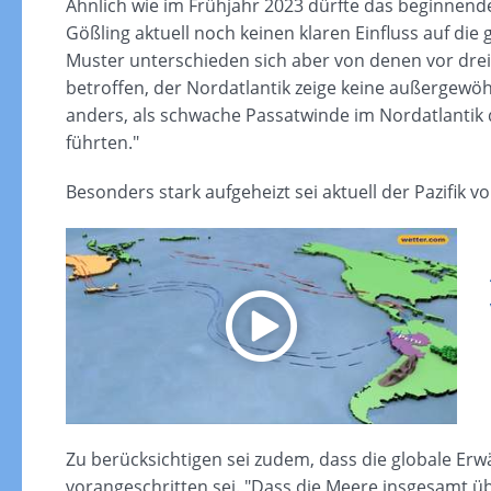
Ähnlich wie im Frühjahr 2023 dürfte das beginnend
Gößling aktuell noch keinen klaren Einfluss auf di
Muster unterschieden sich aber von denen vor drei J
betroffen, der Nordatlantik zeige keine außergew
anders, als schwache Passatwinde im Nordatlantik
führten."
Besonders stark aufgeheizt sei aktuell der Pazifik v
Zu berücksichtigen sei zudem, dass die globale Er
vorangeschritten sei. "Dass die Meere insgesamt übe