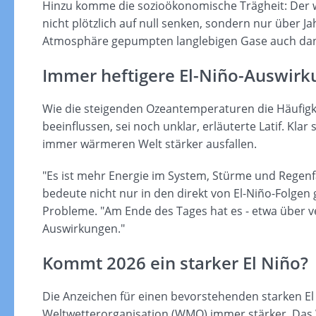
Hinzu komme die sozioökonomische Trägheit: Der w
nicht plötzlich auf null senken, sondern nur über Ja
Atmosphäre gepumpten langlebigen Gase auch dan
Immer heftigere El-Niño-Auswir
Wie die steigenden Ozeantemperaturen die Häufigke
beeinflussen, sei noch unklar, erläuterte Latif. Klar
immer wärmeren Welt stärker ausfallen.
"Es ist mehr Energie im System, Stürme und Regenfä
bedeute nicht nur in den direkt von El-Niño-Folge
Probleme. "Am Ende des Tages hat es - etwa über ve
Auswirkungen."
Kommt 2026 ein starker El Niño?
Die Anzeichen für einen bevorstehenden starken E
Weltwetterorganisation (WMO) immer stärker. Das W