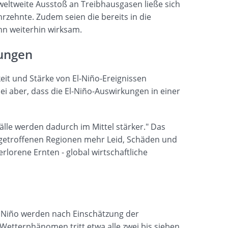
eltweite Ausstoß an Treibhausgasen ließe sich
hrzehnte. Zudem seien die bereits in die
n weiterhin wirksam.
kungen
it und Stärke von El-Niño-Ereignissen
 sei aber, dass die El-Niño-Auswirkungen in einer
lle werden dadurch im Mittel stärker." Das
n getroffenen Regionen mehr Leid, Schäden und
rlorene Ernten - global wirtschaftliche
l Niño werden nach Einschätzung der
etterphänomen tritt etwa alle zwei bis sieben