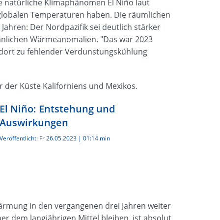
e natürliche Klimaphänomen El Niño laut
e globalen Temperaturen haben. Die räumlichen
ahren: Der Nordpazifik sei deutlich stärker
öhnlichen Wärmeanomalien. "Das war 2023
 dort zu fehlender Verdunstungskühlung
or der Küste Kaliforniens und Mexikos.
El Niño: Entstehung und
Auswirkungen
Veröffentlicht:
Fr 26.05.2023
|
01:14 min
wärmung in den vergangenen drei Jahren weiter
r dem langjährigen Mittel bleiben, ist absolut