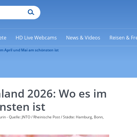
ete
HD Live Webcams
News & Videos
Reisen & Fre
im April und Mai am schönsten ist
hland 2026: Wo es im
nsten ist
eurin - Quelle: JNTO / Rheinische Post / Städte: Hamburg, Bonn,