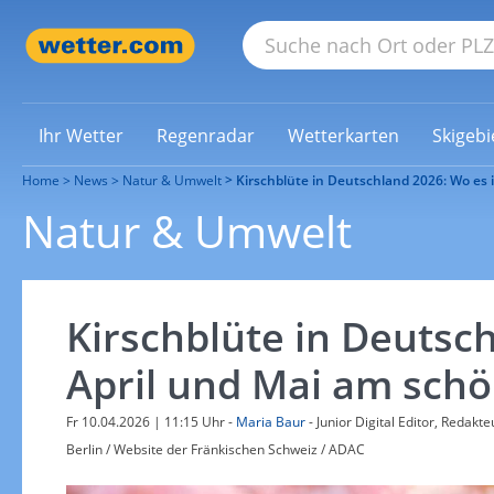
Ihr Wetter
Regenradar
Wetterkarten
Skigebi
Home
News
Natur & Umwelt
Kirschblüte in Deutschland 2026: Wo es 
Natur & Umwelt
Kirschblüte in Deutsc
April und Mai am schö
Fr 10.04.2026 | 11:15 Uhr
-
Maria Baur
- Junior Digital Editor, Redakt
Berlin / Website der Fränkischen Schweiz / ADAC