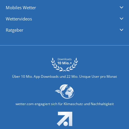
Regenradar
Windgeschwindigkeiten
Temperatur
Sonnenschein
Wassertemperatur
Mobiles Wetter
iPhone Wetter
iPad Wetter
Android Wetter
Wettervideos
Nachrichten
Deutschlandwetter
Schweizwetter
Österreichwetter
Regionalwetter
Wetter in Europa
Wetter Weltweit
Wetterlexikon
Promi-News
Ratgeber
Biowetter
Glätteindex
Reiseziel Finder
Erkältungswetter
Klima & Umwelt
Über 10 Mio. App Downloads und 22 Mio. Unique User pro Monat
wetter.com engagiert sich für Klimaschutz und Nachhaltigkeit