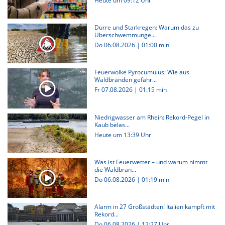
Heute um 09:12 Uhr
Dürre und Starkregen: Warum das zu
Überschwemmunge...
Do 06.08.2026
|
01:00 min
Feuerwolke Pyrocumulus: Wie aus
Waldbränden gefähr...
Fr 07.08.2026
|
01:15 min
Niedrigwasser am Rhein: Rekord-Pegel in
Kaub belas...
Heute um 13:39 Uhr
Was ist Feuerwetter – und warum nimmt
die Waldbran...
Do 06.08.2026
|
01:19 min
Alarm in 27 Großstädten! Italien kämpft mit
Rekord...
Do 06.08.2026 | 12:27 Uhr