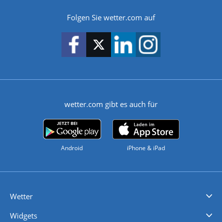
Folgen Sie wetter.com auf
wetter.com gibt es auch für
Android
iPhone & iPad
Wetter
Videovorhersagen
Kolumnen
Unwetterwarnungen
wetter.com Deutschland
wetter.com Schweiz
wetter.com Österreich
Werben
Homepage Widget
Wetter API
Wetter- und Geodaten - meteonomiqs.com
tiempo.es
meteos24.fr
ilmeteo24.it
pogoda24.pl
weather24.co.uk
Widgets