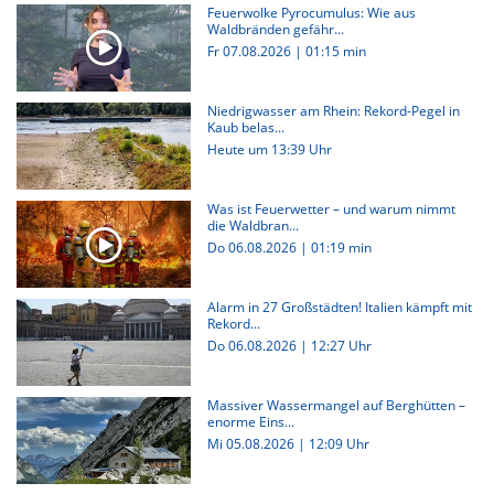
Feuerwolke Pyrocumulus: Wie aus
Waldbränden gefähr...
Fr 07.08.2026
|
01:15 min
Niedrigwasser am Rhein: Rekord-Pegel in
Kaub belas...
Heute um 13:39 Uhr
Was ist Feuerwetter – und warum nimmt
die Waldbran...
Do 06.08.2026
|
01:19 min
Alarm in 27 Großstädten! Italien kämpft mit
Rekord...
Do 06.08.2026 | 12:27 Uhr
Massiver Wassermangel auf Berghütten –
enorme Eins...
Mi 05.08.2026 | 12:09 Uhr