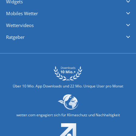
Widgets
Regenradar
Windgeschwindigkeiten
Temperatur
Sonnenschein
Wassertemperatur
Mobiles Wetter
iPhone Wetter
iPad Wetter
Android Wetter
Wettervideos
Nachrichten
Deutschlandwetter
Schweizwetter
Österreichwetter
Regionalwetter
Wetter in Europa
Wetter Weltweit
Wetterlexikon
Promi-News
Ratgeber
Biowetter
Glätteindex
Reiseziel Finder
Erkältungswetter
Klima & Umwelt
Über 10 Mio. App Downloads und 22 Mio. Unique User pro Monat
wetter.com engagiert sich für Klimaschutz und Nachhaltigkeit