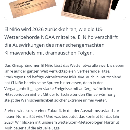
El Niño wird 2026 zurückkehren, wie die US-
Wetterbehörde NOAA mitteilte. El Niño verschärft
die Auswirkungen des menschengemachten
Klimawandels mit dramatischen Folgen.
Das Klimaphänomen El Niño lässt das Wetter etwa alle zwei bis sieben
Jahre auf der ganzen Welt verrücktspielen, verheerende Hitze,
Starkregen und heftige Wirbelstürme inklusive. Auch in Deutschland
hat El Niño bereits seine Spuren hinterlassen, denn in der
Vergangenheit gingen starke Ereignisse mit außergewöhnlichen
Hitzeperioden einher. Mit der fortschreitenden Klimaerwärmung
steigt die Wahrscheinlichkeit solcher Extreme immer weiter.
Stehen wir also vor einer Zukunft, in der der Ausnahmezustand zur
neuen Normalität wird? Und was bedeutet das konkret für das Jahr
2026? Wir blicken mit unserem wetter.com-Meteorologen Hartmut
Mühlbauer auf die aktuelle Lage.