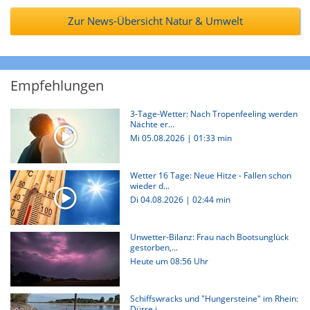
Zur News-Übersicht Natur & Umwelt
Empfehlungen
3-Tage-Wetter: Nach Tropenfeeling werden
Nächte er...
Mi 05.08.2026
|
01:33 min
Wetter 16 Tage: Neue Hitze - Fallen schon
wieder d...
Di 04.08.2026
|
02:44 min
Unwetter-Bilanz: Frau nach Bootsunglück
gestorben,...
Heute um 08:56 Uhr
Schiffswracks und "Hungersteine" im Rhein:
Dürre i...