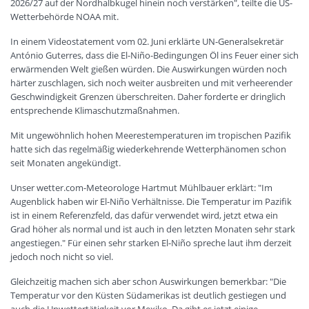
2026/27 auf der Nordhalbkugel hinein noch verstärken", teilte die US-
Wetterbehörde NOAA mit.
In einem Videostatement vom 02. Juni erklärte UN-Generalsekretär
António Guterres, dass die El-Niño-Bedingungen Öl ins Feuer einer sich
erwärmenden Welt gießen würden. Die Auswirkungen würden noch
härter zuschlagen, sich noch weiter ausbreiten und mit verheerender
Geschwindigkeit Grenzen überschreiten. Daher forderte er dringlich
entsprechende Klimaschutzmaßnahmen.
Mit ungewöhnlich hohen Meerestemperaturen im tropischen Pazifik
hatte sich das regelmäßig wiederkehrende Wetterphänomen schon
seit Monaten angekündigt.
Unser wetter.com-Meteorologe Hartmut Mühlbauer erklärt: "Im
Augenblick haben wir El-Niño Verhältnisse. Die Temperatur im Pazifik
ist in einem Referenzfeld, das dafür verwendet wird, jetzt etwa ein
Grad höher als normal und ist auch in den letzten Monaten sehr stark
angestiegen." Für einen sehr starken El-Niño spreche laut ihm derzeit
jedoch noch nicht so viel.
Gleichzeitig machen sich aber schon Auswirkungen bemerkbar: "Die
Temperatur vor den Küsten Südamerikas ist deutlich gestiegen und
auch die Unwettertätigkeit vor Mexiko. Da gibt es jetzt einige