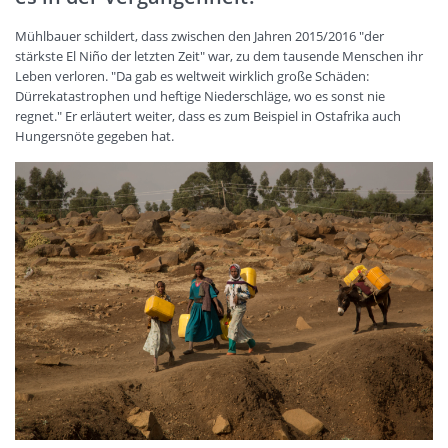
Mühlbauer schildert, dass zwischen den Jahren 2015/2016 "der
stärkste El Niño der letzten Zeit" war, zu dem tausende Menschen ihr
Leben verloren. "Da gab es weltweit wirklich große Schäden:
Dürrekatastrophen und heftige Niederschläge, wo es sonst nie
regnet." Er erläutert weiter, dass es zum Beispiel in Ostafrika auch
Hungersnöte gegeben hat.