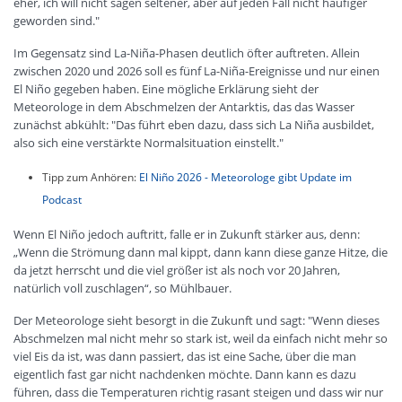
eher, ich will nicht sagen seltener, aber auf jeden Fall nicht häufiger
geworden sind."
Im Gegensatz sind La-Niña-Phasen deutlich öfter auftreten. Allein
zwischen 2020 und 2026 soll es fünf La-Niña-Ereignisse und nur einen
El Niño gegeben haben. Eine mögliche Erklärung sieht der
Meteorologe in dem Abschmelzen der Antarktis, das das Wasser
zunächst abkühlt: "Das führt eben dazu, dass sich La Niña ausbildet,
also sich eine verstärkte Normalsituation einstellt."
Tipp zum Anhören:
El Niño 2026 - Meteorologe gibt Update im
Podcast
Wenn El Niño jedoch auftritt, falle er in Zukunft stärker aus, denn:
„Wenn die Strömung dann mal kippt, dann kann diese ganze Hitze, die
da jetzt herrscht und die viel größer ist als noch vor 20 Jahren,
natürlich voll zuschlagen“, so Mühlbauer.
Der Meteorologe sieht besorgt in die Zukunft und sagt: "Wenn dieses
Abschmelzen mal nicht mehr so stark ist, weil da einfach nicht mehr so
viel Eis da ist, was dann passiert, das ist eine Sache, über die man
eigentlich fast gar nicht nachdenken möchte. Dann kann es dazu
führen, dass die Temperaturen richtig rasant steigen und dass wir nur