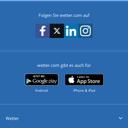
Folgen Sie wetter.com auf
wetter.com gibt es auch für
Android
iPhone & iPad
Wetter
Videovorhersagen
Kolumnen
Unwetterwarnungen
wetter.com Deutschland
wetter.com Schweiz
wetter.com Österreich
Werben
Homepage Widget
Wetter API
Wetter- und Geodaten - meteonomiqs.com
tiempo.es
meteos24.fr
ilmeteo24.it
pogoda24.pl
weather24.co.uk