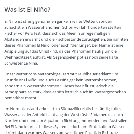
Was ist El Niño?
El Niño ist streng genommen gar kein reines Wetter-, sondern
zunächst ein Wasserphänomen. Schon vor Jahrhunderten stellten
Fischer vor Peru fest, dass sich das Meer in unregelmäßigen
Abständen erwärmt und die Fischbestände zurückgehen. Sie nannten
dieses Phänomen El Niño, oder auch "der Junge". Der Name ist eine
Anspielung auf das Christkind, da das Phänomen häufig um die
Weihnachtszeit auftrat. Als Gegenspieler gibt es noch seine kalte
Schwester La Niña.
Unser wetter.com-Meteorologe Hartmut Mühlbauer erklärt: "Im
Grunde ist El Niño und auch La Niña gar kein Wetterphänomen,
sondern ein Wasserphänomen." Dieses beeinflusst jedoch die
Atmosphäre so stark, dass es sich letztlich auch im Wettergeschehen
bemerkbar macht.
Im Normalzustand zirkuliert im Südpazifik relativ beständig kaltes
Wasser aus der Antarktis entlang der Westküste Südamerikas nach
Norden und dann am Äquator in Richtung Indonesien und Australien.
Bei El Niño kehrt sich dieses System jedoch um. Statt kaltem Wasser
strömt dann warmes Wasser vom westlichen Pazifik in Richtung