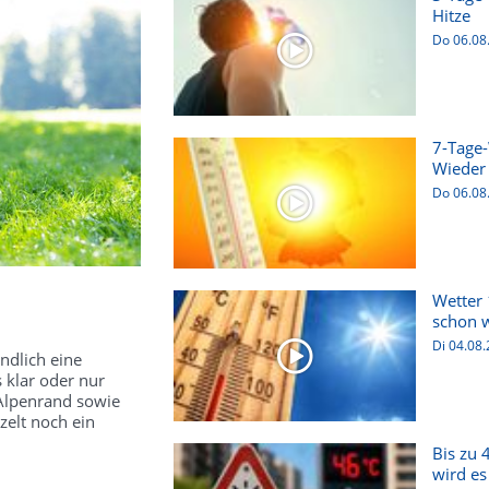
Hitze
Do 06.08
7-Tage-
Wieder 
Do 06.08
s
Wetter 
schon w
Di 04.08
ndlich eine
s klar oder nur
 Alpenrand sowie
zelt noch ein
Bis zu 
wird es