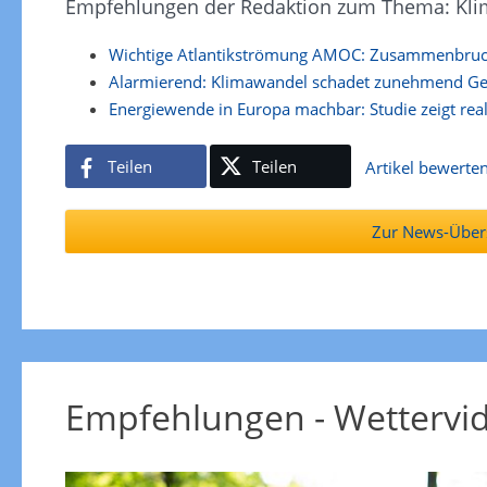
Empfehlungen der Redaktion zum Thema: Kli
Wichtige Atlantikströmung AMOC: Zusammenbruch 
Alarmierend: Klimawandel schadet zunehmend G
Energiewende in Europa machbar: Studie zeigt real
Teilen
Teilen
Artikel bewerte
Zur News-Übers
Empfehlungen - Wettervi