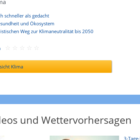
ma
schneller als gedacht
esundheit und Ökosystem
istischen Weg zur Klimaneutralität bis 2050
n
icht Klima
deos und Wettervorhersagen
3-Tage-