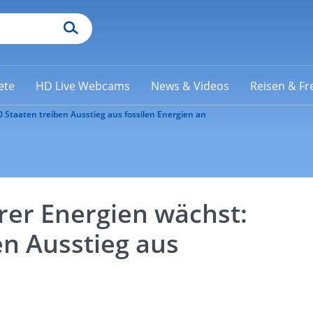
ete
HD Live Webcams
News & Videos
Reisen & Fre
Staaten treiben Ausstieg aus fossilen Energien an
er Energien wächst:
en Ausstieg aus