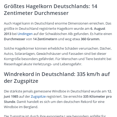
Größtes Hagelkorn Deutschlands: 14
Zentimeter Durchmesser
Auch Hagel kann in Deutschland enorme Dimensionen erreichen. Das
größte in Deutschland registrierte Hagelkorn wurde am
6. August
2013
bei
Undingen
auf der Schwäbischen Alb gefunden. Es hatte einen
Durchmesser
von
14 Zentimetern
und wog etwa
360 Gramm
.
Solche Hagelkörner können erhebliche Schäden verursachen. Dächer,
Autos, Solaranlagen, Gewächshäuser und Fassaden sind bei dieser
Korngröße besonders gefährdet. Für Menschen und Tiere besteht bei
Riesenhagel akute Verletzungs- und Lebensgefahr.
Windrekord in Deutschland: 335 km/h auf
der Zugspitze
Die stärkste jemals gemessene Windböe in Deutschland wurde am
12.
Juni 1985
auf der
Zugspitze
registriert. Sie erreichte
335 Kilometer pro
Stunde
. Damit handelt es sich um den deutschen Rekord für eine
Windböe im Bergland.
Die Zugspitze ist durch ihre exponierte Lage besonders anfällig für