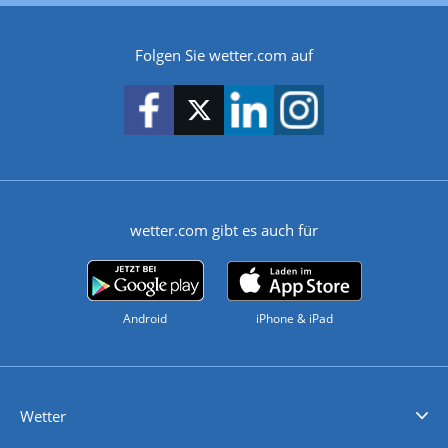
Folgen Sie wetter.com auf
wetter.com gibt es auch für
Android
iPhone & iPad
Wetter
Videovorhersagen
Kolumnen
Unwetterwarnungen
wetter.com Deutschland
wetter.com Schweiz
wetter.com Österreich
Werben
Homepage Widget
Wetter API
Wetter- und Geodaten - meteonomiqs.com
tiempo.es
meteos24.fr
ilmeteo24.it
pogoda24.pl
weather24.co.uk