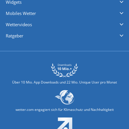
Widgets
Regenradar
Windgeschwindigkeiten
Temperatur
Sonnenschein
Wassertemperatur
Mobiles Wetter
iPhone Wetter
iPad Wetter
Android Wetter
Wettervideos
Nachrichten
Deutschlandwetter
Schweizwetter
Österreichwetter
Regionalwetter
Wetter in Europa
Wetter Weltweit
Wetterlexikon
Promi-News
Ratgeber
Biowetter
Glätteindex
Reiseziel Finder
Erkältungswetter
Klima & Umwelt
Über 10 Mio. App Downloads und 22 Mio. Unique User pro Monat
wetter.com engagiert sich für Klimaschutz und Nachhaltigkeit