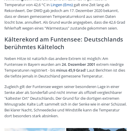
Temperatur von 42,6 °C in
Lingen (Ems)
galt eine Zeit lang als
Rekordwert. Der DWD gab jedoch am 17. Dezember 2020 bekannt,
dass er diesen gemessenen Temperaturrekord aus seinen Daten
löscht bzw. annulliert. Als Grund wurde angegeben, dass die 42,6 Grad
fehlerhaft wegen eines "Wärmestaus" zustande gekommen seien.
Kälterekord am Funtensee: Deutschlands
berühmtes Kälteloch
Neben Hitze ist natürlich das andere Extrem ist möglich: Am
Funtensee in Bayern wurden am
24. Dezember 2001
extrem niedrige
Temperaturen registriert - bis
minus 45,9 Grad
! Laut Berichten ist dies
die tiefste jemals in Deutschland gemessene Temperatur.
Zugleich gilt der Funtensee wegen seiner besonderen Lage in einer
Senke aber als Sonderfall und nicht immer als offiziell vergleichbarer
"kältester Ort" Deutschlands. Der Grund für die dortigen extremen
Minusgrade: Kalte Luft sammelt sich in der Senke wie in einer Schüssel.
Bei klarer Nacht, Schneedecke und Windstille kann die Temperatur
dort besonders stark absinken.