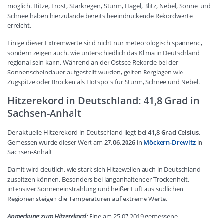
möglich. Hitze, Frost, Starkregen, Sturm, Hagel, Blitz, Nebel, Sonne und
Schnee haben hierzulande bereits beeindruckende Rekordwerte
erreicht.
Einige dieser Extremwerte sind nicht nur meteorologisch spannend,
sondern zeigen auch, wie unterschiedlich das Klima in Deutschland
regional sein kann. Während an der Ostsee Rekorde bei der
Sonnenscheindauer aufgestellt wurden, gelten Berglagen wie
Zugspitze oder Brocken als Hotspots für Sturm, Schnee und Nebel.
Hitzerekord in Deutschland: 41,8 Grad in
Sachsen-Anhalt
Der aktuelle Hitzerekord in Deutschland liegt bei
41,8 Grad Celsius
.
Gemessen wurde dieser Wert am
27.06.2026
in
Möckern-Drewitz
in
Sachsen-Anhalt
Damit wird deutlich, wie stark sich Hitzewellen auch in Deutschland
zuspitzen können. Besonders bei langanhaltender Trockenheit,
intensiver Sonneneinstrahlung und heißer Luft aus südlichen
Regionen steigen die Temperaturen auf extreme Werte.
Anmerkung zum Hitzerekord:
Eine am 25.07.2019 gemessene