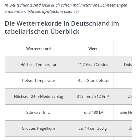
In Deutschland sind lokal auch schon mal meterhohe Schneemengen
entstanden. (Quelle: dpa/picture alliance)
Die Wetterrekorde in Deutschland im
tabellarischen Überblick
Wetterrekord
Wert
Höchste Temperatur
41,2 Grad Celsius
Duisburg
Tiefste Temperatur
-45,9 Grad Celsius
Höchster 24-h-Niederschlag
312 mm / 312 l/m²
Zinnwa
Stärkster Blitz
rund 480 kA
nahe Herzbe
Größtes Hagelkorn
ca. 14 cm, 360 g
Undin