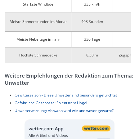
Stärkste Windböe
335 km/h
Meiste Sonnenstunden im Monat
403 Stunden
Ka
Meiste Nebeltage im Jahr
330 Tage
Bro
Höchste Schneedecke
8,30 m
Zugspitzpla
Weitere Empfehlungen der Redaktion zum Thema:
Unwetter
Gewittersaison - Diese Unwetter sind besonders gefürchtet
Gefährliche Geschosse: So entsteht Hagel
Unwetterwarnung: Ab wann wird wie und wovor gewarnt?