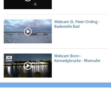
Hongkong schwitzt: Heißester Tag seit 1884
Mo 10.08.
14:34
Webcam St. Peter-Ording -
Badestelle Bad
Webcam Bonn -
Kennedybrücke - Rheinufer
Tipp:
Alles für die perfekte Heckenpflege
ANZEIGE