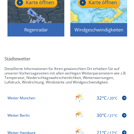
Karte öffnen
Karte öffnen
Regenradar
Windgeschwindigkeiten
Sonnenfinsternis am Mittwoch: So
Mo 10.08.
spektakulär sehen wir die Sonne erst 2075
12:04
wieder
Städtewetter
Detaillierte Informationen für Ihren gewünschten Ort erhalten Sie auf
unseren Vorhersageseiten mit allen wichtigen Wetterparametern wie z.B.
Temperatur, Niederschlagswahrscheinlichkeit, Wetterwarnungen,
Luftdruck, Windrichtung, Windstärke und Windgeschwindigkeit.
32°C
Wetter München
/
20°C
30°C
Wetter Berlin
/
21°C
Wettertrend Oktober 2026: Dürre und
Mo 10.08.
Trockenheit bis in den Herbst?
12:00
21°C
Wetter Hamburg
/
17°C