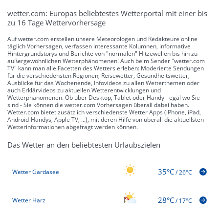
wetter.com: Europas beliebtestes Wetterportal mit einer bis
zu 16 Tage Wettervorhersage
Auf wetter.com erstellen unsere Meteorologen und Redakteure online
täglich Vorhersagen, verfassen interessante Kolumnen, informative
Hintergrundstorys und Berichte von "normalen" Hitzewellen bis hin zu
außergewöhnlichen Wetterphänomenen! Auch beim Sender "wetter.com
TV" kann man alle Facetten des Wetters erleben: Moderierte Sendungen
für die verschiedensten Regionen, Reisewetter, Gesundheitswetter,
Ausblicke für das Wochenende, Infovideos zu allen Wetterthemen oder
auch Erklärvideos zu aktuellen Wetterentwicklungen und
Wetterphänomenen. Ob über Desktop, Tablet oder Handy - egal wo Sie
sind - Sie können die wetter.com Vorhersagen überall dabei haben.
Wetter.com bietet zusätzlich verschiedenste Wetter Apps (iPhone, iPad,
Android-Handys, Apple TV, ...), mit deren Hilfe von überall die aktuellsten
Wetterinformationen abgefragt werden können.
Das Wetter an den beliebtesten Urlaubszielen
35°C
Wetter Gardasee
/
26°C
28°C
Wetter Harz
/
17°C