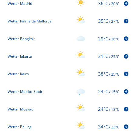
36°C
Wetter Madrid
/
20°C
Tipp:
Endlich im Moment sein
ANZEIGE
35°C
Wetter Palma de Mallorca
/
27°C
29°C
Wetter Bangkok
/
26°C
31°C
Wetter Jakarta
/
25°C
38°C
Wetter Kairo
/
25°C
24°C
Wetter Mexiko-Stadt
/
15°C
24°C
Wetter Moskau
/
13°C
34°C
Wetter Beijing
/
23°C