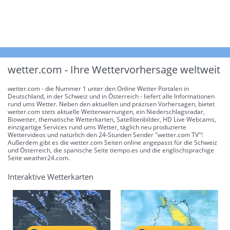
EU-Klimadienst: Heißester Sommerbeginn der
Mo 10.08.
Geschichte Westeuropas
wetter.com - Ihre Wettervorhersage weltweit
13:47
wetter.com - die Nummer 1 unter den Online Wetter Portalen in
Deutschland, in der Schweiz und in Österreich - liefert alle Informationen
rund ums Wetter. Neben den aktuellen und präzisen Vorhersagen, bietet
wetter.com stets aktuelle Wetterwarnungen, ein Niederschlagsradar,
Biowetter, thematische Wetterkarten, Satellitenbilder, HD Live Webcams,
einzigartige Services rund ums Wetter, täglich neu produzierte
Wettervideos und natürlich den 24-Stunden Sender "wetter.com TV"!
Außerdem gibt es die wetter.com Seiten online angepasst für die Schweiz
und Österreich, die spanische Seite tiempo.es und die englischsprachige
Seite weather24.com.
Interaktive Wetterkarten
Tipp:
Alpbachtal… Das ist Tirol.
ANZEIGE