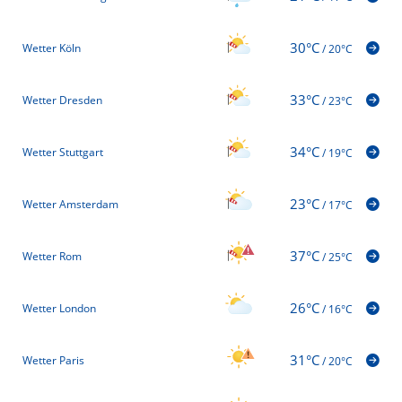
30°C
Wetter Köln
/
20°C
33°C
Wetter Dresden
/
23°C
Mo 10.08.2026 | 12:01 Uhr
34°C
Wetter Stuttgart
/
19°C
Countdown zur Sonnenfinsternis 2026 -
Mo 10.08.
Fantastische Wetteraussichten für Spanien
11:24
23°C
Wetter Amsterdam
/
17°C
37°C
Wetter Rom
/
25°C
26°C
Wetter London
/
16°C
31°C
Wetter Paris
/
20°C
Mo 10.08.2026 | 11:24 Uhr