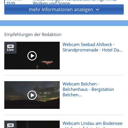
Wolken und Sonne
15:55
mehr Informationen anzeigen
Empfehlungen der Redaktion
Webcam Seebad Ahlbeck -
Strandpromenade - Hotel Da...
Tipp:
Der Regenradar sagt: Auszeit an Bord
voraus!
ANZEIGE
Webcam Belchen -
Belchenhaus - Bergstation
Belchen...
Webcam Lindau am Bodensee