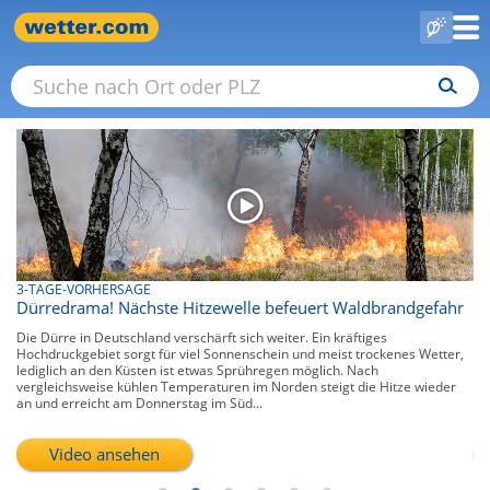
3-TAGE-VORHERSAGE
7-
Dürredrama! Nächste Hitzewelle befeuert Waldbrandgefahr
Bi
Die Dürre in Deutschland verschärft sich weiter. Ein kräftiges
Di
en
Hochdruckgebiet sorgt für viel Sonnenschein und meist trockenes Wetter,
tr
er
lediglich an den Küsten ist etwas Sprühregen möglich. Nach
te
vergleichsweise kühlen Temperaturen im Norden steigt die Hitze wieder
sc
an und erreicht am Donnerstag im Süd...
St
Video ansehen