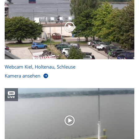
Webcam Kiel, Holtenau, Schleuse
Kamera ansehen