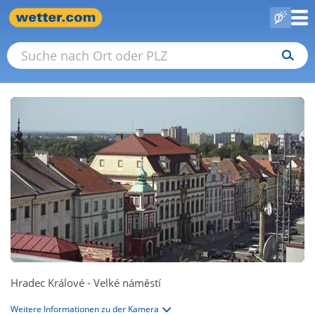
Hradec Králové - Velké náměstí
Weitere Informationen zu der Kamera