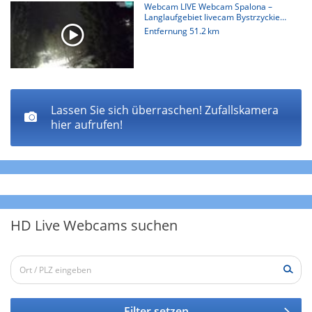
Webcam LIVE Webcam Spalona –
Langlaufgebiet livecam Bystrzyckie
Berge
Entfernung
51.2 km
Lassen Sie sich überraschen! Zufallskamera
hier aufrufen!
HD Live Webcams suchen
Filter setzen