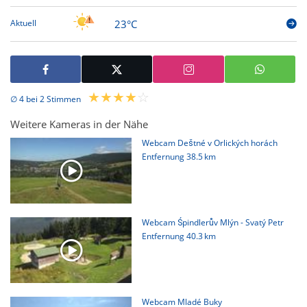
Die Webcam zeigt den Großen Platz Velké náměstí in Hradec
Aktuell
23°C
Králové in Tschechien.
Hradec Králové (deutsch Königgrätz) ist eine ehemalige
Königsstadt im Osten Böhmens und Sitz der Region
Královéhradecký kraj. Die Stadt liegt im Vorland des
∅ 4 bei 2 Stimmen
Riesengebirges auf rund 250 m ü. M. am Zusammenfluss
von Elbe (Labe) und Adler (Orlice).
Weitere Kameras in der Nähe
Webcam Deštné v Orlických horách
Der Hauptplatz Velké náměstí bildet das historische Zentrum
Entfernung
38.5 km
der Stadt. Die Webcam eröffnet einen weitläufigen Blick die
Altstadt und den großzügigen Platz. Das Panorama prägen
die markanten Türme der Heilig-Geist-Kathedrale sowie der
Weiße Turm.
Webcam Śpindlerův Mlýn - Svatý Petr
Entfernung
40.3 km
Webcam Mladé Buky