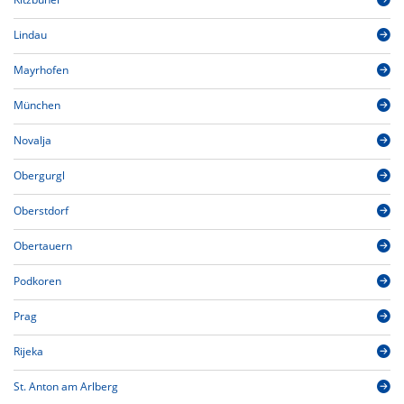
Lindau
Mayrhofen
München
Novalja
Obergurgl
Oberstdorf
Obertauern
Podkoren
Prag
Rijeka
St. Anton am Arlberg