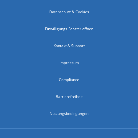
Datenschutz & Cookies
Einwilligungs-Fenster öffnen
Kontakt & Support
Impressum
Compliance
Barrierefreiheit
Nutzungsbedingungen