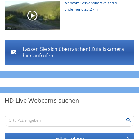
Webcam Červenohorské sedlo
Entfernung
23.2 km
Lassen Sie sich überraschen! Zufallskamera
hier aufrufen!
HD Live Webcams suchen
Filter setzen