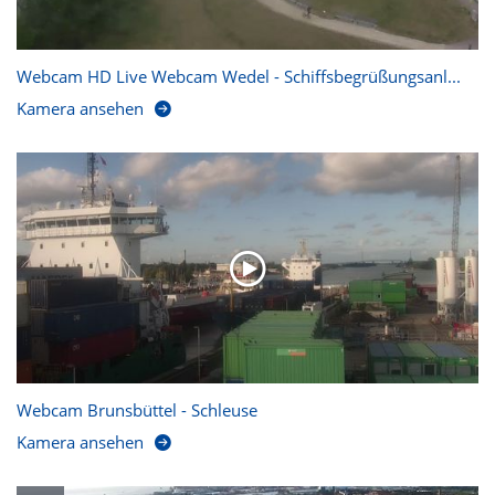
Webcam HD Live Webcam Wedel - Schiffsbegrüßungsanl...
Kamera ansehen
Webcam Brunsbüttel - Schleuse
Kamera ansehen