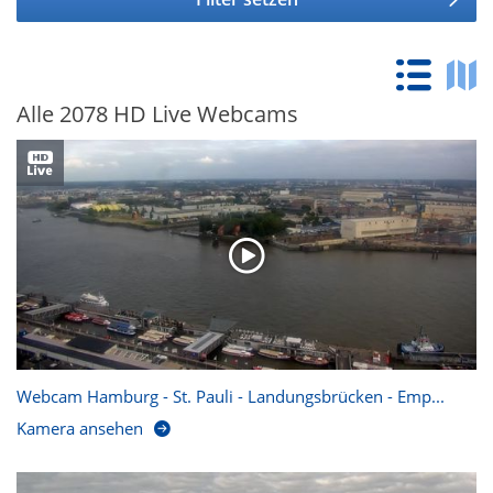
Alle 2078 HD Live Webcams
Webcam Hamburg - St. Pauli - Landungsbrücken - Emp...
Kamera ansehen