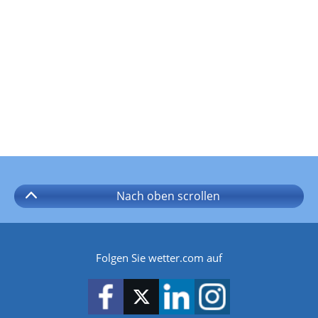
Nach oben
scrollen
Folgen Sie wetter.com auf