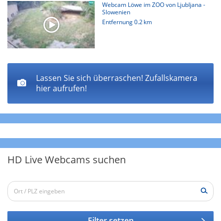
Webcam Löwe im ZOO von Ljubljana -
Slowenien
Entfernung
0.2 km
Lassen Sie sich überraschen! Zufallskamera
hier aufrufen!
HD Live Webcams suchen
Filter setzen