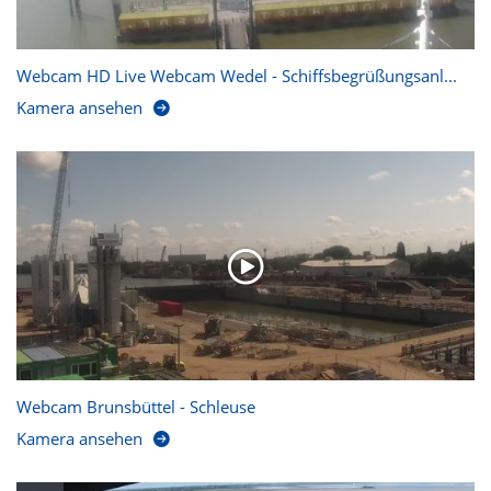
Webcam HD Live Webcam Wedel - Schiffsbegrüßungsanl...
Kamera ansehen
Webcam Brunsbüttel - Schleuse
Kamera ansehen