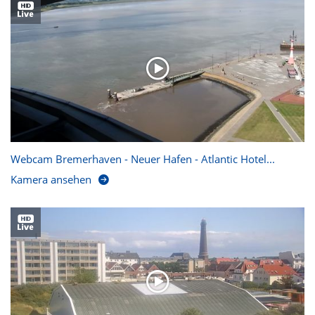
Webcam Bremerhaven - Neuer Hafen - Atlantic Hotel...
Kamera ansehen