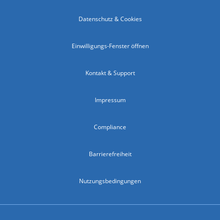
Datenschutz & Cookies
Einwilligungs-Fenster öffnen
Kontakt & Support
Impressum
Compliance
Barrierefreiheit
Nutzungsbedingungen