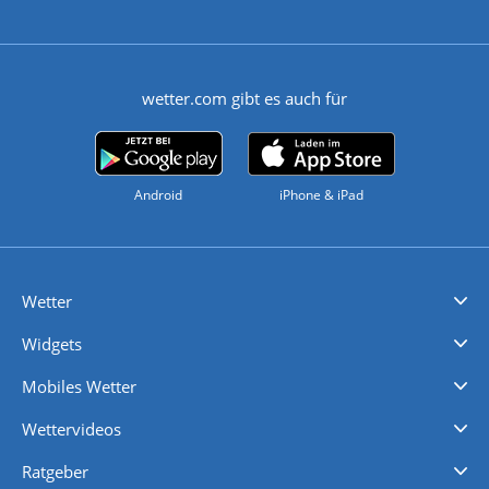
wetter.com gibt es auch für
Android
iPhone & iPad
Wetter
Videovorhersagen
Kolumnen
Unwetterwarnungen
wetter.com Deutschland
wetter.com Schweiz
wetter.com Österreich
Werben
Homepage Widget
Wetter API
Wetter- und Geodaten - meteonomiqs.com
tiempo.es
meteos24.fr
ilmeteo24.it
pogoda24.pl
weather24.co.uk
Widgets
Regenradar
Windgeschwindigkeiten
Temperatur
Sonnenschein
Wassertemperatur
Mobiles Wetter
iPhone Wetter
iPad Wetter
Android Wetter
Wettervideos
Nachrichten
Deutschlandwetter
Schweizwetter
Österreichwetter
Regionalwetter
Wetter in Europa
Wetter Weltweit
Wetterlexikon
Promi-News
Ratgeber