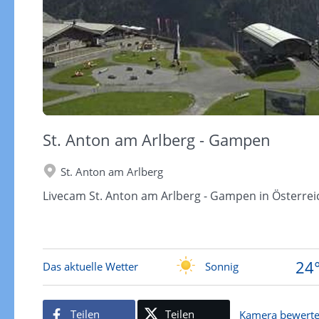
St. Anton am Arlberg - Gampen
St. Anton am Arlberg
Livecam St. Anton am Arlberg - Gampen in Österrei
24
Das aktuelle Wetter
Sonnig
Teilen
Teilen
Kamera bewerte