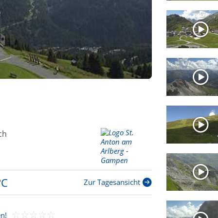
ch
°C
Zur Tagesansicht
n!