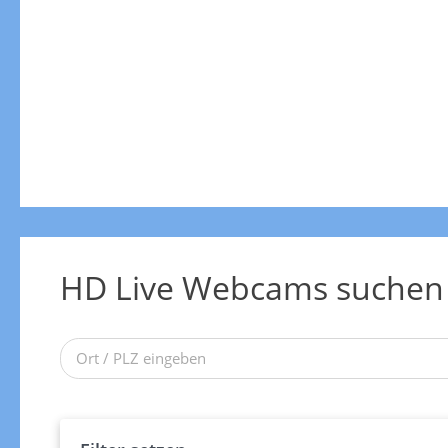
HD Live Webcams suchen