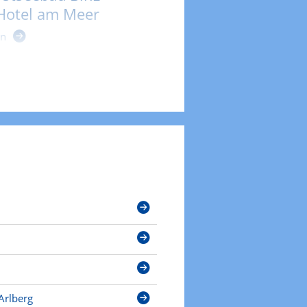
 Hotel am Meer
en
Arlberg