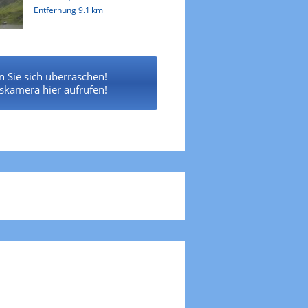
Entfernung
9.1 km
n Sie sich überraschen!
lskamera hier aufrufen!