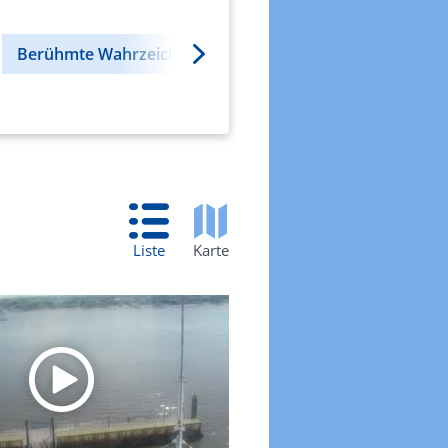
Liste
Karte