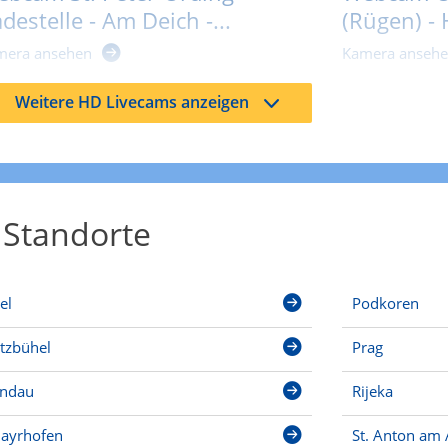
destelle - Am Deich -...
(Rügen) -
mera ansehen
Kamera anseh
Weitere HD Livecams anzeigen
 Standorte
el
Podkoren
itzbühel
Prag
indau
Rijeka
ayrhofen
St. Anton am 